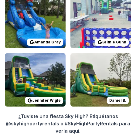
Amanda Gray
Britnie Gunn
Reviewed on
GoogleReviews
Reviewed on
by
Jennifer Wigle
YelpReviews
:
We’ve re
b
Jennifer Wigle
Daniel B.
¿Tuviste una fiesta Sky High? Etiquétanos
@skyhighpartyrentals o #SkyHighPartyRentals para
verla aquí.