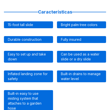
Características
15-foot tall slide
Bright palm tree colors
Durable construction
Fully insured
Easy to set up and take
Can be used as a water
down
slide or a dry slide
Inflated landing zone for
Built-in drains to manage
safety
water level
Built-in easy to use
misting system that
attaches to a garden
hose