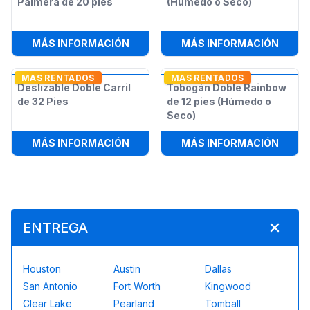
Palmera de 20 pies
(Húmedo o Seco)
:
TOBOGÁN SCREAMER DE PALMERA 
:
TOBO
MÁS INFORMACIÓN
MÁS INFORMACIÓN
MAS RENTADOS
MAS RENTADOS
Deslizable Doble Carril
Tobogán Doble Rainbow
de 32 Pies
de 12 pies (Húmedo o
Seco)
:
DESLIZABLE DOBLE CARRIL DE 32 P
:
TOBO
MÁS INFORMACIÓN
MÁS INFORMACIÓN
ENTREGA
Houston
Austin
Dallas
San Antonio
Fort Worth
Kingwood
Clear Lake
Pearland
Tomball