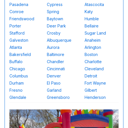
Pasadena
Cypress
Atascocita
Conroe
Spring
Katy
Friendswood
Baytown
Humble
Porter
Deer Park
Bellaire
Stafford
Crosby
Sugar Land
Galveston
Albuquerque
Anaheim
Atlanta
Aurora
Arlington
Bakersfield
Baltimore
Boston
Buffalo
Chandler
Charlotte
Chicago
Cincinnati
Cleveland
Columbus
Denver
Detroit
Durham
El Paso
Fort Wayne
Fresno
Garland
Gilbert
Glendale
Greensboro
Henderson