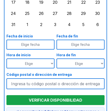
17
18
19
20
21
22
23
lunes, agosto 17, 2026
martes, agosto 18, 2026
miércoles, agosto 19, 2026
jueves, agosto 20, 2026
viernes, agosto 21, 20
sábado, agost
doming
24
25
26
27
28
29
30
lunes, agosto 24, 2026
martes, agosto 25, 2026
miércoles, agosto 26, 2026
jueves, agosto 27, 2026
viernes, agosto 28, 2
sábado, agost
doming
31
1
2
3
4
5
6
lunes, agosto 31, 2026
martes, septiembre 1, 2026
miércoles, septiembre 2, 2026
jueves, septiembre 3, 2026
viernes, septiembre 4
sábado, septi
doming
Fecha de inicio
Fecha de fin
Elige fecha
Elige fecha
Hora de inicio
Hora de fin
Código postal o dirección de entrega
VERIFICAR DISPONIBILIDAD