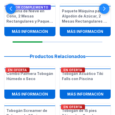
MEJOR COMPLEMENTO
Máquina de Nieve en
Paquete Máquina para
Cono, 2 Mesas
Algodón de Azúcar, 2
Rectangulares y Paquete
Mesas Rectangulares y
de 12 Sillas
12 Sillas
:
MÁQUINA DE NIEVE EN CONO, 2 ME
:
PAQU
MÁS INFORMACIÓN
MÁS INFORMACIÓN
Productos Relacionados
EN OFERTA
EN OFERTA
Combo Palmera Tobogán
Tobogán Acuático Tiki
Húmedo o Seco
Falls con Piscina
:
COMBO PALMERA TOBOGÁN HÚME
:
TOBO
MÁS INFORMACIÓN
MÁS INFORMACIÓN
EN OFERTA
Tobogán Screamer de
Tobogán de 15 pies