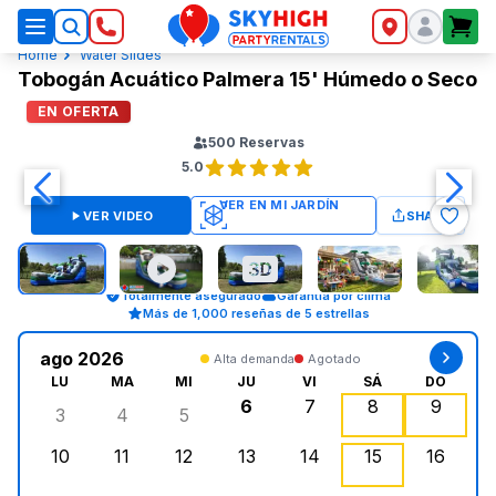
SkyHigh Logo
Home
Water Slides
Tobogán Acuático Palmera 15' Húmedo o Seco
EN OFERTA
500
Reservas
5.0
VER VIDEO
SHARE
Totalmente asegurado
Garantía por clima
Más de 1,000 reseñas de 5 estrellas
ago 2026
Alta demanda
Agotado
LU
MA
MI
JU
VI
SÁ
DO
6
7
8
9
3
4
5
lunes, agosto 3, 2026
martes, agosto 4, 2026
miércoles, agosto 5, 2026
jueves, agosto 6, 2026
viernes, agosto 7, 202
sábado, agost
doming
10
11
12
13
14
15
16
lunes, agosto 10, 2026
martes, agosto 11, 2026
miércoles, agosto 12, 2026
jueves, agosto 13, 2026
viernes, agosto 14, 2
sábado, agosto
doming