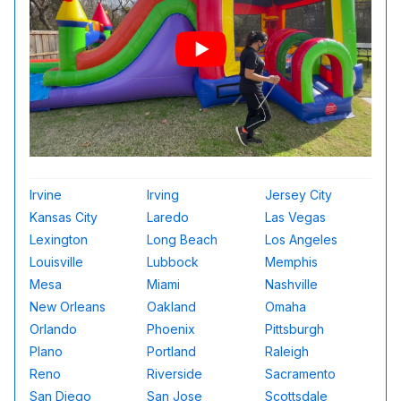
Irvine
Irving
Jersey City
Kansas City
Laredo
Las Vegas
Lexington
Long Beach
Los Angeles
Louisville
Lubbock
Memphis
Mesa
Miami
Nashville
New Orleans
Oakland
Omaha
Orlando
Phoenix
Pittsburgh
Plano
Portland
Raleigh
Reno
Riverside
Sacramento
San Diego
San Jose
Scottsdale