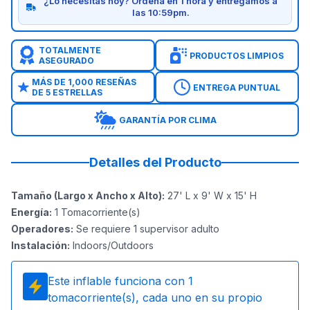
¿Lo necesitas hoy? Ordena en 1 hora y entregamos a
las 10:59pm.
TOTALMENTE
PRODUCTOS LIMPIOS
ASEGURADO
MÁS DE 1,000 RESEÑAS
ENTREGA PUNTUAL
DE 5 ESTRELLAS
GARANTÍA POR CLIMA
Detalles del Producto
Tamaño (Largo x Ancho x Alto)
:
27' L x 9' W x 15' H
Energía
:
1
Tomacorriente(s)
Operadores
:
Se requiere 1 supervisor adulto
Instalación
:
Indoors/Outdoors
Este inflable funciona con
1
tomacorriente(s), cada uno en su propio