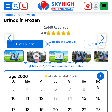
SkyHigh Logo
Home
Moonwalks
Brincolín Frozen
665
Reservas
4.9
VER VIDEO
SHARE
Totalmente asegurado
Garantía por clima
Más de 1,000 reseñas de 5 estrellas
ago 2026
Alta demanda
Agotado
LU
MA
MI
JU
VI
SÁ
DO
9
3
4
5
6
7
8
lunes, agosto 3, 2026
martes, agosto 4, 2026
miércoles, agosto 5, 2026
jueves, agosto 6, 2026
viernes, agosto 7, 202
sábado, agost
doming
10
11
12
13
14
15
16
lunes, agosto 10, 2026
martes, agosto 11, 2026
miércoles, agosto 12, 2026
jueves, agosto 13, 2026
viernes, agosto 14, 2
sábado, agosto
doming
17
18
19
20
21
22
23