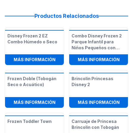
Productos Relacionados
Disney Frozen 2 EZ
Combo Disney Frozen 2
Combo Húmedo o Seco
Parque Infantil para
Niños Pequeños con
Obstáculos
:
DISNEY FROZEN 2 EZ COMBO HÚM
:
COMB
MÁS INFORMACIÓN
MÁS INFORMACIÓN
Frozen Doble (Tobogán
Brincolín Princesas
Seco o Acuático)
Disney 2
:
FROZEN DOBLE (TOBOGÁN SECO O
:
BRIN
MÁS INFORMACIÓN
MÁS INFORMACIÓN
Frozen Toddler Town
Carruaje de Princesa
Brincolín con Tobogán