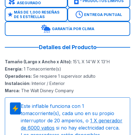
PRODUCTOS LIMPIOS
ASEGURADO
MÁS DE 1,000 RESEÑAS
ENTREGA PUNTUAL
DE 5 ESTRELLAS
GARANTÍA POR CLIMA
Detalles del Producto
Tamaño (Largo x Ancho x Alto)
:
15'L X 14'W X 13'H
Energía
:
1
Tomacorriente(s)
Operadores
:
Se requiere 1 supervisor adulto
Instalación
:
Interior / Exterior
Marca
:
The Walt Disney Company
Este inflable funciona con
1
tomacorriente(s), cada uno en su propio
interruptor de 20 amperios, o
1
X generador
de 6000 vatios
si no hay electricidad cerca.