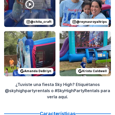
@
chita_craft
@
reynasroyaltrips
Reviewed on
GoogleReviews
Reviewed on
by
Amanda DeBriyn
GoogleReview
:
Everyt
Amanda DeBriyn
Krista Caldwell
¿Tuviste una fiesta Sky High? Etiquétanos
@skyhighpartyrentals o #SkyHighPartyRentals para
verla aquí.
Características