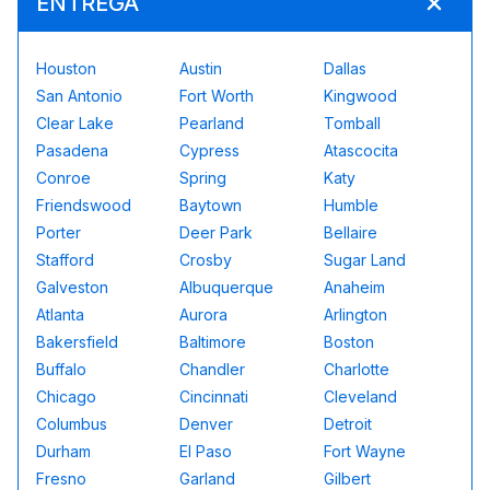
ENTREGA
Houston
Austin
Dallas
San Antonio
Fort Worth
Kingwood
Clear Lake
Pearland
Tomball
Pasadena
Cypress
Atascocita
Conroe
Spring
Katy
Friendswood
Baytown
Humble
Porter
Deer Park
Bellaire
Stafford
Crosby
Sugar Land
Galveston
Albuquerque
Anaheim
Atlanta
Aurora
Arlington
Bakersfield
Baltimore
Boston
Buffalo
Chandler
Charlotte
Chicago
Cincinnati
Cleveland
Columbus
Denver
Detroit
Durham
El Paso
Fort Wayne
Fresno
Garland
Gilbert