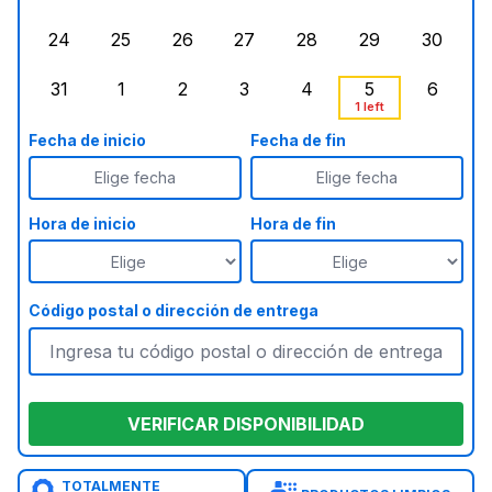
lunes, agosto 17, 2026
martes, agosto 18, 2026
miércoles, agosto 19, 2026
jueves, agosto 20, 2026
viernes, agosto 21, 20
sábado, agost
doming
24
25
26
27
28
29
30
lunes, agosto 24, 2026
martes, agosto 25, 2026
miércoles, agosto 26, 2026
jueves, agosto 27, 2026
viernes, agosto 28, 2
sábado, agost
doming
31
1
2
3
4
5
6
lunes, agosto 31, 2026
martes, septiembre 1, 2026
miércoles, septiembre 2, 2026
jueves, septiembre 3, 2026
viernes, septiembre 4
sábado, septi
doming
1 left
Fecha de inicio
Fecha de fin
Elige fecha
Elige fecha
Hora de inicio
Hora de fin
Código postal o dirección de entrega
VERIFICAR DISPONIBILIDAD
TOTALMENTE