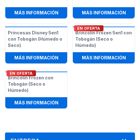
:
FROZEN TODDLER TOWN
:
CARR
MÁS INFORMACIÓN
MÁS INFORMACIÓN
EN OFERTA
Princesas Disney 5en1
Brincolín Frozen 5en1 con
con Tobogán (Húmedo o
Tobogán (Seco o
Seco)
Húmedo)
:
PRINCESAS DISNEY 5EN1 CON TO
:
BRIN
MÁS INFORMACIÓN
MÁS INFORMACIÓN
EN OFERTA
Brincolín Frozen con
Tobogán (Seco o
Húmedo)
:
BRINCOLÍN FROZEN CON TOBOGÁN
MÁS INFORMACIÓN