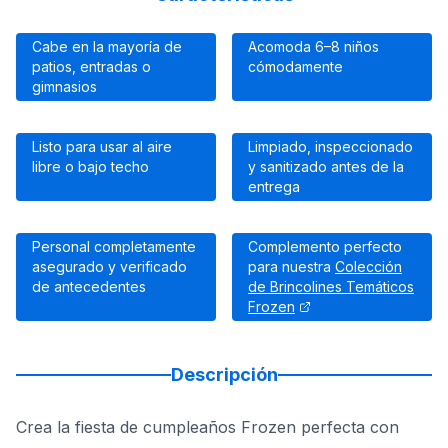
Cabe en la mayoría de
Acomoda 6–8 niños
patios, entradas o
cómodamente
gimnasios
Listo para usar al aire
Limpiado, inspeccionado
libre o bajo techo
y sanitizado antes de la
entrega
Personal completamente
Complemento perfecto
asegurado y verificado
para nuestra
Colección
de antecedentes
de Brincolines Temáticos
Frozen
Descripción
Crea la fiesta de cumpleaños Frozen perfecta con