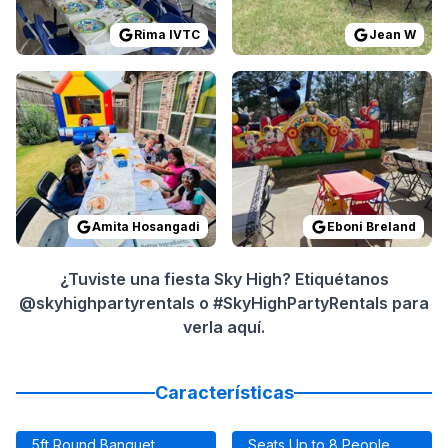
Rima IVTC
Jean W
Reviewed on
GoogleReviews
Reviewed on
by
Amita Hosangadi
GoogleReview
:
We wen
Amita Hosangadi
Eboni Breland
¿Tuviste una fiesta Sky High? Etiquétanos
@skyhighpartyrentals o #SkyHighPartyRentals para
verla aquí.
Características
5ft Round Banquet
Seats Up to 8 People