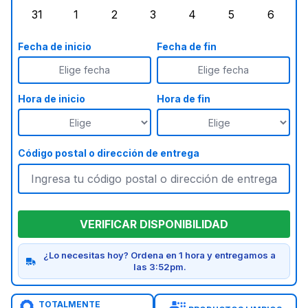
31
1
2
3
4
5
6
lunes, agosto 31, 2026
martes, septiembre 1, 2026
miércoles, septiembre 2, 2026
jueves, septiembre 3, 2026
viernes, septiembre 4
sábado, septi
doming
Fecha de inicio
Fecha de fin
Elige fecha
Elige fecha
Hora de inicio
Hora de fin
Código postal o dirección de entrega
VERIFICAR DISPONIBILIDAD
¿Lo necesitas hoy? Ordena en 1 hora y entregamos a
las 3:52pm.
TOTALMENTE