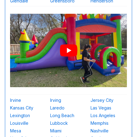
Glendale
Greensboro
Henderson
Irvine
Irving
Jersey City
Kansas City
Laredo
Las Vegas
Lexington
Long Beach
Los Angeles
Louisville
Lubbock
Memphis
Mesa
Miami
Nashville