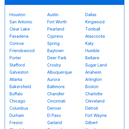
Houston
Austin
Dallas
San Antonio
Fort Worth
Kingwood
Clear Lake
Pearland
Tomball
Pasadena
Cypress
Atascocita
Conroe
Spring
Katy
Friendswood
Baytown
Humble
Porter
Deer Park
Bellaire
Stafford
Crosby
Sugar Land
Galveston
Albuquerque
Anaheim
Atlanta
Aurora
Arlington
Bakersfield
Baltimore
Boston
Buffalo
Chandler
Charlotte
Chicago
Cincinnati
Cleveland
Columbus
Denver
Detroit
Durham
El Paso
Fort Wayne
Fresno
Garland
Gilbert