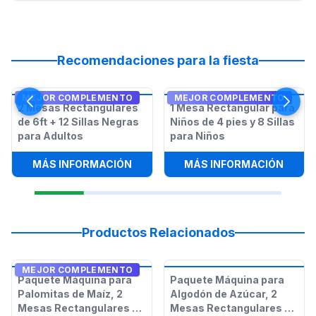
Recomendaciones para la fiesta
MEJOR COMPLEMENTO
MEJOR COMPLEMENTO
2 Mesas Rectangulares
1 Mesa Rectangular para
de 6ft + 12 Sillas Negras
Niños de 4 pies y 8 Sillas
para Adultos
para Niños
:
2 MESAS RECTANGULARES DE 6FT 
:
1 ME
MÁS INFORMACIÓN
MÁS INFORMACIÓN
Productos Relacionados
MEJOR COMPLEMENTO
Paquete Máquina para
Paquete Máquina para
Palomitas de Maíz, 2
Algodón de Azúcar, 2
Mesas Rectangulares y
Mesas Rectangulares y