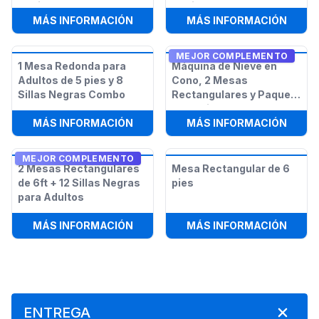
12 Sillas
12 Sillas
:
PAQUETE MÁQUINA PARA PALOMITA
:
PAQU
MÁS INFORMACIÓN
MÁS INFORMACIÓN
MEJOR COMPLEMENTO
1 Mesa Redonda para
Máquina de Nieve en
Adultos de 5 pies y 8
Cono, 2 Mesas
Sillas Negras Combo
Rectangulares y Paquete
de 12 Sillas
:
1 MESA REDONDA PARA ADULTOS D
:
MÁQU
MÁS INFORMACIÓN
MÁS INFORMACIÓN
MEJOR COMPLEMENTO
2 Mesas Rectangulares
Mesa Rectangular de 6
de 6ft + 12 Sillas Negras
pies
para Adultos
:
2 MESAS RECTANGULARES DE 6FT 
:
MESA
MÁS INFORMACIÓN
MÁS INFORMACIÓN
ENTREGA