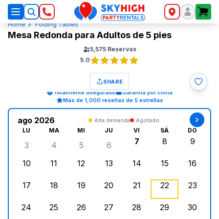
SkyHigh Logo
Home
Folding Tables
Mesa Redonda para Adultos de 5 pies
5,575
Reservas
5.0
SHARE
Totalmente asegurado
Garantía por clima
Más de 1,000 reseñas de 5 estrellas
ago 2026
Alta demanda
Agotado
LU
MA
MI
JU
VI
SÁ
DO
7
8
9
3
4
5
6
lunes, agosto 3, 2026
martes, agosto 4, 2026
miércoles, agosto 5, 2026
jueves, agosto 6, 2026
viernes, agosto 7, 2
sábado, agost
doming
10
11
12
13
14
15
16
lunes, agosto 10, 2026
martes, agosto 11, 2026
miércoles, agosto 12, 2026
jueves, agosto 13, 2026
viernes, agosto 14, 2
sábado, agosto
doming
17
18
19
20
21
22
23
lunes, agosto 17, 2026
martes, agosto 18, 2026
miércoles, agosto 19, 2026
jueves, agosto 20, 2026
viernes, agosto 21, 20
sábado, agost
doming
24
25
26
27
28
29
30
lunes, agosto 24, 2026
martes, agosto 25, 2026
miércoles, agosto 26, 2026
jueves, agosto 27, 2026
viernes, agosto 28, 2
sábado, agost
doming