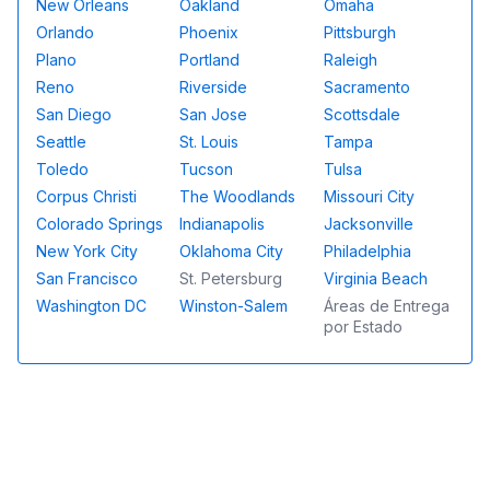
New Orleans
Oakland
Omaha
Orlando
Phoenix
Pittsburgh
Plano
Portland
Raleigh
Reno
Riverside
Sacramento
San Diego
San Jose
Scottsdale
Seattle
St. Louis
Tampa
Toledo
Tucson
Tulsa
Corpus Christi
The Woodlands
Missouri City
Colorado Springs
Indianapolis
Jacksonville
New York City
Oklahoma City
Philadelphia
San Francisco
St. Petersburg
Virginia Beach
Washington DC
Winston-Salem
Áreas de Entrega
por Estado