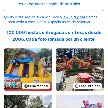
Los generadores están disponibles.
¿No estás seguro si cabe? Toca
View in My Yard
arriba
para verlo a escala en tu espacio antes de reservar.
100,000 fiestas entregadas en Texas desde
2006. Cada foto tomada por un cliente.
Reviewed on
Facebook
by
Erika Mandel
Reviewed on
:
We had an extra
GoogleReview
Erika Mandel
Eboni Breland
Reviewed on
GoogleReviews
Reviewed on
by
Ashley Price
GoogleReview
:
Great serv