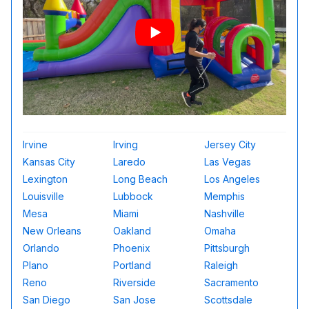
Irvine
Irving
Jersey City
Kansas City
Laredo
Las Vegas
Lexington
Long Beach
Los Angeles
Louisville
Lubbock
Memphis
Mesa
Miami
Nashville
New Orleans
Oakland
Omaha
Orlando
Phoenix
Pittsburgh
Plano
Portland
Raleigh
Reno
Riverside
Sacramento
San Diego
San Jose
Scottsdale