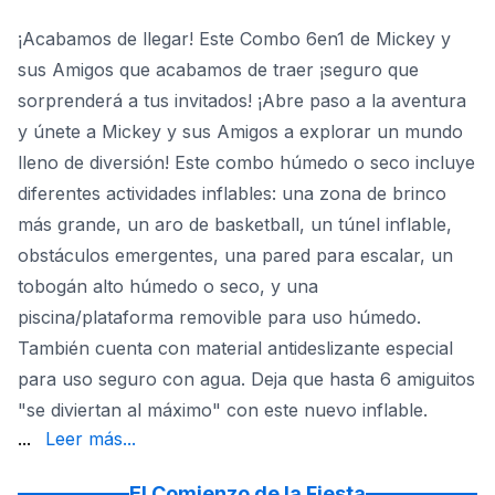
¡Acabamos de llegar! Este Combo 6en1 de Mickey y
sus Amigos que acabamos de traer ¡seguro que
sorprenderá a tus invitados! ¡Abre paso a la aventura
y únete a Mickey y sus Amigos a explorar un mundo
lleno de diversión! Este combo húmedo o seco incluye
diferentes actividades inflables: una zona de brinco
más grande, un aro de basketball, un túnel inflable,
obstáculos emergentes, una pared para escalar, un
tobogán alto húmedo o seco, y una
piscina/plataforma removible para uso húmedo.
También cuenta con material antideslizante especial
para uso seguro con agua. Deja que hasta 6 amiguitos
"se diviertan al máximo" con este nuevo inflable.
de entrada/salida más segura y salida de emergencia. ¡Es 
...
Leer más...
El Comienzo de la Fiesta