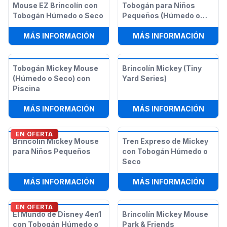
Mouse EZ Brincolín con
Tobogán para Niños
Tobogán Húmedo o Seco
Pequeños (Húmedo o
Seco)
:
COMBO 3EN1 MINNIE MOUSE EZ B
:
MICK
MÁS INFORMACIÓN
MÁS INFORMACIÓN
Tobogán Mickey Mouse
Brincolín Mickey (Tiny
(Húmedo o Seco) con
Yard Series)
Piscina
:
TOBOGÁN MICKEY MOUSE (HÚMEDO
:
BRIN
MÁS INFORMACIÓN
MÁS INFORMACIÓN
EN OFERTA
Brincolín Mickey Mouse
Tren Expreso de Mickey
para Niños Pequeños
con Tobogán Húmedo o
Seco
:
BRINCOLÍN MICKEY MOUSE PARA 
:
TREN
MÁS INFORMACIÓN
MÁS INFORMACIÓN
EN OFERTA
El Mundo de Disney 4en1
Brincolín Mickey Mouse
con Tobogán Húmedo o
Park & Friends