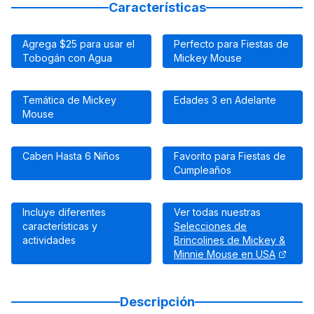
Características
Agrega $25 para usar el
Perfecto para Fiestas de
Tobogán con Agua
Mickey Mouse
Temática de Mickey
Edades 3 en Adelante
Mouse
Caben Hasta 6 Niños
Favorito para Fiestas de
Cumpleaños
Incluye diferentes
Ver todas nuestras
características y
Selecciones de
actividades
Brincolines de Mickey &
Minnie Mouse en USA
Descripción