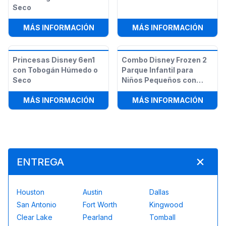
Seco
:
EL MUNDO DE DISNEY 4EN1 CON 
:
BRIN
MÁS INFORMACIÓN
MÁS INFORMACIÓN
Princesas Disney 6en1
Combo Disney Frozen 2
con Tobogán Húmedo o
Parque Infantil para
Seco
Niños Pequeños con
Obstáculos
:
PRINCESAS DISNEY 6EN1 CON TO
:
COMB
MÁS INFORMACIÓN
MÁS INFORMACIÓN
ENTREGA
Houston
Austin
Dallas
San Antonio
Fort Worth
Kingwood
Clear Lake
Pearland
Tomball