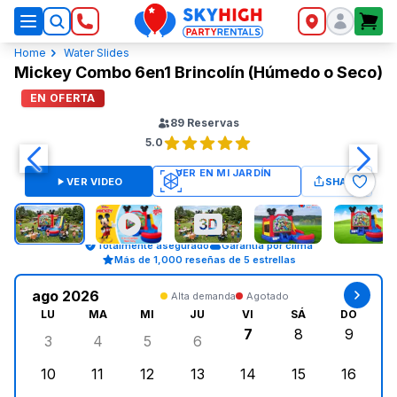
SkyHigh Logo
Home
Water Slides
Mickey Combo 6en1 Brincolín (Húmedo o Seco)
EN OFERTA
89
Reservas
5.0
VER VIDEO
SHARE
Totalmente asegurado
Garantía por clima
Más de 1,000 reseñas de 5 estrellas
ago 2026
Alta demanda
Agotado
LU
MA
MI
JU
VI
SÁ
DO
7
8
9
3
4
5
6
lunes, agosto 3, 2026
martes, agosto 4, 2026
miércoles, agosto 5, 2026
jueves, agosto 6, 2026
viernes, agosto 7, 2
sábado, agost
doming
10
11
12
13
14
15
16
lunes, agosto 10, 2026
martes, agosto 11, 2026
miércoles, agosto 12, 2026
jueves, agosto 13, 2026
viernes, agosto 14, 2
sábado, agosto
doming