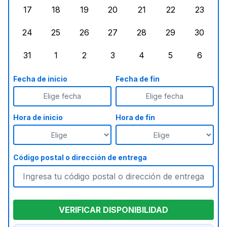
17
18
19
20
21
22
23
lunes, agosto 17, 2026
martes, agosto 18, 2026
miércoles, agosto 19, 2026
jueves, agosto 20, 2026
viernes, agosto 21, 20
sábado, agost
doming
24
25
26
27
28
29
30
lunes, agosto 24, 2026
martes, agosto 25, 2026
miércoles, agosto 26, 2026
jueves, agosto 27, 2026
viernes, agosto 28, 2
sábado, agost
doming
31
1
2
3
4
5
6
lunes, agosto 31, 2026
martes, septiembre 1, 2026
miércoles, septiembre 2, 2026
jueves, septiembre 3, 2026
viernes, septiembre 4
sábado, septi
doming
Fecha de inicio
Fecha de fin
Elige fecha
Elige fecha
Hora de inicio
Hora de fin
Código postal o dirección de entrega
VERIFICAR DISPONIBILIDAD