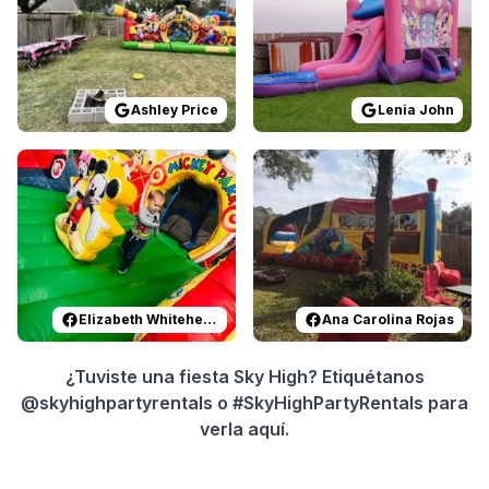
Ashley Price
Lenia John
Reviewed on
Facebook
by
Elizabeth Whitehead
Reviewed on
Facebook
:
Most ama
by
A
Elizabeth Whitehead
Ana Carolina Rojas
¿Tuviste una fiesta Sky High? Etiquétanos
@skyhighpartyrentals o #SkyHighPartyRentals para
verla aquí.