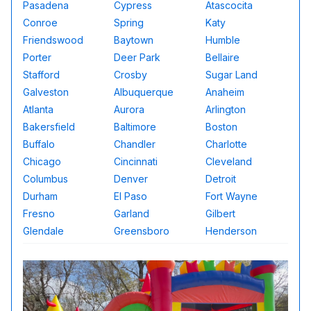
Pasadena
Cypress
Atascocita
Conroe
Spring
Katy
Friendswood
Baytown
Humble
Porter
Deer Park
Bellaire
Stafford
Crosby
Sugar Land
Galveston
Albuquerque
Anaheim
Atlanta
Aurora
Arlington
Bakersfield
Baltimore
Boston
Buffalo
Chandler
Charlotte
Chicago
Cincinnati
Cleveland
Columbus
Denver
Detroit
Durham
El Paso
Fort Wayne
Fresno
Garland
Gilbert
Glendale
Greensboro
Henderson