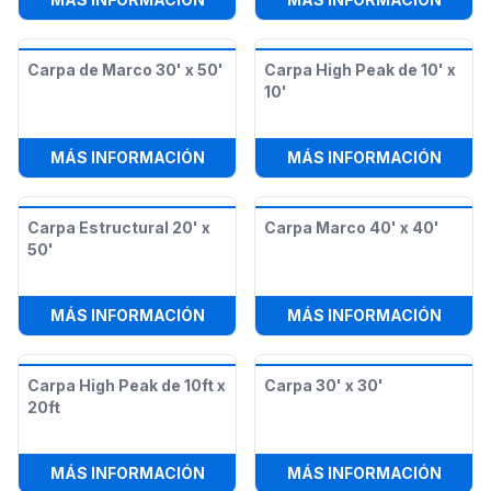
Carpa de Marco 30' x 50'
Carpa High Peak de 10' x
10'
:
CARPA DE MARCO 30' X 50'
:
CARPA
MÁS INFORMACIÓN
MÁS INFORMACIÓN
Carpa Estructural 20' x
Carpa Marco 40' x 40'
50'
:
CARPA ESTRUCTURAL 20' X 50'
:
CARP
MÁS INFORMACIÓN
MÁS INFORMACIÓN
Carpa High Peak de 10ft x
Carpa 30' x 30'
20ft
:
CARPA HIGH PEAK DE 10FT X 20FT
:
CARP
MÁS INFORMACIÓN
MÁS INFORMACIÓN