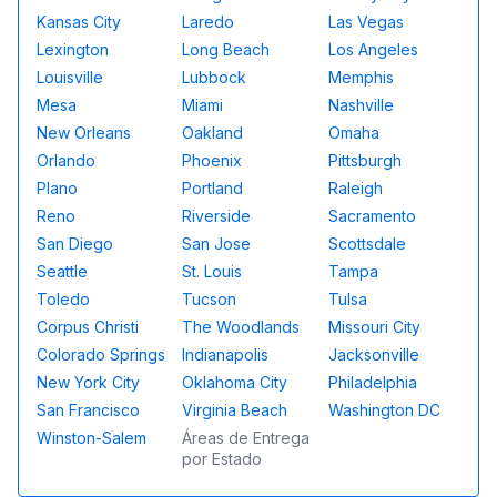
Kansas City
Laredo
Las Vegas
Lexington
Long Beach
Los Angeles
Louisville
Lubbock
Memphis
Mesa
Miami
Nashville
New Orleans
Oakland
Omaha
Orlando
Phoenix
Pittsburgh
Plano
Portland
Raleigh
Reno
Riverside
Sacramento
San Diego
San Jose
Scottsdale
Seattle
St. Louis
Tampa
Toledo
Tucson
Tulsa
Corpus Christi
The Woodlands
Missouri City
Colorado Springs
Indianapolis
Jacksonville
New York City
Oklahoma City
Philadelphia
San Francisco
Virginia Beach
Washington DC
Winston-Salem
Áreas de Entrega
por Estado