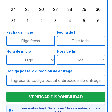
lunes, agosto 17, 2026
martes, agosto 18, 2026
miércoles, agosto 19, 2026
jueves, agosto 20, 2026
viernes, agosto 21, 20
sábado, agost
doming
24
25
26
27
28
29
30
lunes, agosto 24, 2026
martes, agosto 25, 2026
miércoles, agosto 26, 2026
jueves, agosto 27, 2026
viernes, agosto 28, 2
sábado, agost
doming
31
1
2
3
4
5
6
lunes, agosto 31, 2026
martes, septiembre 1, 2026
miércoles, septiembre 2, 2026
jueves, septiembre 3, 2026
viernes, septiembre 4
sábado, septi
doming
Fecha de inicio
Fecha de fin
Elige fecha
Elige fecha
Hora de inicio
Hora de fin
Código postal o dirección de entrega
VERIFICAR DISPONIBILIDAD
¿Lo necesitas hoy? Ordena en 1 hora y entregamos a