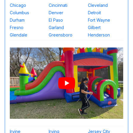
Chicago
Cincinnati
Cleveland
Columbus
Denver
Detroit
Durham
El Paso
Fort Wayne
Fresno
Garland
Gilbert
Glendale
Greensboro
Henderson
Irvine
Irving
Jersey City