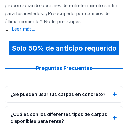
proporcionando opciones de entretenimiento sin fin
para tus invitados. ¿Preocupado por cambios de
último momento? No te preocupes.
es necesario. Elige Sky High Party Rentals para un event
...
Leer más...
Solo 50% de anticipo requerido
Preguntas Frecuentes
¿Se pueden usar tus carpas en concreto?
¿Cuáles son los diferentes tipos de carpas
disponibles para renta?