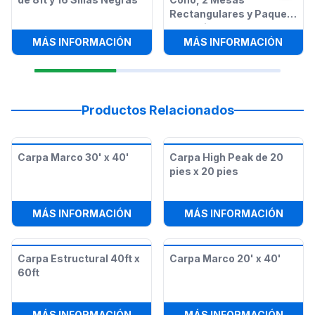
Rectangulares y Paquete
de 12 Sillas
:
2 MESAS RECTANGULARES DE 8FT 
:
MÁQU
MÁS INFORMACIÓN
MÁS INFORMACIÓN
Productos Relacionados
Carpa Marco 30' x 40'
Carpa High Peak de 20
pies x 20 pies
:
CARPA MARCO 30' X 40'
:
CARP
MÁS INFORMACIÓN
MÁS INFORMACIÓN
Carpa Estructural 40ft x
Carpa Marco 20' x 40'
60ft
:
CARPA ESTRUCTURAL 40FT X 60F
:
CARP
MÁS INFORMACIÓN
MÁS INFORMACIÓN