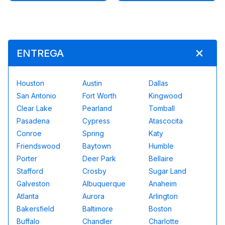
ENTREGA
Houston
Austin
Dallas
San Antonio
Fort Worth
Kingwood
Clear Lake
Pearland
Tomball
Pasadena
Cypress
Atascocita
Conroe
Spring
Katy
Friendswood
Baytown
Humble
Porter
Deer Park
Bellaire
Stafford
Crosby
Sugar Land
Galveston
Albuquerque
Anaheim
Atlanta
Aurora
Arlington
Bakersfield
Baltimore
Boston
Buffalo
Chandler
Charlotte