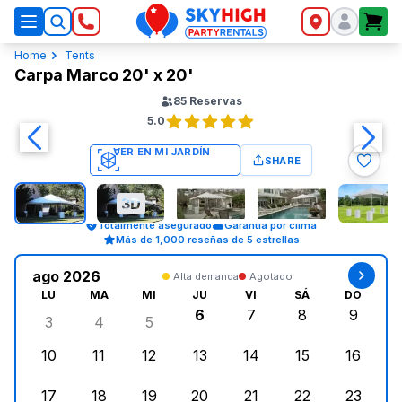
SkyHigh Logo
Home
Tents
Carpa Marco 20' x 20'
85
Reservas
5.0
SHARE
Totalmente asegurado
Garantía por clima
Más de 1,000 reseñas de 5 estrellas
ago 2026
Alta demanda
Agotado
LU
MA
MI
JU
VI
SÁ
DO
6
7
8
9
3
4
5
lunes, agosto 3, 2026
martes, agosto 4, 2026
miércoles, agosto 5, 2026
jueves, agosto 6, 2026
viernes, agosto 7, 202
sábado, agost
doming
10
11
12
13
14
15
16
lunes, agosto 10, 2026
martes, agosto 11, 2026
miércoles, agosto 12, 2026
jueves, agosto 13, 2026
viernes, agosto 14, 2
sábado, agosto
doming
17
18
19
20
21
22
23