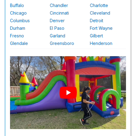
Buffalo
Chandler
Charlotte
Chicago
Cincinnati
Cleveland
Columbus
Denver
Detroit
Durham
El Paso
Fort Wayne
Fresno
Garland
Gilbert
Glendale
Greensboro
Henderson