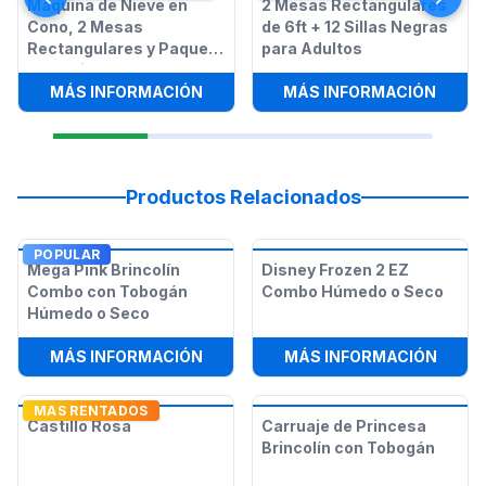
Máquina de Nieve en
2 Mesas Rectangulares
Cono, 2 Mesas
de 6ft + 12 Sillas Negras
Rectangulares y Paquete
para Adultos
de 12 Sillas
:
MÁQUINA DE NIEVE EN CONO, 2 ME
:
2 ME
MÁS INFORMACIÓN
MÁS INFORMACIÓN
Productos Relacionados
POPULAR
Mega Pink Brincolín
Disney Frozen 2 EZ
Combo con Tobogán
Combo Húmedo o Seco
Húmedo o Seco
:
MEGA PINK BRINCOLÍN COMBO CO
:
DISN
MÁS INFORMACIÓN
MÁS INFORMACIÓN
MAS RENTADOS
Castillo Rosa
Carruaje de Princesa
Brincolín con Tobogán