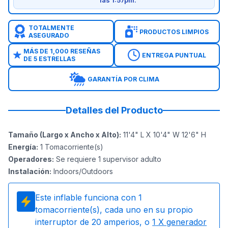
las 1:57pm.
TOTALMENTE
PRODUCTOS LIMPIOS
ASEGURADO
MÁS DE 1,000 RESEÑAS
ENTREGA PUNTUAL
DE 5 ESTRELLAS
GARANTÍA POR CLIMA
Detalles del Producto
Tamaño (Largo x Ancho x Alto)
:
11'4" L X 10'4" W 12'6" H
Energía
:
1
Tomacorriente(s)
Operadores
:
Se requiere 1 supervisor adulto
Instalación
:
Indoors/Outdoors
Este inflable funciona con
1
tomacorriente(s), cada uno en su propio
interruptor de 20 amperios, o
1
X generador