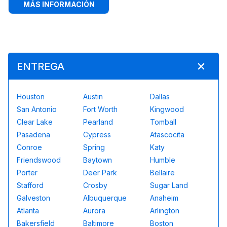
:
PALACIO DE PRINCESAS DISNEY P
MÁS INFORMACIÓN
ENTREGA
Houston
Austin
Dallas
San Antonio
Fort Worth
Kingwood
Clear Lake
Pearland
Tomball
Pasadena
Cypress
Atascocita
Conroe
Spring
Katy
Friendswood
Baytown
Humble
Porter
Deer Park
Bellaire
Stafford
Crosby
Sugar Land
Galveston
Albuquerque
Anaheim
Atlanta
Aurora
Arlington
Bakersfield
Baltimore
Boston