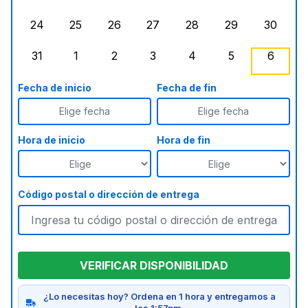
lunes, agosto 17, 2026
martes, agosto 18, 2026
miércoles, agosto 19, 2026
jueves, agosto 20, 2026
viernes, agosto 21, 20
sábado, agost
doming
24
25
26
27
28
29
30
lunes, agosto 24, 2026
martes, agosto 25, 2026
miércoles, agosto 26, 2026
jueves, agosto 27, 2026
viernes, agosto 28, 2
sábado, agost
doming
31
1
2
3
4
5
6
lunes, agosto 31, 2026
martes, septiembre 1, 2026
miércoles, septiembre 2, 2026
jueves, septiembre 3, 2026
viernes, septiembre 4
sábado, septi
doming
Fecha de inicio
Fecha de fin
Elige fecha
Elige fecha
Hora de inicio
Hora de fin
Código postal o dirección de entrega
VERIFICAR DISPONIBILIDAD
¿Lo necesitas hoy? Ordena en 1 hora y entregamos a