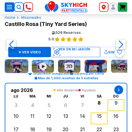
SkyHigh Logo
Home
Moonwalks
Castillo Rosa (Tiny Yard Series)
526
Reservas
5.0
VER VIDEO
SHARE
Totalmente asegurado
Garantía por clima
Más de 1,000 reseñas de 5 estrellas
ago 2026
Alta demanda
Agotado
LU
MA
MI
JU
VI
SÁ
DO
8
9
3
4
5
6
7
lunes, agosto 3, 2026
martes, agosto 4, 2026
miércoles, agosto 5, 2026
jueves, agosto 6, 2026
viernes, agosto 7, 202
sábado, agost
doming
10
11
12
13
14
15
16
lunes, agosto 10, 2026
martes, agosto 11, 2026
miércoles, agosto 12, 2026
jueves, agosto 13, 2026
viernes, agosto 14, 2
sábado, agosto
doming
17
18
19
20
21
22
23