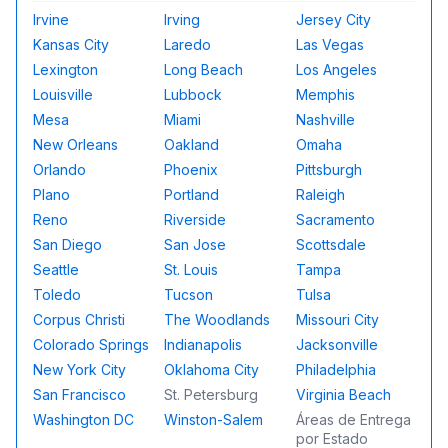
Irvine
Irving
Jersey City
Kansas City
Laredo
Las Vegas
Lexington
Long Beach
Los Angeles
Louisville
Lubbock
Memphis
Mesa
Miami
Nashville
New Orleans
Oakland
Omaha
Orlando
Phoenix
Pittsburgh
Plano
Portland
Raleigh
Reno
Riverside
Sacramento
San Diego
San Jose
Scottsdale
Seattle
St. Louis
Tampa
Toledo
Tucson
Tulsa
Corpus Christi
The Woodlands
Missouri City
Colorado Springs
Indianapolis
Jacksonville
New York City
Oklahoma City
Philadelphia
San Francisco
St. Petersburg
Virginia Beach
Washington DC
Winston-Salem
Áreas de Entrega
por Estado