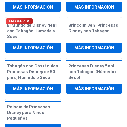
:
CASTILLO ROSA
:
CARR
MÁS INFORMACIÓN
MÁS INFORMACIÓN
EN OFERTA
El Mundo de Disney 4en1
Brincolín 3en1 Princesas
con Tobogán Húmedo o
Disney con Tobogán
Seco
:
EL MUNDO DE DISNEY 4EN1 CON 
:
BRIN
MÁS INFORMACIÓN
MÁS INFORMACIÓN
Tobogán con Obstáculos
Princesas Disney 5en1
Princesas Disney de 50
con Tobogán (Húmedo o
pies, Húmedo o Seco
Seco)
:
TOBOGÁN CON OBSTÁCULOS PRINC
:
PRIN
MÁS INFORMACIÓN
MÁS INFORMACIÓN
Palacio de Princesas
Disney para Niños
Pequeños