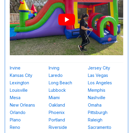
Irvine
Irving
Jersey City
Kansas City
Laredo
Las Vegas
Lexington
Long Beach
Los Angeles
Louisville
Lubbock
Memphis
Mesa
Miami
Nashville
New Orleans
Oakland
Omaha
Orlando
Phoenix
Pittsburgh
Plano
Portland
Raleigh
Reno
Riverside
Sacramento