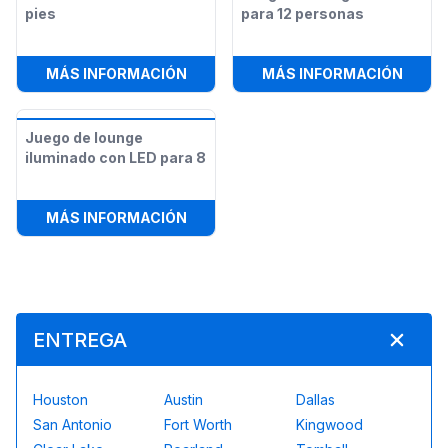
pies
para 12 personas
:
BARRA LED ILUMINADA DE 8 PIES
:
JUEG
MÁS INFORMACIÓN
MÁS INFORMACIÓN
Juego de lounge
iluminado con LED para 8
:
JUEGO DE LOUNGE ILUMINADO CON
MÁS INFORMACIÓN
ENTREGA
Houston
Austin
Dallas
San Antonio
Fort Worth
Kingwood