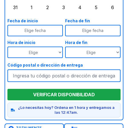
31
1
2
3
4
5
6
lunes, agosto 31, 2026
martes, septiembre 1, 2026
miércoles, septiembre 2, 2026
jueves, septiembre 3, 2026
viernes, septiembre 4
sábado, septi
doming
Fecha de inicio
Fecha de fin
Elige fecha
Elige fecha
Hora de inicio
Hora de fin
Código postal o dirección de entrega
VERIFICAR DISPONIBILIDAD
¿Lo necesitas hoy? Ordena en 1 hora y entregamos a
las 12:47am.
TOTALMENTE