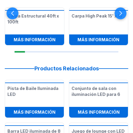
Carpa Estructural 40ft x
Carpa High Peak 15' x 15'
100ft
:
CARPA ESTRUCTURAL 40FT X 100
:
CARPA
MÁS INFORMACIÓN
MÁS INFORMACIÓN
Productos Relacionados
Pista de Baile Iluminada
Conjunto de sala con
LED
iluminación LED para 6
:
PISTA DE BAILE ILUMINADA LED
:
CONJ
MÁS INFORMACIÓN
MÁS INFORMACIÓN
Barra LED iluminada de 8
Juego de lounge con LED