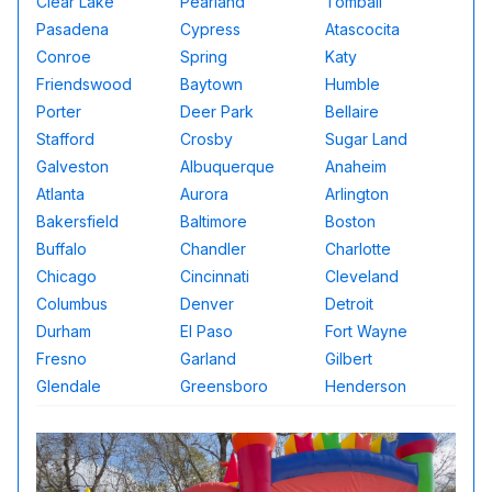
Clear Lake
Pearland
Tomball
Pasadena
Cypress
Atascocita
Conroe
Spring
Katy
Friendswood
Baytown
Humble
Porter
Deer Park
Bellaire
Stafford
Crosby
Sugar Land
Galveston
Albuquerque
Anaheim
Atlanta
Aurora
Arlington
Bakersfield
Baltimore
Boston
Buffalo
Chandler
Charlotte
Chicago
Cincinnati
Cleveland
Columbus
Denver
Detroit
Durham
El Paso
Fort Wayne
Fresno
Garland
Gilbert
Glendale
Greensboro
Henderson