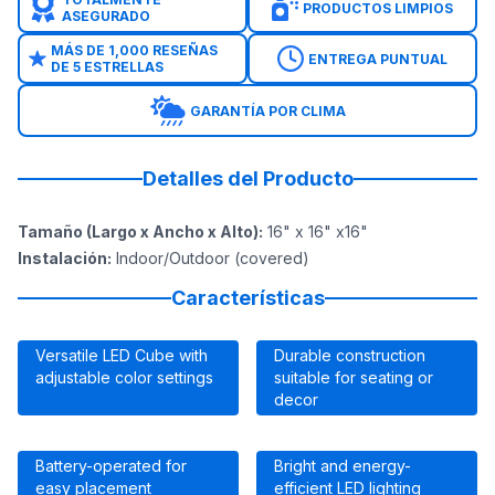
PRODUCTOS LIMPIOS
ASEGURADO
MÁS DE 1,000 RESEÑAS
ENTREGA PUNTUAL
DE 5 ESTRELLAS
GARANTÍA POR CLIMA
Detalles del Producto
Tamaño (Largo x Ancho x Alto)
:
16" x 16" x16"
Instalación
:
Indoor/Outdoor (covered)
Características
Versatile LED Cube with
Durable construction
adjustable color settings
suitable for seating or
decor
Battery-operated for
Bright and energy-
easy placement
efficient LED lighting