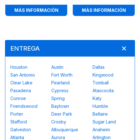
:
CARPA DE ESTRUCTURA 20FT X 30
:
CARP
MÁS INFORMACIÓN
MÁS INFORMACIÓN
ENTREGA
Houston
Austin
Dallas
San Antonio
Fort Worth
Kingwood
Clear Lake
Pearland
Tomball
Pasadena
Cypress
Atascocita
Conroe
Spring
Katy
Friendswood
Baytown
Humble
Porter
Deer Park
Bellaire
Stafford
Crosby
Sugar Land
Galveston
Albuquerque
Anaheim
Atlanta
Aurora
Arlington