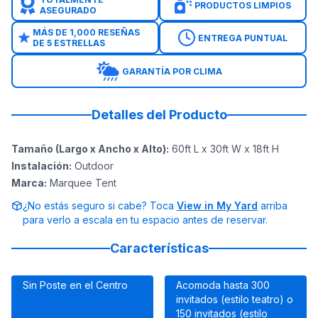
PRODUCTOS LIMPIOS
ASEGURADO
MÁS DE 1,000 RESEÑAS
ENTREGA PUNTUAL
DE 5 ESTRELLAS
GARANTÍA POR CLIMA
Detalles del Producto
Tamaño (Largo x Ancho x Alto)
:
60ft L x 30ft W x 18ft H
Instalación
:
Outdoor
Marca
:
Marquee Tent
¿No estás seguro si cabe? Toca
View in My Yard
arriba
para verlo a escala en tu espacio antes de reservar.
Características
Sin Poste en el Centro
Acomoda hasta 300
invitados (estilo teatro) o
150 invitados (estilo