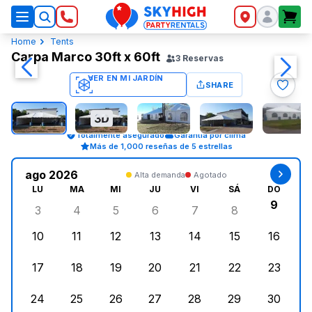
SkyHigh Logo
Home
Tents
Carpa Marco 30ft x 60ft
3
Reservas
SHARE
Totalmente asegurado
Garantía por clima
Más de 1,000 reseñas de 5 estrellas
ago 2026
Alta demanda
Agotado
LU
MA
MI
JU
VI
SÁ
DO
9
3
4
5
6
7
8
lunes, agosto 3, 2026
martes, agosto 4, 2026
miércoles, agosto 5, 2026
jueves, agosto 6, 2026
viernes, agosto 7, 202
sábado, agost
doming
10
11
12
13
14
15
16
lunes, agosto 10, 2026
martes, agosto 11, 2026
miércoles, agosto 12, 2026
jueves, agosto 13, 2026
viernes, agosto 14, 2
sábado, agosto
doming
17
18
19
20
21
22
23
lunes, agosto 17, 2026
martes, agosto 18, 2026
miércoles, agosto 19, 2026
jueves, agosto 20, 2026
viernes, agosto 21, 20
sábado, agost
doming
24
25
26
27
28
29
30
lunes, agosto 24, 2026
martes, agosto 25, 2026
miércoles, agosto 26, 2026
jueves, agosto 27, 2026
viernes, agosto 28, 2
sábado, agost
doming