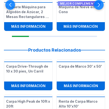
MEJOR COMPLEMENTO
Paquete Máquina para
Máquina de Nieve en
Algodón de Azúcar, 2
Cono
Mesas Rectangulares y
12 Sillas
:
PAQUETE MÁQUINA PARA ALGODÓN 
:
MÁQU
MÁS INFORMACIÓN
MÁS INFORMACIÓN
Productos Relacionados
Carpa Drive-Through de
Carpa de Marco 30' x 50'
10 x 30 pies, Un Carril
:
CARPA DRIVE-THROUGH DE 10 X 30 
:
CARP
MÁS INFORMACIÓN
MÁS INFORMACIÓN
Carpa High Peak de 10ft x
Renta de Carpa Marco
20ft
Alto 10'x10'