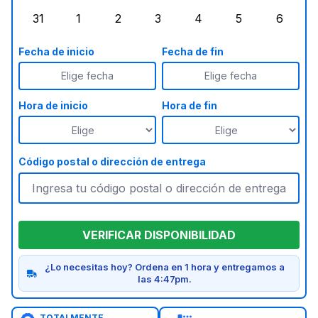
31
1
2
3
4
5
6
lunes, agosto 31, 2026
martes, septiembre 1, 2026
miércoles, septiembre 2, 2026
jueves, septiembre 3, 2026
viernes, septiembre 4
sábado, septi
doming
Fecha de inicio
Fecha de fin
Elige fecha
Elige fecha
Hora de inicio
Hora de fin
Código postal o dirección de entrega
VERIFICAR DISPONIBILIDAD
¿Lo necesitas hoy? Ordena en 1 hora y entregamos a
las 4:47pm.
TOTALMENTE