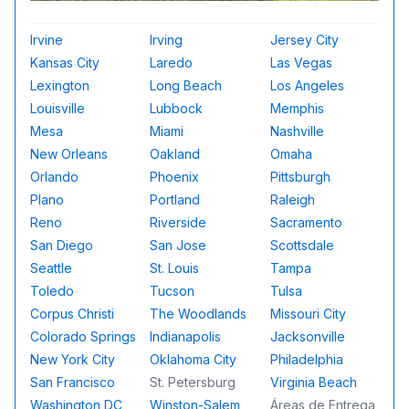
Irvine
Irving
Jersey City
Kansas City
Laredo
Las Vegas
Lexington
Long Beach
Los Angeles
Louisville
Lubbock
Memphis
Mesa
Miami
Nashville
New Orleans
Oakland
Omaha
Orlando
Phoenix
Pittsburgh
Plano
Portland
Raleigh
Reno
Riverside
Sacramento
San Diego
San Jose
Scottsdale
Seattle
St. Louis
Tampa
Toledo
Tucson
Tulsa
Corpus Christi
The Woodlands
Missouri City
Colorado Springs
Indianapolis
Jacksonville
New York City
Oklahoma City
Philadelphia
San Francisco
St. Petersburg
Virginia Beach
Washington DC
Winston-Salem
Áreas de Entrega