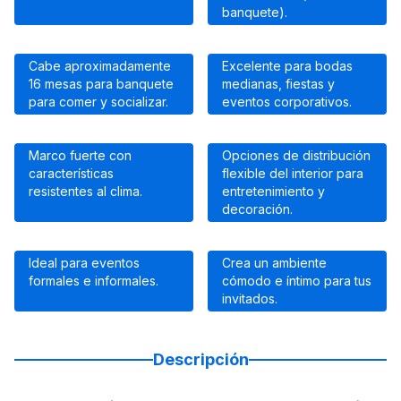
banquete).
Cabe aproximadamente
Excelente para bodas
16 mesas para banquete
medianas, fiestas y
para comer y socializar.
eventos corporativos.
Marco fuerte con
Opciones de distribución
características
flexible del interior para
resistentes al clima.
entretenimiento y
decoración.
Ideal para eventos
Crea un ambiente
formales e informales.
cómodo e íntimo para tus
invitados.
Descripción