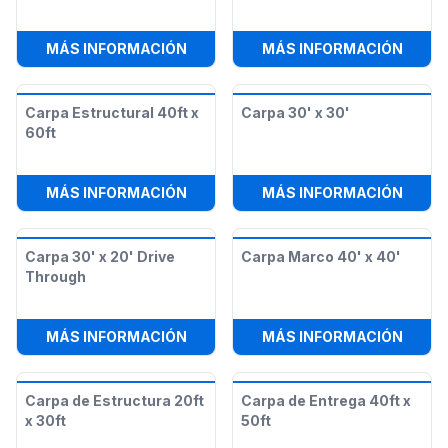
:
CARPA HIGH PEAK DE 10FT X 20FT
:
RENT
MÁS INFORMACIÓN
MÁS INFORMACIÓN
Carpa Estructural 40ft x
Carpa 30' x 30'
60ft
:
CARPA ESTRUCTURAL 40FT X 60F
:
CARP
MÁS INFORMACIÓN
MÁS INFORMACIÓN
Carpa 30' x 20' Drive
Carpa Marco 40' x 40'
Through
:
CARPA 30' X 20' DRIVE THROUGH
:
CARP
MÁS INFORMACIÓN
MÁS INFORMACIÓN
Carpa de Estructura 20ft
Carpa de Entrega 40ft x
x 30ft
50ft