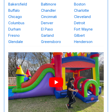
Bakersfield
Baltimore
Boston
Buffalo
Chandler
Charlotte
Chicago
Cincinnati
Cleveland
Columbus
Denver
Detroit
Durham
El Paso
Fort Wayne
Fresno
Garland
Gilbert
Glendale
Greensboro
Henderson