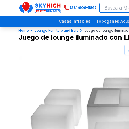
(281)606-5867
SkyHigh Logo
Casas Inflables
Toboganes Acuá
Home
Lounge Furniture and Bars
Juego de lounge iluminad
Juego de lounge iluminado con L
Festivales Religiosos
Eventos Comunitarios
Picnics Empresariales
Fiestas de Dinosaurios
Fiestas p