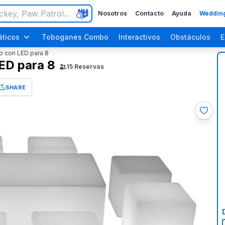
Nosotros
Contacto
Ayuda
Wedding
ticos
Toboganes Combo
Interactivos
Obstáculos
E
o con LED para 8
ED para 8
15
Reservas
SHARE
ara Adultos
Fiestas de Halloween
Fiestas del Día del Trabajo