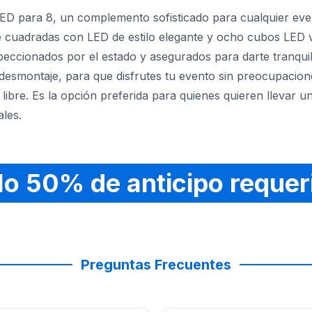
LED para 8, un complemento sofisticado para cualquier ev
fé cuadradas con LED de estilo elegante y ocho cubos LED v
eccionados por el estado y asegurados para darte tranquil
 y desmontaje, para que disfrutes tu evento sin preocupacion
 libre. Es la opción preferida para quienes quieren llevar un
les.
ue SkyHigh Party Rentals sea tu socio en crear un evento
lo 50% de anticipo requer
Preguntas Frecuentes