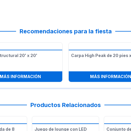
Recomendaciones para la fiesta
ructural 20' x 20'
Carpa High Peak de 20 pies x
CES DE CADENA) PARA CARPAS
:
CARPA ESTRUCTURAL 20' X 20'
MÁS INFORMACIÓN
MÁS INFORMACIÓ
Productos Relacionados
da de 8
Juego de lounge con LED
Conjunto de