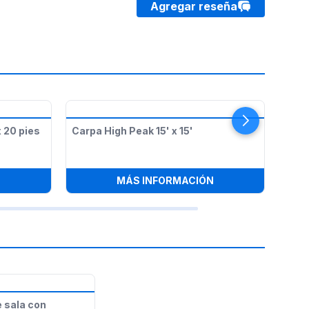
Agregar reseña
 20 pies
Carpa High Peak 15' x 15'
Carp
:
CARPA HIGH PEAK DE 20 PIES X 20 PIES
:
CARPA HIGH PEAK 
N
MÁS INFORMACIÓN
 sala con