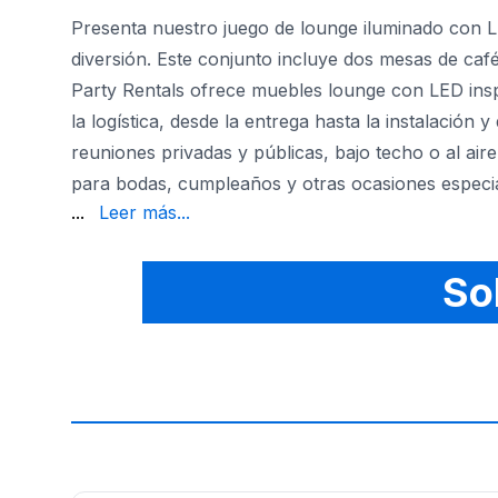
Presenta nuestro juego de lounge iluminado con 
diversión. Este conjunto incluye dos mesas de ca
Party Rentals ofrece muebles lounge con LED insp
la logística, desde la entrega hasta la instalación
reuniones privadas y públicas, bajo techo o al aire
para bodas, cumpleaños y otras ocasiones especia
juego de lounge iluminado con LED para 8. Deja q
...
Leer más...
So