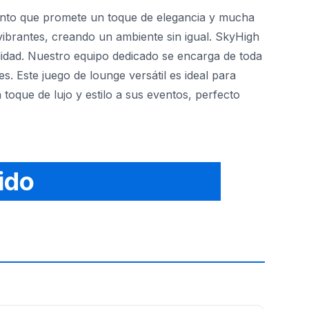
ento que promete un toque de elegancia y mucha
ibrantes, creando un ambiente sin igual. SkyHigh
idad. Nuestro equipo dedicado se encarga de toda
es. Este juego de lounge versátil es ideal para
 toque de lujo y estilo a sus eventos, perfecto
 memorable que deje una huella duradera.
ido