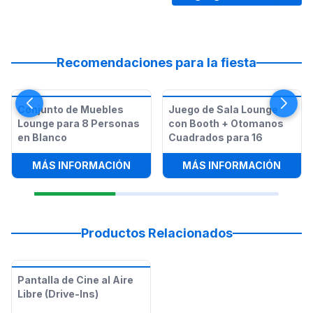
Recomendaciones para la fiesta
Conjunto de Muebles
Juego de Sala Lounge
Lounge para 8 Personas
con Booth + Otomanos
en Blanco
Cuadrados para 16
:
CONJUNTO DE MUEBLES LOUNGE P
:
JUEG
MÁS INFORMACIÓN
MÁS INFORMACIÓN
Productos Relacionados
Pantalla de Cine al Aire
Libre (Drive-Ins)