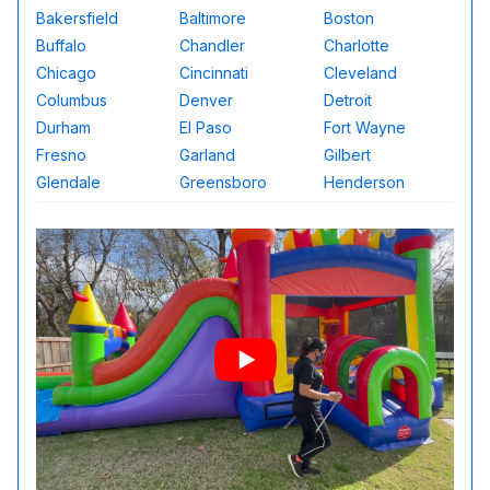
Bakersfield
Baltimore
Boston
Buffalo
Chandler
Charlotte
Chicago
Cincinnati
Cleveland
Columbus
Denver
Detroit
Durham
El Paso
Fort Wayne
Fresno
Garland
Gilbert
Glendale
Greensboro
Henderson