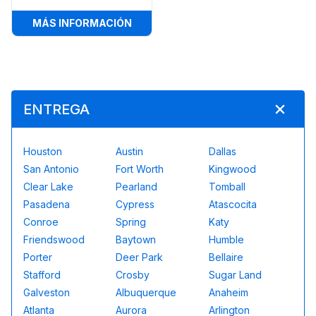
:
PANTALLA DE CINE AL AIRE LIBRE (
MÁS INFORMACIÓN
ENTREGA
Houston
Austin
Dallas
San Antonio
Fort Worth
Kingwood
Clear Lake
Pearland
Tomball
Pasadena
Cypress
Atascocita
Conroe
Spring
Katy
Friendswood
Baytown
Humble
Porter
Deer Park
Bellaire
Stafford
Crosby
Sugar Land
Galveston
Albuquerque
Anaheim
Atlanta
Aurora
Arlington