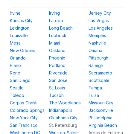
Irvine
Irving
Jersey City
Kansas City
Laredo
Las Vegas
Lexington
Long Beach
Los Angeles
Louisville
Lubbock
Memphis
Mesa
Miami
Nashville
New Orleans
Oakland
Omaha
Orlando
Phoenix
Pittsburgh
Plano
Portland
Raleigh
Reno
Riverside
Sacramento
San Diego
San Jose
Scottsdale
Seattle
St. Louis
Tampa
Toledo
Tucson
Tulsa
Corpus Christi
The Woodlands
Missouri City
Colorado Springs
Indianapolis
Jacksonville
New York City
Oklahoma City
Philadelphia
San Francisco
St. Petersburg
Virginia Beach
Washington DC
Winston-Salem
Áreas de Entrega