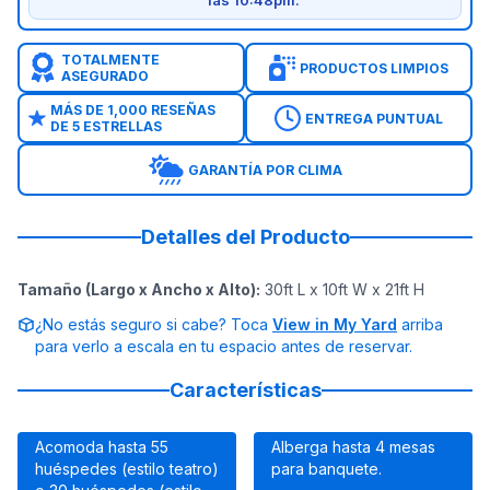
las 10:48pm.
TOTALMENTE
PRODUCTOS LIMPIOS
ASEGURADO
MÁS DE 1,000 RESEÑAS
ENTREGA PUNTUAL
DE 5 ESTRELLAS
GARANTÍA POR CLIMA
Detalles del Producto
Tamaño (Largo x Ancho x Alto)
:
30ft L x 10ft W x 21ft H
¿No estás seguro si cabe? Toca
View in My Yard
arriba
para verlo a escala en tu espacio antes de reservar.
Características
Acomoda hasta 55
Alberga hasta 4 mesas
huéspedes (estilo teatro)
para banquete.