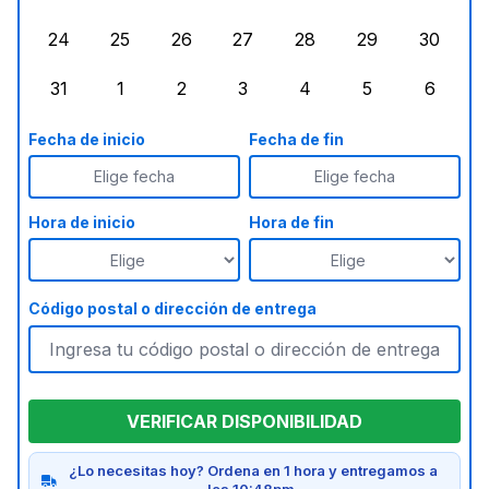
lunes, agosto 17, 2026
martes, agosto 18, 2026
miércoles, agosto 19, 2026
jueves, agosto 20, 2026
viernes, agosto 21, 20
sábado, agost
doming
24
25
26
27
28
29
30
lunes, agosto 24, 2026
martes, agosto 25, 2026
miércoles, agosto 26, 2026
jueves, agosto 27, 2026
viernes, agosto 28, 2
sábado, agost
doming
31
1
2
3
4
5
6
lunes, agosto 31, 2026
martes, septiembre 1, 2026
miércoles, septiembre 2, 2026
jueves, septiembre 3, 2026
viernes, septiembre 4
sábado, septi
doming
Fecha de inicio
Fecha de fin
Elige fecha
Elige fecha
Hora de inicio
Hora de fin
Código postal o dirección de entrega
VERIFICAR DISPONIBILIDAD
¿Lo necesitas hoy? Ordena en 1 hora y entregamos a