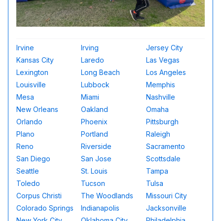
Irvine
Irving
Jersey City
Kansas City
Laredo
Las Vegas
Lexington
Long Beach
Los Angeles
Louisville
Lubbock
Memphis
Mesa
Miami
Nashville
New Orleans
Oakland
Omaha
Orlando
Phoenix
Pittsburgh
Plano
Portland
Raleigh
Reno
Riverside
Sacramento
San Diego
San Jose
Scottsdale
Seattle
St. Louis
Tampa
Toledo
Tucson
Tulsa
Corpus Christi
The Woodlands
Missouri City
Colorado Springs
Indianapolis
Jacksonville
New York City
Oklahoma City
Philadelphia