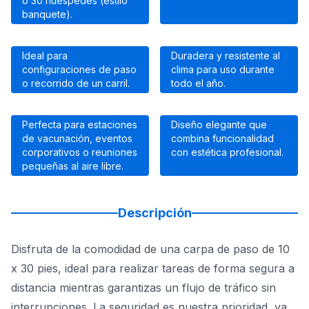
o 30 huéspedes (estilo
banquete).
Ideal para
Duradera y resistente al
configuraciones de paso
clima para uso durante
o recorrido de un carril.
todo el año.
Perfecta para estaciones
Diseño elegante que
de vacunación, eventos
combina funcionalidad
corporativos o reuniones
con estética profesional.
pequeñas al aire libre.
Descripción
Disfruta de la comodidad de una carpa de paso de 10
x 30 pies, ideal para realizar tareas de forma segura a
distancia mientras garantizas un flujo de tráfico sin
interrupciones. La seguridad es nuestra prioridad, ya