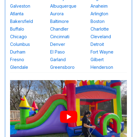
Galveston
Albuquerque
Anaheim
Atlanta
Aurora
Arlington
Bakersfield
Baltimore
Boston
Buffalo
Chandler
Charlotte
Chicago
Cincinnati
Cleveland
Columbus
Denver
Detroit
Durham
El Paso
Fort Wayne
Fresno
Garland
Gilbert
Glendale
Greensboro
Henderson