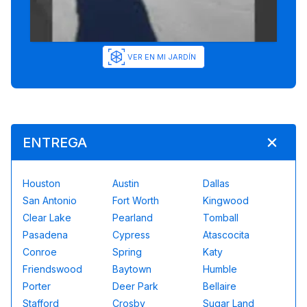
VER EN MI JARDÍN
ENTREGA
Houston
Austin
Dallas
San Antonio
Fort Worth
Kingwood
Clear Lake
Pearland
Tomball
Pasadena
Cypress
Atascocita
Conroe
Spring
Katy
Friendswood
Baytown
Humble
Porter
Deer Park
Bellaire
Stafford
Crosby
Sugar Land