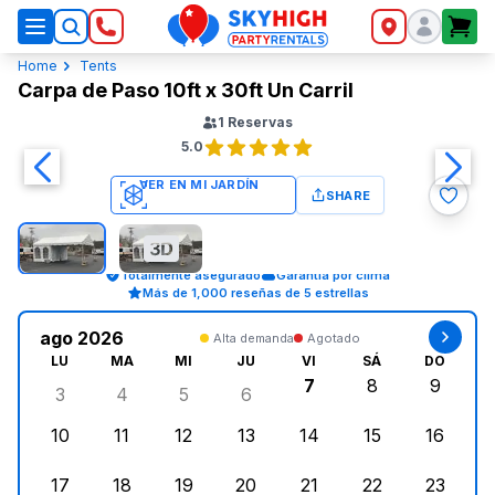
SkyHigh Logo
Home
Tents
Carpa de Paso 10ft x 30ft Un Carril
1
Reservas
5.0
SHARE
Totalmente asegurado
Garantía por clima
Más de 1,000 reseñas de 5 estrellas
ago 2026
Alta demanda
Agotado
LU
MA
MI
JU
VI
SÁ
DO
7
8
9
3
4
5
6
lunes, agosto 3, 2026
martes, agosto 4, 2026
miércoles, agosto 5, 2026
jueves, agosto 6, 2026
viernes, agosto 7, 2
sábado, agost
doming
10
11
12
13
14
15
16
lunes, agosto 10, 2026
martes, agosto 11, 2026
miércoles, agosto 12, 2026
jueves, agosto 13, 2026
viernes, agosto 14, 2
sábado, agosto
doming
17
18
19
20
21
22
23