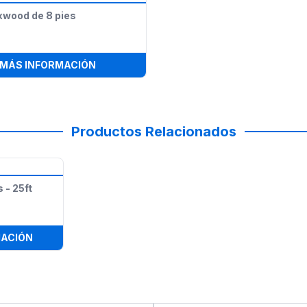
xwood de 8 pies
:
BARRA BOXWOOD DE 8 PIES
MÁS INFORMACIÓN
Productos Relacionados
 - 25ft
:
LUCES DECORATIVAS - 25FT
MACIÓN