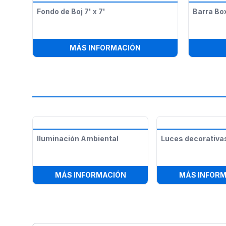
Fondo de Boj 7' x 7'
Barra Bo
:
FONDO DE BOJ 7' X 7'
MÁS INFORMACIÓN
Iluminación Ambiental
Luces decorativas
:
ILUMINACIÓN AMBIENTAL
MÁS INFORMACIÓN
MÁS INFOR