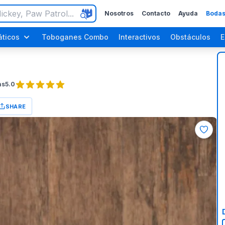
Nosotros
Contacto
Ayuda
Bodas
ticos
Toboganes Combo
Interactivos
Obstáculos
E
as
5.0
SHARE
ara Adultos
Fiestas de Halloween
Fiestas del Día del Trabajo