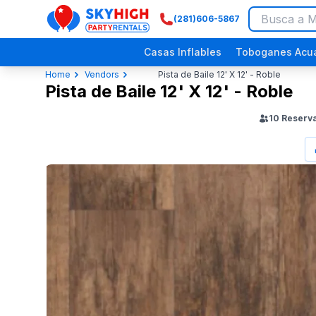
(281)606-5867
SkyHigh Logo
Casas Inflables
Toboganes Acuá
Home
Vendors
Pista de Baile 12' X 12' - Roble
Pista de Baile 12' X 12' - Roble
10
Reserv
Festivales Religiosos
Eventos Comunitarios
Picnics Empresariales
Fiestas de Dinosaurios
Fiestas p