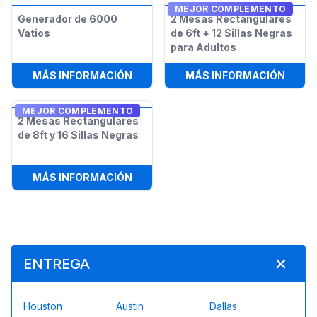
MEJOR COMPLEMENTO
Generador de 6000
2 Mesas Rectangulares
Vatios
de 6ft + 12 Sillas Negras
para Adultos
:
GENERADOR DE 6000 VATIOS
:
2 ME
MÁS INFORMACIÓN
MÁS INFORMACIÓN
MEJOR COMPLEMENTO
2 Mesas Rectangulares
de 8ft y 16 Sillas Negras
:
2 MESAS RECTANGULARES DE 8FT 
MÁS INFORMACIÓN
ENTREGA
Houston
Austin
Dallas