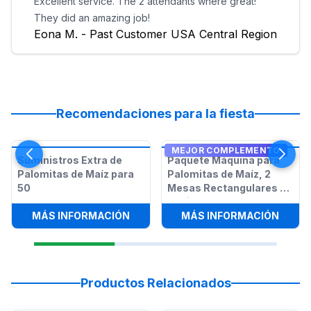
Excellent service. The 2 attendants where great!
They did an amazing job!
Eona M. - Past Customer USA Central Region
Recomendaciones para la fiesta
MEJOR COMPLEMENTO
Suministros Extra de
Paquete Máquina para
Palomitas de Maíz para
Palomitas de Maíz, 2
50
Mesas Rectangulares y
12 Sillas
:
SUMINISTROS EXTRA DE PALOMITA
:
PAQU
MÁS INFORMACIÓN
MÁS INFORMACIÓN
Productos Relacionados