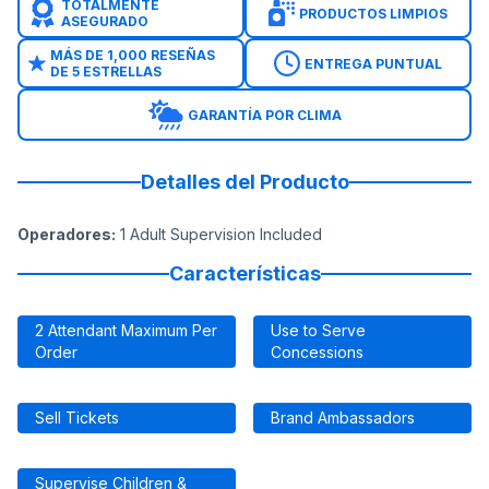
TOTALMENTE
PRODUCTOS LIMPIOS
ASEGURADO
MÁS DE 1,000 RESEÑAS
ENTREGA PUNTUAL
DE 5 ESTRELLAS
GARANTÍA POR CLIMA
Detalles del Producto
Operadores
:
1 Adult Supervision Included
Características
2 Attendant Maximum Per
Use to Serve
Order
Concessions
Sell Tickets
Brand Ambassadors
Supervise Children &