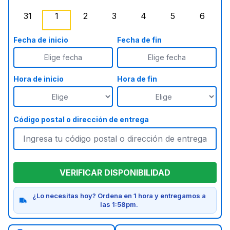
lunes, agosto 24, 2026
martes, agosto 25, 2026
miércoles, agosto 26, 2026
jueves, agosto 27, 2026
viernes, agosto 28, 2
sábado, agost
doming
31
1
2
3
4
5
6
lunes, agosto 31, 2026
martes, septiembre 1, 2026
miércoles, septiembre 2, 2026
jueves, septiembre 3, 2026
viernes, septiembre 4
, Agotado
sábado, septi
doming
Fecha de inicio
Fecha de fin
Elige fecha
Elige fecha
Hora de inicio
Hora de fin
Código postal o dirección de entrega
VERIFICAR DISPONIBILIDAD
¿Lo necesitas hoy? Ordena en 1 hora y entregamos a
las 1:58pm.