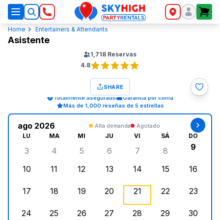
SkyHigh Logo
Home
Entertainers & Attendants
Asistente
1,718
Reservas
4.8
SHARE
Totalmente asegurado
Garantía por clima
Más de 1,000 reseñas de 5 estrellas
ago 2026
Alta demanda
Agotado
LU
MA
MI
JU
VI
SÁ
DO
9
3
4
5
6
7
8
lunes, agosto 3, 2026
martes, agosto 4, 2026
miércoles, agosto 5, 2026
jueves, agosto 6, 2026
viernes, agosto 7, 202
sábado, agost
doming
10
11
12
13
14
15
16
lunes, agosto 10, 2026
martes, agosto 11, 2026
miércoles, agosto 12, 2026
jueves, agosto 13, 2026
viernes, agosto 14, 2
sábado, agosto
doming
17
18
19
20
21
22
23
lunes, agosto 17, 2026
martes, agosto 18, 2026
miércoles, agosto 19, 2026
jueves, agosto 20, 2026
viernes, agosto 21, 20
sábado, agost
doming
24
25
26
27
28
29
30