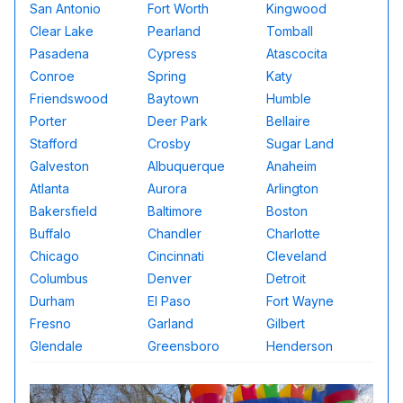
San Antonio
Fort Worth
Kingwood
Clear Lake
Pearland
Tomball
Pasadena
Cypress
Atascocita
Conroe
Spring
Katy
Friendswood
Baytown
Humble
Porter
Deer Park
Bellaire
Stafford
Crosby
Sugar Land
Galveston
Albuquerque
Anaheim
Atlanta
Aurora
Arlington
Bakersfield
Baltimore
Boston
Buffalo
Chandler
Charlotte
Chicago
Cincinnati
Cleveland
Columbus
Denver
Detroit
Durham
El Paso
Fort Wayne
Fresno
Garland
Gilbert
Glendale
Greensboro
Henderson