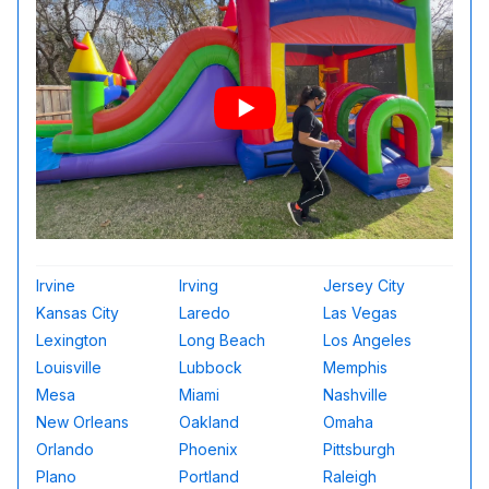
Irvine
Irving
Jersey City
Kansas City
Laredo
Las Vegas
Lexington
Long Beach
Los Angeles
Louisville
Lubbock
Memphis
Mesa
Miami
Nashville
New Orleans
Oakland
Omaha
Orlando
Phoenix
Pittsburgh
Plano
Portland
Raleigh