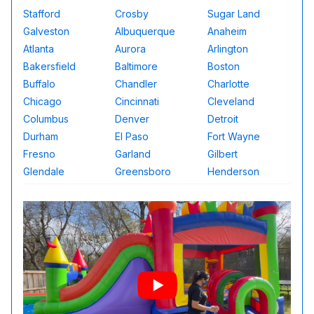
Stafford
Crosby
Sugar Land
Galveston
Albuquerque
Anaheim
Atlanta
Aurora
Arlington
Bakersfield
Baltimore
Boston
Buffalo
Chandler
Charlotte
Chicago
Cincinnati
Cleveland
Columbus
Denver
Detroit
Durham
El Paso
Fort Wayne
Fresno
Garland
Gilbert
Glendale
Greensboro
Henderson