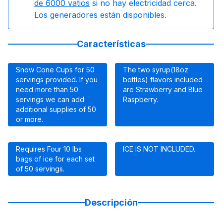
de 6000 vatios
si no hay electricidad cerca.
Los generadores están disponibles.
Características
Snow Cone Cups for 50
The two syrup(18oz
servings provided. If you
bottles) flavors included
need more than 50
are Strawberry and Blue
servings we can add
Raspberry.
additional supplies of 50
or more.
Requires Four 10 lbs
ICE IS NOT INCLUDED.
bags of ice for each set
of 50 servings.
Descripción