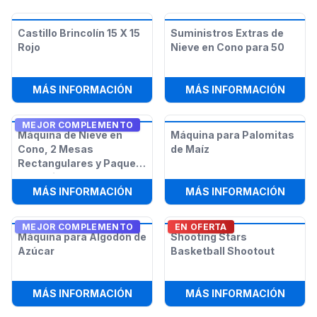
Castillo Brincolín 15 X 15
Suministros Extras de
Rojo
Nieve en Cono para 50
:
CASTILLO BRINCOLÍN 15 X 15 ROJO
:
SUMI
MÁS INFORMACIÓN
MÁS INFORMACIÓN
MEJOR COMPLEMENTO
Máquina de Nieve en
Máquina para Palomitas
Cono, 2 Mesas
de Maíz
Rectangulares y Paquete
de 12 Sillas
:
MÁQUINA DE NIEVE EN CONO, 2 ME
:
MÁQU
MÁS INFORMACIÓN
MÁS INFORMACIÓN
MEJOR COMPLEMENTO
EN OFERTA
Máquina para Algodón de
Shooting Stars
Azúcar
Basketball Shootout
:
MÁQUINA PARA ALGODÓN DE AZÚ
:
SHOO
MÁS INFORMACIÓN
MÁS INFORMACIÓN