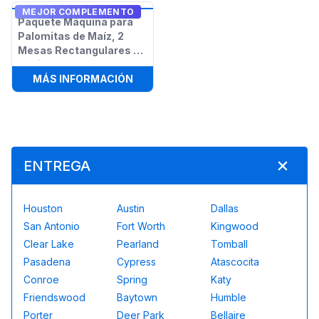
MEJOR COMPLEMENTO
Paquete Máquina para
Palomitas de Maíz, 2
Mesas Rectangulares y
12 Sillas
:
PAQUETE MÁQUINA PARA PALOMITA
MÁS INFORMACIÓN
ENTREGA
Houston
Austin
Dallas
San Antonio
Fort Worth
Kingwood
Clear Lake
Pearland
Tomball
Pasadena
Cypress
Atascocita
Conroe
Spring
Katy
Friendswood
Baytown
Humble
Porter
Deer Park
Bellaire