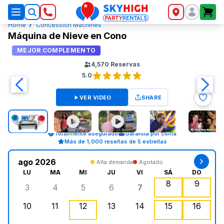
SkyHigh Logo
Home
Concession Machines
Máquina de Nieve en Cono
MEJOR COMPLEMENTO
4,570
Reservas
5.0
VER VIDEO
SHARE
Totalmente asegurado
Garantía por clima
Más de 1,000 reseñas de 5 estrellas
ago 2026
Alta demanda
Agotado
LU
MA
MI
JU
VI
SÁ
DO
8
9
3
4
5
6
7
lunes, agosto 3, 2026
martes, agosto 4, 2026
miércoles, agosto 5, 2026
jueves, agosto 6, 2026
viernes, agosto 7, 2
sábado, agost
doming
10
11
12
13
14
15
16
lunes, agosto 10, 2026
martes, agosto 11, 2026
miércoles, agosto 12, 2026
jueves, agosto 13, 2026
viernes, agosto 14, 2
sábado, agosto
, Agotado
doming