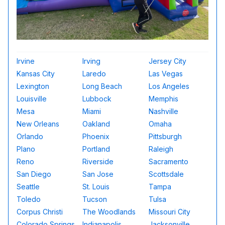
Irvine
Irving
Jersey City
Kansas City
Laredo
Las Vegas
Lexington
Long Beach
Los Angeles
Louisville
Lubbock
Memphis
Mesa
Miami
Nashville
New Orleans
Oakland
Omaha
Orlando
Phoenix
Pittsburgh
Plano
Portland
Raleigh
Reno
Riverside
Sacramento
San Diego
San Jose
Scottsdale
Seattle
St. Louis
Tampa
Toledo
Tucson
Tulsa
Corpus Christi
The Woodlands
Missouri City
Colorado Springs
Indianapolis
Jacksonville