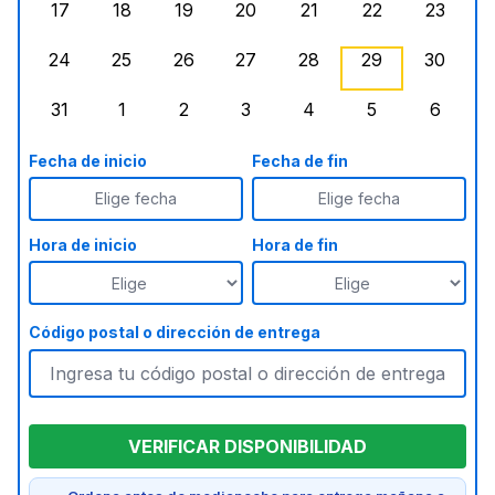
17
18
19
20
21
22
23
lunes, agosto 17, 2026
martes, agosto 18, 2026
miércoles, agosto 19, 2026
jueves, agosto 20, 2026
viernes, agosto 21, 20
sábado, agost
doming
24
25
26
27
28
29
30
lunes, agosto 24, 2026
martes, agosto 25, 2026
miércoles, agosto 26, 2026
jueves, agosto 27, 2026
viernes, agosto 28, 2
sábado, agost
doming
31
1
2
3
4
5
6
lunes, agosto 31, 2026
martes, septiembre 1, 2026
miércoles, septiembre 2, 2026
jueves, septiembre 3, 2026
viernes, septiembre 4
sábado, septi
doming
Fecha de inicio
Fecha de fin
Elige fecha
Elige fecha
Hora de inicio
Hora de fin
Código postal o dirección de entrega
VERIFICAR DISPONIBILIDAD