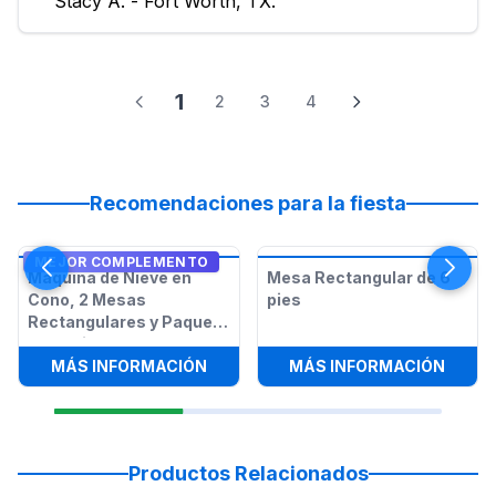
Stacy A. - Fort Worth, TX.
1
2
3
4
Recomendaciones para la fiesta
MEJOR COMPLEMENTO
Máquina de Nieve en
Mesa Rectangular de 6
Cono, 2 Mesas
pies
Rectangulares y Paquete
de 12 Sillas
:
MÁQUINA DE NIEVE EN CONO, 2 ME
:
MESA
MÁS INFORMACIÓN
MÁS INFORMACIÓN
Productos Relacionados