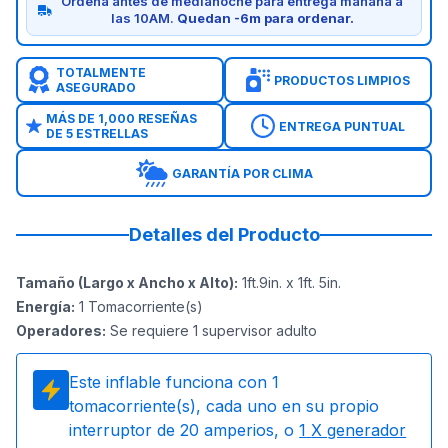
Ordena antes de medianoche para entrega mañana a
las 10AM.
Quedan -6m para ordenar.
TOTALMENTE
PRODUCTOS LIMPIOS
ASEGURADO
MÁS DE 1,000 RESEÑAS
ENTREGA PUNTUAL
DE 5 ESTRELLAS
GARANTÍA POR CLIMA
Detalles del Producto
Tamaño (Largo x Ancho x Alto)
:
1ft.9in. x 1ft. 5in.
Energía
:
1
Tomacorriente(s)
Operadores
:
Se requiere 1 supervisor adulto
Este inflable funciona con
1
tomacorriente(s), cada uno en su propio
interruptor de 20 amperios, o
1
X generador