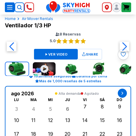
SkyHigh Logo
Home
Air Mover Rentals
Ventilador 1/3 HP
8
Reservas
5.0
VER VIDEO
SHARE
Totalmente asegurado
Garantía por clima
Más de 1,000 reseñas de 5 estrellas
ago 2026
Alta demanda
Agotado
LU
MA
MI
JU
VI
SÁ
DO
7
8
9
3
4
5
6
lunes, agosto 3, 2026
martes, agosto 4, 2026
miércoles, agosto 5, 2026
jueves, agosto 6, 2026
viernes, agosto 7, 202
sábado, agost
doming
10
11
12
13
14
15
16
lunes, agosto 10, 2026
martes, agosto 11, 2026
miércoles, agosto 12, 2026
jueves, agosto 13, 2026
viernes, agosto 14, 2
sábado, agosto
doming
17
18
19
20
21
22
23