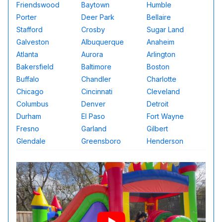
Friendswood
Baytown
Humble
Porter
Deer Park
Bellaire
Stafford
Crosby
Sugar Land
Galveston
Albuquerque
Anaheim
Atlanta
Aurora
Arlington
Bakersfield
Baltimore
Boston
Buffalo
Chandler
Charlotte
Chicago
Cincinnati
Cleveland
Columbus
Denver
Detroit
Durham
El Paso
Fort Wayne
Fresno
Garland
Gilbert
Glendale
Greensboro
Henderson