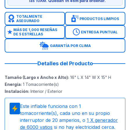
las 10AM.
Quedan 1h 46m para ordenar.
TOTALMENTE
PRODUCTOS LIMPIOS
ASEGURADO
MÁS DE 1,000 RESEÑAS
ENTREGA PUNTUAL
DE 5 ESTRELLAS
GARANTÍA POR CLIMA
Detalles del Producto
Tamaño (Largo x Ancho x Alto)
:
16" L X 14" W X 15" H
Energía
:
1
Tomacorriente(s)
Instalación
:
Interior / Exterior
Este inflable funciona con
1
tomacorriente(s), cada uno en su propio
interruptor de 20 amperios, o
1
X generador
de 6000 vatios
si no hay electricidad cerca.