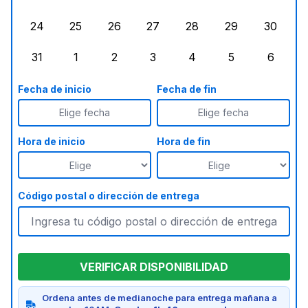
lunes, agosto 17, 2026
martes, agosto 18, 2026
miércoles, agosto 19, 2026
jueves, agosto 20, 2026
viernes, agosto 21, 20
sábado, agost
doming
24
25
26
27
28
29
30
lunes, agosto 24, 2026
martes, agosto 25, 2026
miércoles, agosto 26, 2026
jueves, agosto 27, 2026
viernes, agosto 28, 2
sábado, agost
doming
31
1
2
3
4
5
6
lunes, agosto 31, 2026
martes, septiembre 1, 2026
miércoles, septiembre 2, 2026
jueves, septiembre 3, 2026
viernes, septiembre 4
sábado, septi
doming
Fecha de inicio
Fecha de fin
Elige fecha
Elige fecha
Hora de inicio
Hora de fin
Código postal o dirección de entrega
VERIFICAR DISPONIBILIDAD
Ordena antes de medianoche para entrega mañana a