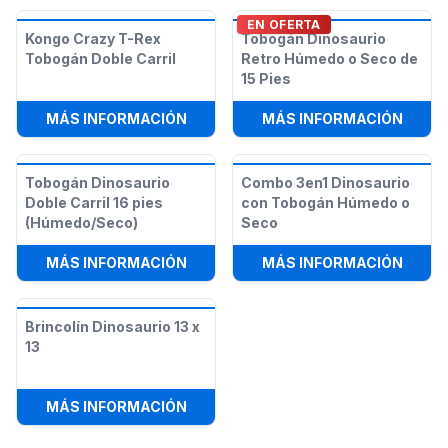
EN OFERTA
Kongo Crazy T-Rex
Tobogán Dinosaurio
Tobogán Doble Carril
Retro Húmedo o Seco de
15 Pies
:
KONGO CRAZY T-REX TOBOGÁN DO
:
TOBO
MÁS INFORMACIÓN
MÁS INFORMACIÓN
Tobogán Dinosaurio
Combo 3en1 Dinosaurio
Doble Carril 16 pies
con Tobogán Húmedo o
(Húmedo/Seco)
Seco
:
TOBOGÁN DINOSAURIO DOBLE CARR
:
COMB
MÁS INFORMACIÓN
MÁS INFORMACIÓN
Brincolín Dinosaurio 13 x
13
:
BRINCOLÍN DINOSAURIO 13 X 13
MÁS INFORMACIÓN