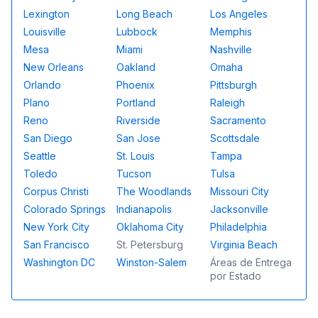
Lexington
Long Beach
Los Angeles
Louisville
Lubbock
Memphis
Mesa
Miami
Nashville
New Orleans
Oakland
Omaha
Orlando
Phoenix
Pittsburgh
Plano
Portland
Raleigh
Reno
Riverside
Sacramento
San Diego
San Jose
Scottsdale
Seattle
St. Louis
Tampa
Toledo
Tucson
Tulsa
Corpus Christi
The Woodlands
Missouri City
Colorado Springs
Indianapolis
Jacksonville
New York City
Oklahoma City
Philadelphia
San Francisco
St. Petersburg
Virginia Beach
Washington DC
Winston-Salem
Áreas de Entrega
por Estado