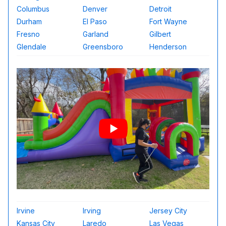
Columbus
Denver
Detroit
Durham
El Paso
Fort Wayne
Fresno
Garland
Gilbert
Glendale
Greensboro
Henderson
Irvine
Irving
Jersey City
Kansas City
Laredo
Las Vegas