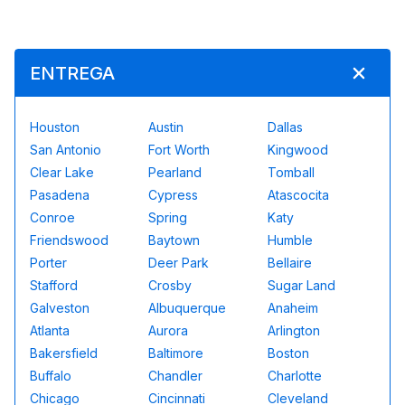
ENTREGA
Houston
Austin
Dallas
San Antonio
Fort Worth
Kingwood
Clear Lake
Pearland
Tomball
Pasadena
Cypress
Atascocita
Conroe
Spring
Katy
Friendswood
Baytown
Humble
Porter
Deer Park
Bellaire
Stafford
Crosby
Sugar Land
Galveston
Albuquerque
Anaheim
Atlanta
Aurora
Arlington
Bakersfield
Baltimore
Boston
Buffalo
Chandler
Charlotte
Chicago
Cincinnati
Cleveland