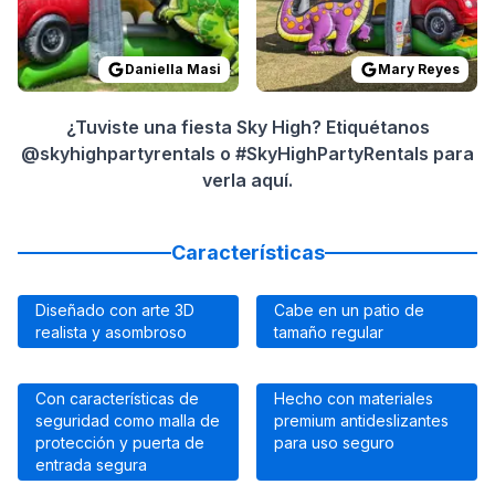
Daniella Masi
Mary Reyes
¿Tuviste una fiesta Sky High? Etiquétanos
@skyhighpartyrentals o #SkyHighPartyRentals para
verla aquí.
Características
Diseñado con arte 3D
Cabe en un patio de
realista y asombroso
tamaño regular
Con características de
Hecho con materiales
seguridad como malla de
premium antideslizantes
protección y puerta de
para uso seguro
entrada segura