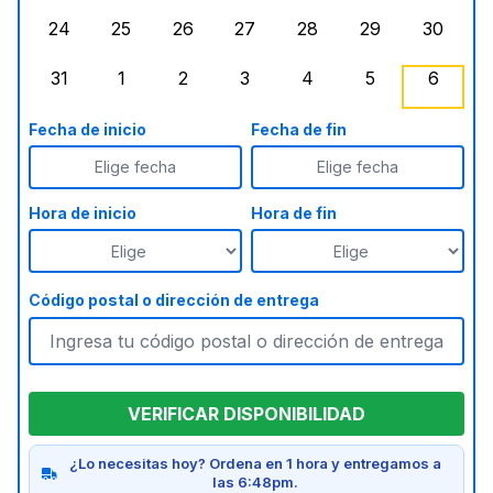
24
25
26
27
28
29
30
lunes, agosto 24, 2026
martes, agosto 25, 2026
miércoles, agosto 26, 2026
jueves, agosto 27, 2026
viernes, agosto 28, 2
sábado, agost
doming
31
1
2
3
4
5
6
lunes, agosto 31, 2026
martes, septiembre 1, 2026
miércoles, septiembre 2, 2026
jueves, septiembre 3, 2026
viernes, septiembre 4
sábado, septi
doming
Fecha de inicio
Fecha de fin
Elige fecha
Elige fecha
Hora de inicio
Hora de fin
Código postal o dirección de entrega
VERIFICAR DISPONIBILIDAD
¿Lo necesitas hoy? Ordena en 1 hora y entregamos a
las 6:48pm.