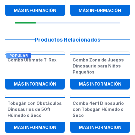
:
1 MESA REDONDA 6FT PARA ADULT
:
MÁQU
MÁS INFORMACIÓN
MÁS INFORMACIÓN
Productos Relacionados
POPULAR
Combo Ultimate T-Rex
Combo Zona de Juegos
Dinosaurio para Niños
Pequeños
:
COMBO ULTIMATE T-REX
:
COMB
MÁS INFORMACIÓN
MÁS INFORMACIÓN
Tobogán con Obstáculos
Combo 4en1 Dinosaurio
Dinosaurios de 50ft
con Tobogán Húmedo o
Húmedo o Seco
Seco
:
TOBOGÁN CON OBSTÁCULOS DINOS
:
COMB
MÁS INFORMACIÓN
MÁS INFORMACIÓN