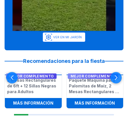
VER EN MI JARDÍN
Recomendaciones para la fiesta
MEJOR COMPLEMENTO
MEJOR COMPLEMENTO
2 Mesas Rectangulares
Paquete Máquina para
de 6ft + 12 Sillas Negras
Palomitas de Maíz, 2
para Adultos
Mesas Rectangulares y
12 Sillas
:
2 MESAS RECTANGULARES DE 6FT 
:
PAQU
MÁS INFORMACIÓN
MÁS INFORMACIÓN