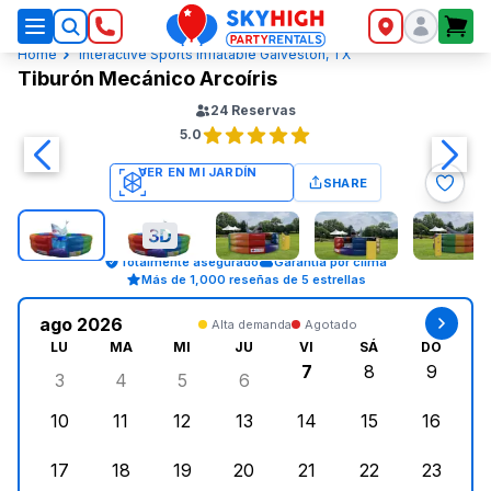
SkyHigh Logo
Home
Interactive Sports Inflatable Galveston, TX
Tiburón Mecánico Arcoíris
24
Reservas
5.0
SHARE
Totalmente asegurado
Garantía por clima
Más de 1,000 reseñas de 5 estrellas
ago 2026
Alta demanda
Agotado
LU
MA
MI
JU
VI
SÁ
DO
7
8
9
3
4
5
6
lunes, agosto 3, 2026
martes, agosto 4, 2026
miércoles, agosto 5, 2026
jueves, agosto 6, 2026
viernes, agosto 7, 2
sábado, agost
doming
10
11
12
13
14
15
16
lunes, agosto 10, 2026
martes, agosto 11, 2026
miércoles, agosto 12, 2026
jueves, agosto 13, 2026
viernes, agosto 14, 2
sábado, agosto
doming
17
18
19
20
21
22
23
lunes, agosto 17, 2026
martes, agosto 18, 2026
miércoles, agosto 19, 2026
jueves, agosto 20, 2026
viernes, agosto 21, 20
sábado, agost
doming