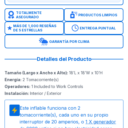
TOTALMENTE
PRODUCTOS LIMPIOS
ASEGURADO
MÁS DE 1,000 RESEÑAS
ENTREGA PUNTUAL
DE 5 ESTRELLAS
GARANTÍA POR CLIMA
Detalles del Producto
Tamaño (Largo x Ancho x Alto)
:
18’L x 18’W x 10’H
Energía
:
2
Tomacorriente(s)
Operadores
:
1 Included to Work Controls
Instalación
:
Interior / Exterior
Este inflable funciona con
2
tomacorriente(s), cada uno en su propio
interruptor de 20 amperios, o
1
X generador