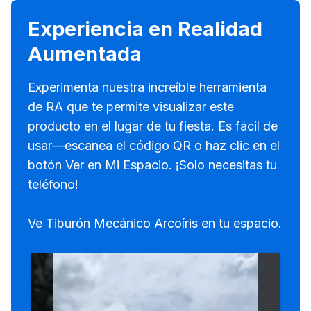
Experiencia en Realidad
Aumentada
Experimenta nuestra increíble herramienta
de RA que te permite visualizar este
producto en el lugar de tu fiesta. Es fácil de
usar—escanea el código QR o haz clic en el
botón Ver en Mi Espacio. ¡Solo necesitas tu
teléfono!
Ve Tiburón Mecánico Arcoíris en tu espacio.