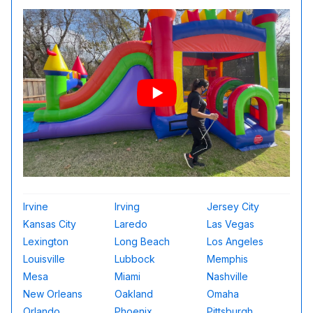
Irvine
Irving
Jersey City
Kansas City
Laredo
Las Vegas
Lexington
Long Beach
Los Angeles
Louisville
Lubbock
Memphis
Mesa
Miami
Nashville
New Orleans
Oakland
Omaha
Orlando
Phoenix
Pittsburgh