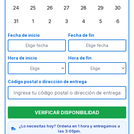
24
25
26
27
28
29
30
lunes, agosto 24, 2026
martes, agosto 25, 2026
miércoles, agosto 26, 2026
jueves, agosto 27, 2026
viernes, agosto 28, 2
sábado, agost
doming
31
1
2
3
4
5
6
lunes, agosto 31, 2026
martes, septiembre 1, 2026
miércoles, septiembre 2, 2026
jueves, septiembre 3, 2026
viernes, septiembre 4
sábado, septi
doming
Fecha de inicio
Fecha de fin
Elige fecha
Elige fecha
Hora de inicio
Hora de fin
Código postal o dirección de entrega
VERIFICAR DISPONIBILIDAD
¿Lo necesitas hoy? Ordena en 1 hora y entregamos a
las 3:05pm.