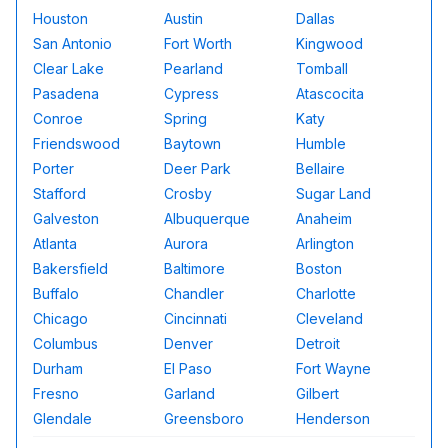
Houston
Austin
Dallas
San Antonio
Fort Worth
Kingwood
Clear Lake
Pearland
Tomball
Pasadena
Cypress
Atascocita
Conroe
Spring
Katy
Friendswood
Baytown
Humble
Porter
Deer Park
Bellaire
Stafford
Crosby
Sugar Land
Galveston
Albuquerque
Anaheim
Atlanta
Aurora
Arlington
Bakersfield
Baltimore
Boston
Buffalo
Chandler
Charlotte
Chicago
Cincinnati
Cleveland
Columbus
Denver
Detroit
Durham
El Paso
Fort Wayne
Fresno
Garland
Gilbert
Glendale
Greensboro
Henderson