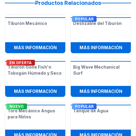
Productos Relacionados
POPULAR
Tiburón Mecánico
Deslizable del Tiburón
:
TIBURÓN MECÁNICO
:
DESL
MÁS INFORMACIÓN
MÁS INFORMACIÓN
EN OFERTA
Tiburón Gone Fish'n
Big Wave Mechanical
Tobogán Húmedo y Seco
Surf
:
TIBURÓN GONE FISH'N TOBOGÁN 
:
BIG 
MÁS INFORMACIÓN
MÁS INFORMACIÓN
NUEVO
POPULAR
Toro Mecánico Angus
Tanque de Agua
para Niños
:
TORO MECÁNICO ANGUS PARA NI
:
TANQ
MÁS INFORMACIÓN
MÁS INFORMACIÓN