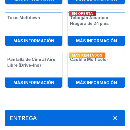
EN OFERTA
Toxic Meltdown
Tobogán Acuático
Niágara de 24 pies
:
TOXIC MELTDOWN
:
TOBO
MÁS INFORMACIÓN
MÁS INFORMACIÓN
MAS RENTADOS
Pantalla de Cine al Aire
Castillo Multicolor
Libre (Drive-Ins)
:
PANTALLA DE CINE AL AIRE LIBRE (
:
CAST
MÁS INFORMACIÓN
MÁS INFORMACIÓN
ENTREGA