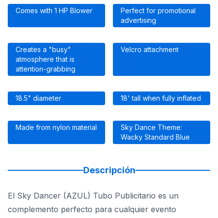
Comes with 1 HP Blower
Perfect for promotional
advertising
Creates a "busy"
Velcro attachment
atmosphere that is
attention-grabbing
18.5" diameter
18' tall when fully inflated
Made from nylon material
Sky Dance Theme:
Wacky Standard Blue
Descripción
El Sky Dancer (AZUL) Tubo Publicitario es un
complemento perfecto para cualquier evento