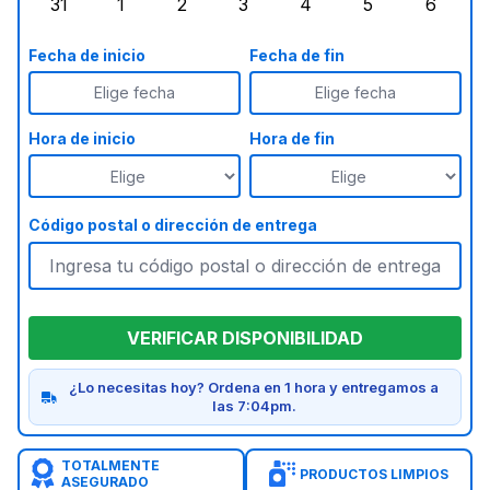
31
1
2
3
4
5
6
lunes, agosto 31, 2026
martes, septiembre 1, 2026
miércoles, septiembre 2, 2026
jueves, septiembre 3, 2026
viernes, septiembre 4
sábado, septi
doming
Fecha de inicio
Fecha de fin
Elige fecha
Elige fecha
Hora de inicio
Hora de fin
Código postal o dirección de entrega
VERIFICAR DISPONIBILIDAD
¿Lo necesitas hoy? Ordena en 1 hora y entregamos a
las 7:04pm.
TOTALMENTE
PRODUCTOS LIMPIOS
ASEGURADO