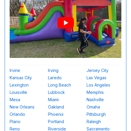
Irvine
Irving
Jersey City
Kansas City
Laredo
Las Vegas
Lexington
Long Beach
Los Angeles
Louisville
Lubbock
Memphis
Mesa
Miami
Nashville
New Orleans
Oakland
Omaha
Orlando
Phoenix
Pittsburgh
Plano
Portland
Raleigh
Reno
Riverside
Sacramento