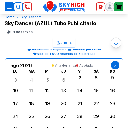
SkyHigh Logo
Home
Sky Dancers
Sky Dancer (AZUL) Tubo Publicitario
19
Reservas
SHARE
Totalmente asegurado
Garantía por clima
Más de 1,000 reseñas de 5 estrellas
ago 2026
Alta demanda
Agotado
LU
MA
MI
JU
VI
SÁ
DO
7
8
9
3
4
5
6
lunes, agosto 3, 2026
martes, agosto 4, 2026
miércoles, agosto 5, 2026
jueves, agosto 6, 2026
viernes, agosto 7, 2
sábado, agost
doming
10
11
12
13
14
15
16
lunes, agosto 10, 2026
martes, agosto 11, 2026
miércoles, agosto 12, 2026
jueves, agosto 13, 2026
viernes, agosto 14, 2
sábado, agosto
doming
17
18
19
20
21
22
23
lunes, agosto 17, 2026
martes, agosto 18, 2026
miércoles, agosto 19, 2026
jueves, agosto 20, 2026
viernes, agosto 21, 20
sábado, agost
doming
24
25
26
27
28
29
30
lunes, agosto 24, 2026
martes, agosto 25, 2026
miércoles, agosto 26, 2026
jueves, agosto 27, 2026
viernes, agosto 28, 2
sábado, agost
doming