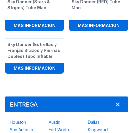
Sky Dancer (Stars &
Sky Dancer (RED) Tube
Stripes) Tube Man
Man
:
SKY DANCER (STARS & STRIPES) 
:
SKY 
MÁS INFORMACIÓN
MÁS INFORMACIÓN
Sky Dancer (Estrellas y
Franjas Brazos y Piernas
Dobles) Tubo Inflable
:
SKY DANCER (ESTRELLAS Y FRANJ
MÁS INFORMACIÓN
ENTREGA
Houston
Austin
Dallas
San Antonio
Fort Worth
Kingwood