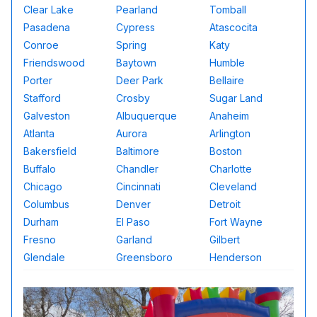
Clear Lake
Pearland
Tomball
Pasadena
Cypress
Atascocita
Conroe
Spring
Katy
Friendswood
Baytown
Humble
Porter
Deer Park
Bellaire
Stafford
Crosby
Sugar Land
Galveston
Albuquerque
Anaheim
Atlanta
Aurora
Arlington
Bakersfield
Baltimore
Boston
Buffalo
Chandler
Charlotte
Chicago
Cincinnati
Cleveland
Columbus
Denver
Detroit
Durham
El Paso
Fort Wayne
Fresno
Garland
Gilbert
Glendale
Greensboro
Henderson