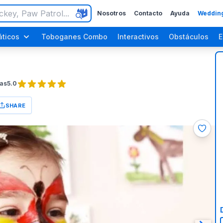
Nosotros
Contacto
Ayuda
Wedding
ticos
Toboganes Combo
Interactivos
Obstáculos
E
as
5.0
SHARE
ara Adultos
Fiestas de Halloween
Fiestas del Día del Trabajo