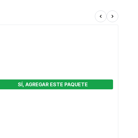
SÍ, AGREGAR ESTE PAQUETE
 4
Pinta