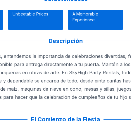
Unbeatable Prices
A Memorable
Experience
Descripción
s, entendemos la importancia de celebraciones divertidas, 
ponible para entrega directamente a tu puerta. Mantén a lo
 pequeñas en obras de arte. En SkyHigh Party Rentals, todo
able y dependable se encarga de todo, desde pinta caritas 
 maíz, máquinas de nieve en cono, mesas y sillas, juegos de
ls para hacer que la celebración de cumpleaños de tu hijo s
iesta sea una experiencia alegre y memorable. ¡Déjanos tra
El Comienzo de la Fiesta