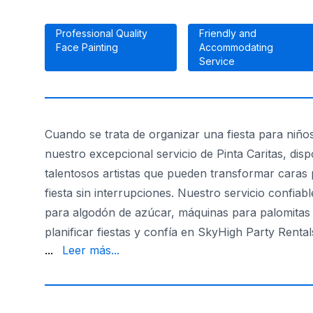
Professional Quality
Friendly and
Face Painting
Accommodating
Service
Cuando se trata de organizar una fiesta para niño
nuestro excepcional servicio de Pinta Caritas, dis
talentosos artistas que pueden transformar caras
fiesta sin interrupciones. Nuestro servicio confi
para algodón de azúcar, máquinas para palomitas de
planificar fiestas y confía en SkyHigh Party Renta
confiabilidad y un compromiso de hacer que cada f
...
Leer más...