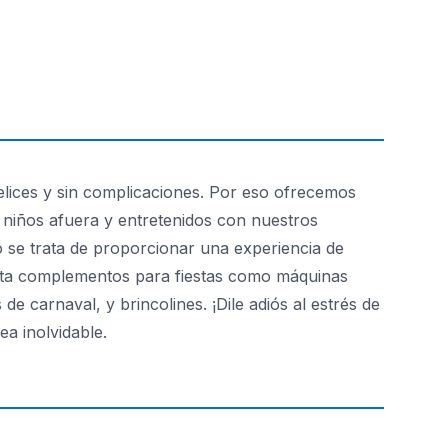
felices y sin complicaciones. Por eso ofrecemos
s niños afuera y entretenidos con nuestros
 se trata de proporcionar una experiencia de
hasta complementos para fiestas como máquinas
 carnaval, y brincolines. ¡Dile adiós al estrés de
ea inolvidable.
er la diversión y la magia a tu próximo evento!