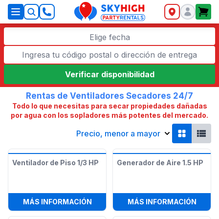
SkyHigh Logo
Elige fecha
Verificar disponibilidad
Rentas de Ventiladores Secadores 24/7
Todo lo que necesitas para secar propiedades dañadas
por agua con los sopladores más potentes del mercado.
Precio, menor a mayor
Ventilador de Piso 1/3 HP
Generador de Aire 1.5 HP
:
VENTILADOR DE PISO 1/3 HP
:
GENE
MÁS INFORMACIÓN
MÁS INFORMACIÓN