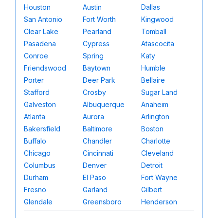
Houston
Austin
Dallas
San Antonio
Fort Worth
Kingwood
Clear Lake
Pearland
Tomball
Pasadena
Cypress
Atascocita
Conroe
Spring
Katy
Friendswood
Baytown
Humble
Porter
Deer Park
Bellaire
Stafford
Crosby
Sugar Land
Galveston
Albuquerque
Anaheim
Atlanta
Aurora
Arlington
Bakersfield
Baltimore
Boston
Buffalo
Chandler
Charlotte
Chicago
Cincinnati
Cleveland
Columbus
Denver
Detroit
Durham
El Paso
Fort Wayne
Fresno
Garland
Gilbert
Glendale
Greensboro
Henderson