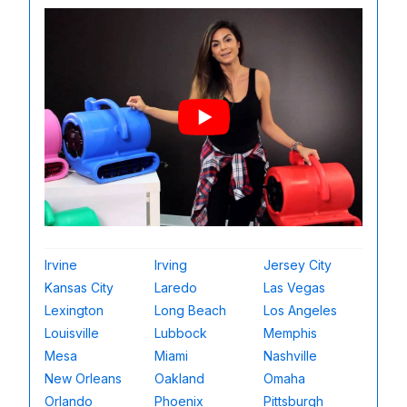
Irvine
Irving
Jersey City
Kansas City
Laredo
Las Vegas
Lexington
Long Beach
Los Angeles
Louisville
Lubbock
Memphis
Mesa
Miami
Nashville
New Orleans
Oakland
Omaha
Orlando
Phoenix
Pittsburgh