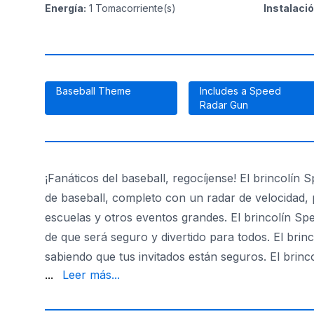
Energía
:
1
Tomacorriente(s)
Instalaci
Baseball Theme
Includes a Speed
Radar Gun
¡Fanáticos del baseball, regocíjense! El brincolín 
de baseball, completo con un radar de velocidad,
escuelas y otros eventos grandes. El brincolín Sp
de que será seguro y divertido para todos. El brin
sabiendo que tus invitados están seguros. El brinc
a los niños sobre baseball. Si buscas una forma div
...
Leer más...