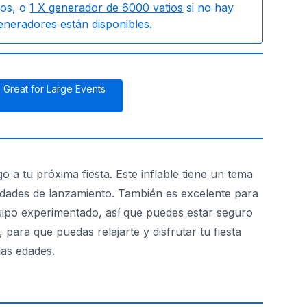
os, o
1
X generador de 6000 vatios
si no hay
generadores están disponibles.
Great for Large Events
o a tu próxima fiesta. Este inflable tiene un tema
idades de lanzamiento. También es excelente para
quipo experimentado, así que puedes estar seguro
para que puedas relajarte y disfrutar tu fiesta
las edades.
colín Speed Pitch es la opción perfecta. ¡Reserva tu renta 