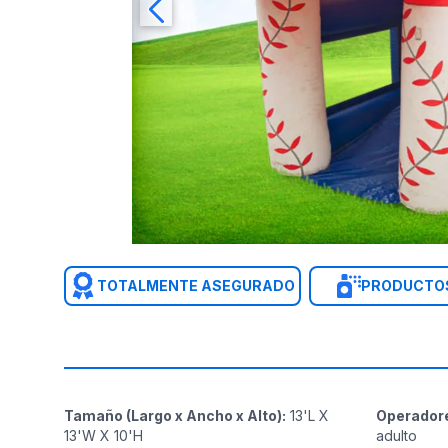
TOTALMENTE ASEGURADO
PRODUCTOS
Tamaño (Largo x Ancho x Alto)
:
13'L X
Operador
13'W X 10'H
adulto