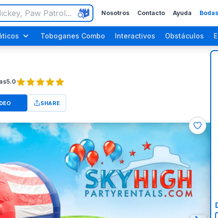
Nosotros
Contacto
Ayuda
Bodas
ticos
Toboganes Combo
Interactivos
Obstáculos
E
as
5.0
IDEO
SHARE
ara Adultos
Fiestas de Halloween
Fiestas del Día del Trabajo