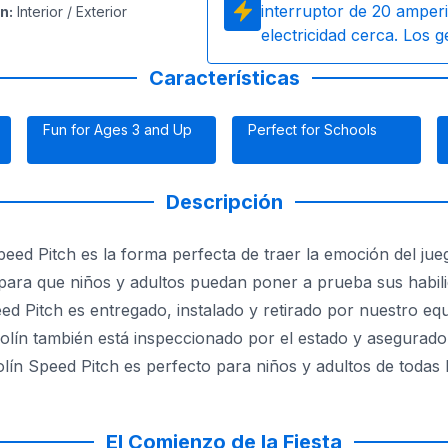
interruptor de 20 amperi
ón
:
Interior / Exterior
electricidad cerca. Los 
Características
Fun for Ages 3 and Up
Perfect for Schools
Descripción
Speed Pitch es la forma perfecta de traer la emoción del jueg
 para que niños y adultos puedan poner a prueba sus habil
eed Pitch es entregado, instalado y retirado por nuestro e
colín también está inspeccionado por el estado y asegurado, 
olín Speed Pitch es perfecto para niños y adultos de todas 
ertida y emocionante de entretener a tus invitados, el brin
El Comienzo de la Fiesta