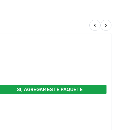
SÍ, AGREGAR ESTE PAQUETE
 4
Spee