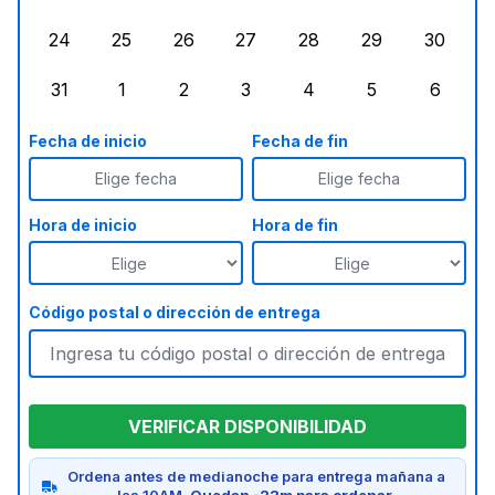
lunes, agosto 17, 2026
martes, agosto 18, 2026
miércoles, agosto 19, 2026
jueves, agosto 20, 2026
viernes, agosto 21, 20
sábado, agost
doming
24
25
26
27
28
29
30
lunes, agosto 24, 2026
martes, agosto 25, 2026
miércoles, agosto 26, 2026
jueves, agosto 27, 2026
viernes, agosto 28, 2
sábado, agost
doming
31
1
2
3
4
5
6
lunes, agosto 31, 2026
martes, septiembre 1, 2026
miércoles, septiembre 2, 2026
jueves, septiembre 3, 2026
viernes, septiembre 4
sábado, septi
doming
Fecha de inicio
Fecha de fin
Elige fecha
Elige fecha
Hora de inicio
Hora de fin
Código postal o dirección de entrega
VERIFICAR DISPONIBILIDAD
Ordena antes de medianoche para entrega mañana a