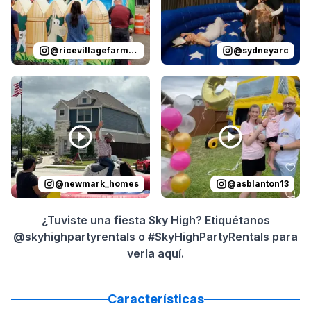
@
ricevillagefarmersmarket
@
sydneyarc
Reviewed on
Instagram
by
newmark_homes
Reviewed on
Instagram
:
Yeehaw! Th
by
a
@
newmark_homes
@
asblanton13
¿Tuviste una fiesta Sky High? Etiquétanos
@skyhighpartyrentals o #SkyHighPartyRentals para
verla aquí.
Características