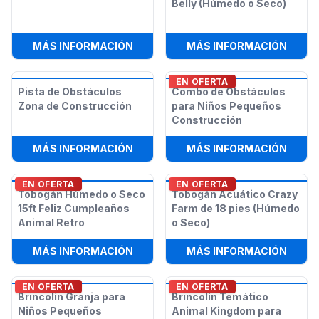
Belly (Húmedo o Seco)
:
BRINCOLÍN SKID LOADER
:
BRIN
MÁS INFORMACIÓN
MÁS INFORMACIÓN
EN OFERTA
Pista de Obstáculos
Combo de Obstáculos
Zona de Construcción
para Niños Pequeños
Construcción
:
PISTA DE OBSTÁCULOS ZONA DE 
:
COMB
MÁS INFORMACIÓN
MÁS INFORMACIÓN
EN OFERTA
EN OFERTA
Tobogán Húmedo o Seco
Tobogán Acuático Crazy
15ft Feliz Cumpleaños
Farm de 18 pies (Húmedo
Animal Retro
o Seco)
:
TOBOGÁN HÚMEDO O SECO 15FT F
:
TOBO
MÁS INFORMACIÓN
MÁS INFORMACIÓN
EN OFERTA
EN OFERTA
Brincolín Granja para
Brincolín Temático
Niños Pequeños
Animal Kingdom para