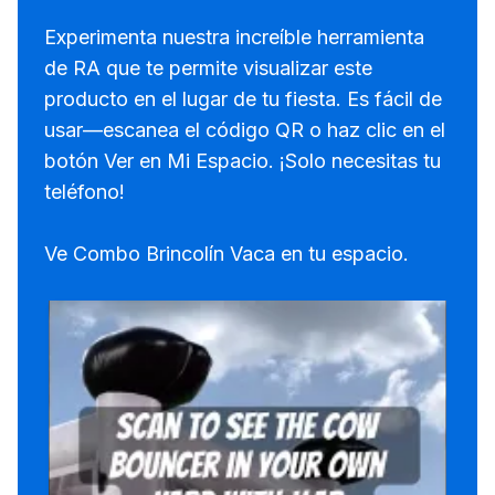
Experimenta nuestra increíble herramienta
de RA que te permite visualizar este
producto en el lugar de tu fiesta. Es fácil de
usar—escanea el código QR o haz clic en el
botón Ver en Mi Espacio. ¡Solo necesitas tu
teléfono!
Ve Combo Brincolín Vaca en tu espacio.