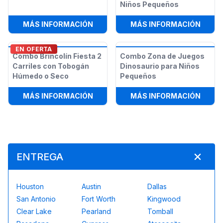
Niños Pequeños
:
BRINCOLÍN GRANJA PARA NIÑOS 
:
BRIN
MÁS INFORMACIÓN
MÁS INFORMACIÓN
EN OFERTA
Combo Brincolín Fiesta 2
Combo Zona de Juegos
Carriles con Tobogán
Dinosaurio para Niños
Húmedo o Seco
Pequeños
:
COMBO BRINCOLÍN FIESTA 2 CAR
:
COMB
MÁS INFORMACIÓN
MÁS INFORMACIÓN
ENTREGA
Houston
Austin
Dallas
San Antonio
Fort Worth
Kingwood
Clear Lake
Pearland
Tomball