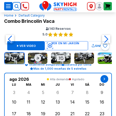
SkyHigh Logo
Home
Default Category
Combo Brincolín Vaca
143
Reservas
5.0
VER VIDEO
SHARE
Totalmente asegurado
Garantía por clima
Más de 1,000 reseñas de 5 estrellas
ago 2026
Alta demanda
Agotado
LU
MA
MI
JU
VI
SÁ
DO
3
4
5
6
7
8
9
lunes, agosto 3, 2026
martes, agosto 4, 2026
miércoles, agosto 5, 2026
jueves, agosto 6, 2026
viernes, agosto 7, 202
sábado, agost
doming
10
11
12
13
14
15
16
lunes, agosto 10, 2026
martes, agosto 11, 2026
miércoles, agosto 12, 2026
jueves, agosto 13, 2026
viernes, agosto 14, 2
sábado, agosto
doming
17
18
19
20
21
22
23