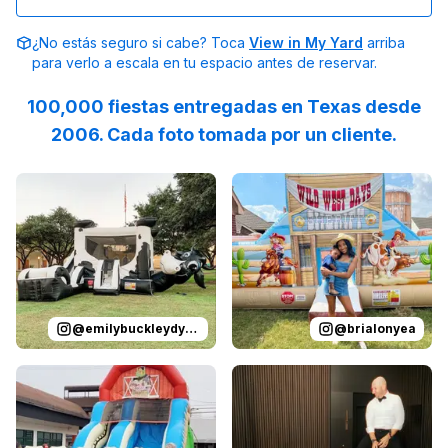
¿No estás seguro si cabe? Toca
View in My Yard
arriba
para verlo a escala en tu espacio antes de reservar.
100,000 fiestas entregadas en Texas desde
2006. Cada foto tomada por un cliente.
Reviewed on
Instagram
by
emilybuckleydykes
Reviewed on
Instagram
:
Leo’s Tex
by
b
@
emilybuckleydykes
@
brialonyea
Reviewed on
Instagram
by
ricevillagefarmersmarket
Reviewed on
Instagram
by
:
Sli
s