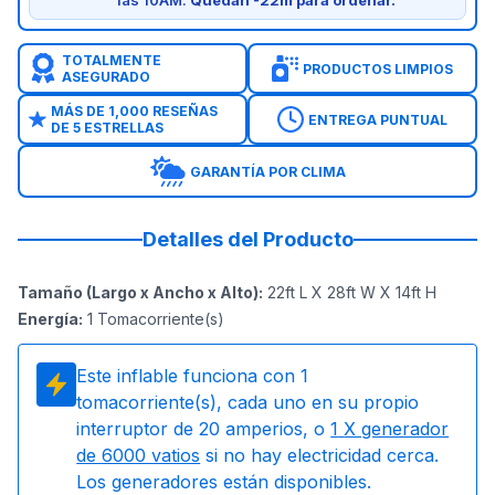
las 10AM.
Quedan -22m para ordenar.
TOTALMENTE
PRODUCTOS LIMPIOS
ASEGURADO
MÁS DE 1,000 RESEÑAS
ENTREGA PUNTUAL
DE 5 ESTRELLAS
GARANTÍA POR CLIMA
Detalles del Producto
Tamaño (Largo x Ancho x Alto)
:
22ft L X 28ft W X 14ft H
Energía
:
1
Tomacorriente(s)
Este inflable funciona con
1
tomacorriente(s), cada uno en su propio
interruptor de 20 amperios, o
1
X generador
de 6000 vatios
si no hay electricidad cerca.
Los generadores están disponibles.