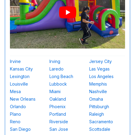
Irvine
Irving
Jersey City
Kansas City
Laredo
Las Vegas
Lexington
Long Beach
Los Angeles
Louisville
Lubbock
Memphis
Mesa
Miami
Nashville
New Orleans
Oakland
Omaha
Orlando
Phoenix
Pittsburgh
Plano
Portland
Raleigh
Reno
Riverside
Sacramento
San Diego
San Jose
Scottsdale