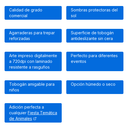
Calidad de grado
Sombras protectoras del
comercial
sol
Agarraderas para trepar
Superficie de tobogán
reforzadas
antideslizante sin cera
Arte impreso digitalmente
Perfecto para diferentes
a 720dpi con laminado
eventos
resistente a rasguños
Tobogán amigable para
Opción húmedo o seco
niños
Adición perfecta a
cualquier
Fiesta Temática
de Animales