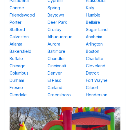
Pasadena
Cypress
Atascocita
Conroe
Spring
Katy
Friendswood
Baytown
Humble
Porter
Deer Park
Bellaire
Stafford
Crosby
Sugar Land
Galveston
Albuquerque
Anaheim
Atlanta
Aurora
Arlington
Bakersfield
Baltimore
Boston
Buffalo
Chandler
Charlotte
Chicago
Cincinnati
Cleveland
Columbus
Denver
Detroit
Durham
El Paso
Fort Wayne
Fresno
Garland
Gilbert
Glendale
Greensboro
Henderson