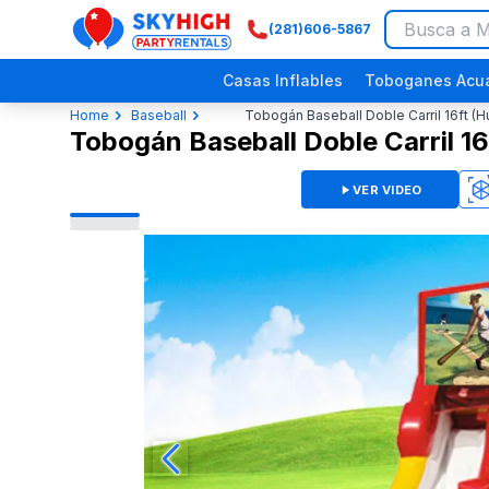
(281)606-5867
SkyHigh Logo
Casas Inflables
Toboganes Acuá
Home
Baseball
Tobogán Baseball Doble Carril 16ft 
Tobogán Baseball Doble Carril 1
VER VIDEO
360
3D
Festivales Religiosos
Eventos Comunitarios
Picnics Empresariales
Fiestas de Dinosaurios
Fiestas p