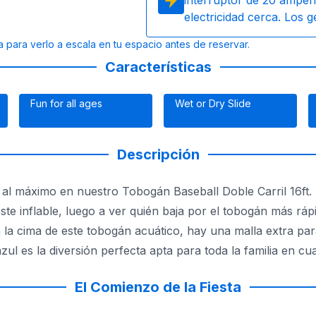
interruptor de 20 amperi
electricidad cerca. Los 
a para verlo a escala en tu espacio antes de reservar.
Características
Fun for all ages
Wet or Dry Slide
Descripción
ete al máximo en nuestro Tobogán Baseball Doble Carril 16f
este inflable, luego a ver quién baja por el tobogán más ráp
 la cima de este tobogán acuático, hay una malla extra par
 azul es la diversión perfecta apta para toda la familia en c
El Comienzo de la Fiesta