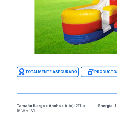
TOTALMENTE ASEGURADO
PRODUCTOS
Tamaño (Largo x Ancho x Alto)
:
21’L x
Energía
:
1
18’W x 16’H