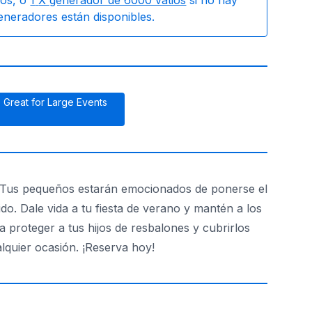
os, o
1
X generador de 6000 vatios
si no hay
generadores están disponibles.
Great for Large Events
t. Tus pequeños estarán emocionados de ponerse el
ido. Dale vida a tu fiesta de verano y mantén a los
a proteger a tus hijos de resbalones y cubrirlos
ualquier ocasión. ¡Reserva hoy!