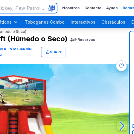
Nosotros
Contacto
Ayuda
Bodas
ticos
Toboganes Combo
Interactivos
Obstáculos
E
(Húmedo o Seco)
6ft (Húmedo o Seco)
9
Reservas
SHARE
ara Adultos
Fiestas de Halloween
Fiestas del Día del Trabajo