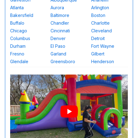
Atlanta
Aurora
Arlington
Bakersfield
Baltimore
Boston
Buffalo
Chandler
Charlotte
Chicago
Cincinnati
Cleveland
Columbus
Denver
Detroit
Durham
El Paso
Fort Wayne
Fresno
Garland
Gilbert
Glendale
Greensboro
Henderson