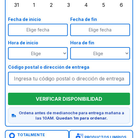
31
1
2
3
4
5
6
lunes, agosto 31, 2026
martes, septiembre 1, 2026
miércoles, septiembre 2, 2026
jueves, septiembre 3, 2026
viernes, septiembre 4
sábado, septi
doming
Fecha de inicio
Fecha de fin
Elige fecha
Elige fecha
Hora de inicio
Hora de fin
Código postal o dirección de entrega
VERIFICAR DISPONIBILIDAD
Ordena antes de medianoche para entrega mañana a
las 10AM.
Quedan 1m para ordenar.
TOTALMENTE
PRODUCTOS LIMPIOS