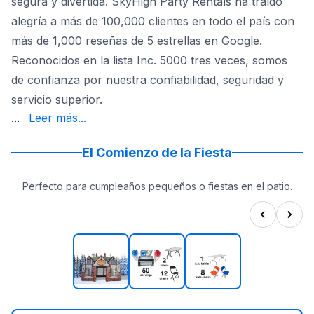
segura y divertida. SkyHigh Party Rentals ha traído
alegría a más de 100,000 clientes en todo el país con
más de 1,000 reseñas de 5 estrellas en Google.
Reconocidos en la lista Inc. 5000 tres veces, somos
de confianza por nuestra confiabilidad, seguridad y
servicio superior.
brincolín se desinfecta antes y después de la renta, y n
...
Leer más...
El Comienzo de la Fiesta
Perfecto para cumpleaños pequeños o fiestas en el patio.