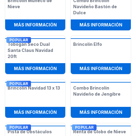
Brincolín Muñeco de
Combo Brincolín
Nieve
Navideño Bastón de
Dulce
:
BRINCOLÍN MUÑECO DE NIEVE
:
COMB
MÁS INFORMACIÓN
MÁS INFORMACIÓN
POPULAR
Tobogán Seco Dual
Brincolín Elfo
Santa Claus Navidad
20ft
:
TOBOGÁN SECO DUAL SANTA CLAU
:
BRIN
MÁS INFORMACIÓN
MÁS INFORMACIÓN
POPULAR
Brincolín Navidad 13 x 13
Combo Brincolín
Navideño de Jengibre
:
BRINCOLÍN NAVIDAD 13 X 13
:
COMB
MÁS INFORMACIÓN
MÁS INFORMACIÓN
POPULAR
POPULAR
Pista de Obstáculos
Renta de Globo de Nieve