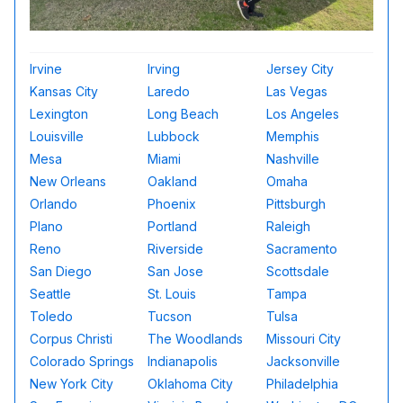
Irvine
Irving
Jersey City
Kansas City
Laredo
Las Vegas
Lexington
Long Beach
Los Angeles
Louisville
Lubbock
Memphis
Mesa
Miami
Nashville
New Orleans
Oakland
Omaha
Orlando
Phoenix
Pittsburgh
Plano
Portland
Raleigh
Reno
Riverside
Sacramento
San Diego
San Jose
Scottsdale
Seattle
St. Louis
Tampa
Toledo
Tucson
Tulsa
Corpus Christi
The Woodlands
Missouri City
Colorado Springs
Indianapolis
Jacksonville
New York City
Oklahoma City
Philadelphia