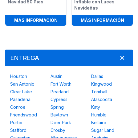
Navidad 50 Pies
Inflable con Luces
Navideñas
:
PISTA DE OBSTÁCULOS NAVIDAD 50
:
RENT
MÁS INFORMACIÓN
MÁS INFORMACIÓN
ENTREGA
Houston
Austin
Dallas
San Antonio
Fort Worth
Kingwood
Clear Lake
Pearland
Tomball
Pasadena
Cypress
Atascocita
Conroe
Spring
Katy
Friendswood
Baytown
Humble
Porter
Deer Park
Bellaire
Stafford
Crosby
Sugar Land
Galveston
Albuquerque
Anaheim