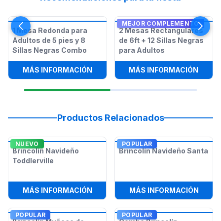
MEJOR COMPLEMENTO
1 Mesa Redonda para
2 Mesas Rectangulares
Adultos de 5 pies y 8
de 6ft + 12 Sillas Negras
Sillas Negras Combo
para Adultos
:
1 MESA REDONDA PARA ADULTOS D
:
2 ME
MÁS INFORMACIÓN
MÁS INFORMACIÓN
Productos Relacionados
NUEVO
POPULAR
Brincolín Navideño
Brincolín Navideño Santa
Toddlerville
:
BRINCOLÍN NAVIDEÑO TODDLERVIL
:
BRIN
MÁS INFORMACIÓN
MÁS INFORMACIÓN
POPULAR
POPULAR