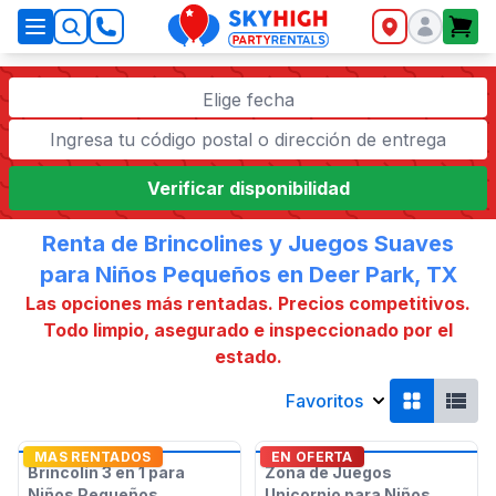
SkyHigh Logo
Elige fecha
Verificar disponibilidad
Renta de Brincolines y Juegos Suaves
para Niños Pequeños en Deer Park, TX
Las opciones más rentadas. Precios competitivos.
Todo limpio, asegurado e inspeccionado por el
estado.
Favoritos
MAS RENTADOS
EN OFERTA
Brincolín 3 en 1 para
Zona de Juegos
Niños Pequeños
Unicornio para Niños