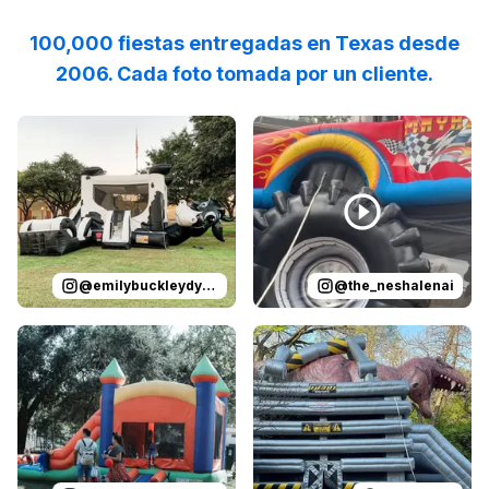
100,000 fiestas entregadas en Texas desde
2006. Cada foto tomada por un cliente.
Reviewed on
Instagram
by
emilybuckleydykes
Reviewed on
Instagram
:
Leo’s Tex
by
t
@
emilybuckleydykes
@
the_neshalenai
Reviewed on
Instagram
by
sunsetheightscivicclub
Reviewed on
GoogleReview
:
:jack