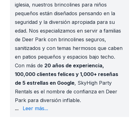
iglesia, nuestros brincolines para niños
pequeños están diseñados pensando en la
seguridad y la diversión apropiada para su
edad. Nos especializamos en servir a familias
de Deer Park con brincolines seguros,
sanitizados y con temas hermosos que caben
en patios pequeños y espacios bajo techo.
Con más de
20 años de experiencia,
100,000 clientes felices y 1,000+ reseñas
de 5 estrellas en Google
, SkyHigh Party
Rentals es el nombre de confianza en Deer
Park para diversión inflable.
tu puerta. Comienza a explorar ahora:
Brincolines 
...
Leer más...
Por Qué Elegir Brincolines para Niños Pequeños en
Planificar un cumpleaños para niños pequeños requie
Espacios Compactos
: Perfectos para patios pequeñ
Diseño Apropiado para la Edad
: Paredes bajas, to