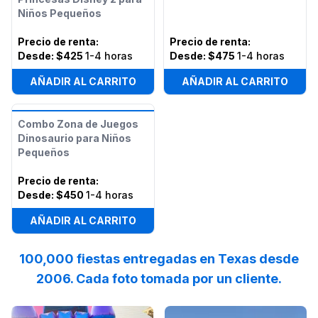
Niños Pequeños
Precio de renta
:
Precio de renta
:
Desde:
$425
1-4 horas
Desde:
$475
1-4 horas
AÑADIR AL CARRITO
AÑADIR AL CARRITO
Combo Zona de Juegos
Dinosaurio para Niños
Pequeños
Precio de renta
:
Desde:
$450
1-4 horas
AÑADIR AL CARRITO
100,000 fiestas entregadas en Texas desde
2006. Cada foto tomada por un cliente.
Reviewed on
Instagram
by
roselynweaver
Reviewed on
Facebook
:
It’s not a ki
by
I