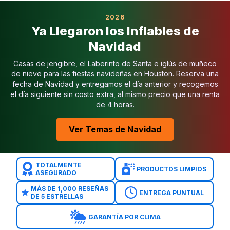
Temas Populares
: Personajes que los niños conoce
2026
Instalación Fácil
: Entregado, sanitizado y anclado 
Ya Llegaron los Inflables de
Tiny Yard Series
: El
Castillo Rosa y Púrpura
, [Funh
Navidad
Favoritos de Personajes
: A los pequeños les encan
Opciones Únicas
: Destacados como el
Brincolín Di
Casas de jengibre, el Laberinto de Santa e iglús de muñeco
Castillos Clásicos
: El
Castillo Rosa
,
Castillo Rojo
y
de nieve para las fiestas navideñas en Houston. Reserva una
Enfría las cosas con
toboganes acuáticos en Deer P
fecha de Navidad y entregamos el día anterior y recogemos
el día siguiente sin costo extra, al mismo precio que una renta
Dale variedad a grupos de edades mixtas con
combo
de 4 horas.
Agrega energía para adolescentes con
brincolines i
Desafía a los niños mayores con
cursos de obstácu
Ver Temas de Navidad
Crea sombra y asientos para familias con
renta de 
TOTALMENTE
PRODUCTOS LIMPIOS
ASEGURADO
MÁS DE 1,000 RESEÑAS
ENTREGA PUNTUAL
DE 5 ESTRELLAS
GARANTÍA POR CLIMA