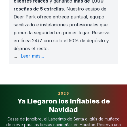
clientes felices
y ganando
más de 1,000
reseñas de 5 estrellas
. Nuestro equipo de
Deer Park ofrece entrega puntual, equipo
sanitizado e instalaciones profesionales que
ponen la seguridad en primer lugar. Reserva
en línea 24/7 con solo el 50% de depósito y
déjanos el resto.
catálogo completo aquí:
Cursos de obstáculos Deer
...
Leer más...
¿Por Qué Elegir un Curso de Obstáculos en Deer Pa
Los brincolines son divertidos, pero los cursos de o
Perfectos para Grupos Grandes
: Las pistas de dob
Diversión de Alta Energía
: A los niños les encanta 
Bienvenidos Todas las Edades
: Ofrecemos zonas d
2026
Opciones Flexibles
: Muchos modelos se pueden usar
Ya Llegaron los Inflables de
Carreras Temáticas
: El
Obstáculo Spider-Man de 
Navidad
Zonas de Juego para Niños Pequeños
: El
Zona de
Grandes Desafíos
: Hazlo grande con el
Curso Rugg
Casas de jengibre, el Laberinto de Santa e iglús de muñeco
Éxitos de Temporada
: El
Laberinto Casa Embrujad
de nieve para las fiestas navideñas en Houston. Reserva una