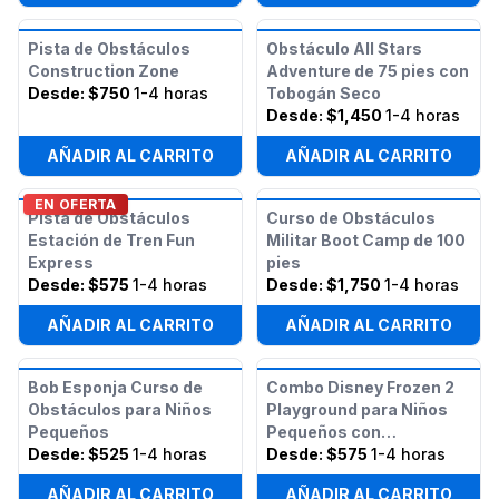
Pista de Obstáculos
Obstáculo All Stars
Construction Zone
Adventure de 75 pies con
Desde:
$750
1-4 horas
Tobogán Seco
Desde:
$1,450
1-4 horas
AÑADIR AL CARRITO
AÑADIR AL CARRITO
EN OFERTA
Pista de Obstáculos
Curso de Obstáculos
Estación de Tren Fun
Militar Boot Camp de 100
Express
pies
Desde:
$575
1-4 horas
Desde:
$1,750
1-4 horas
AÑADIR AL CARRITO
AÑADIR AL CARRITO
Bob Esponja Curso de
Combo Disney Frozen 2
Obstáculos para Niños
Playground para Niños
Pequeños
Pequeños con
Desde:
$525
1-4 horas
Obstáculos
Desde:
$575
1-4 horas
AÑADIR AL CARRITO
AÑADIR AL CARRITO