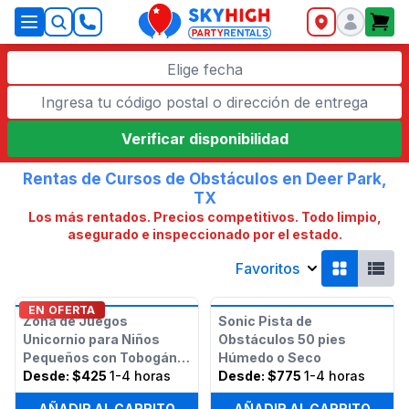
SkyHigh Logo
Elige fecha
Verificar disponibilidad
Rentas de Cursos de Obstáculos en Deer Park,
TX
Los más rentados. Precios competitivos. Todo limpio,
asegurado e inspeccionado por el estado.
Favoritos
EN OFERTA
Zona de Juegos
Sonic Pista de
Unicornio para Niños
Obstáculos 50 pies
Pequeños con Tobogán
Húmedo o Seco
(Seco o Húmedo)
Desde:
$425
1-4 horas
Desde:
$775
1-4 horas
AÑADIR AL CARRITO
AÑADIR AL CARRITO