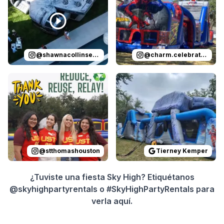
@
shawnacollinsevents
@
charm.celebrations
Reviewed on
Instagram
by
stthomashouston
Reviewed on
GoogleReview
:
Thank you 
@
stthomashouston
Tierney Kemper
¿Tuviste una fiesta Sky High? Etiquétanos
@skyhighpartyrentals o #SkyHighPartyRentals para
verla aquí.