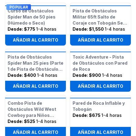
POPULAR
Curso de Obstáculos
Pista de Obstáculos
Spider Man de 50 pies
Militar 65ft Salto de
(Húmedo o Seco)
Coraje con Tobogán Seco
Desde:
$775
1-4 horas
Doble
Desde:
$1,550
1-4 horas
AÑADIR AL CARRITO
AÑADIR AL CARRITO
Pista de Obstáculos
Toxic Adventure - Pista
Spider Man 25 pies (Parte
de Obstáculos con Pared
1 de Pista de Obstáculos
de Roca
Spider Man 50 pies)
Desde:
$400
1-4 horas
Desde:
$900
1-4 horas
AÑADIR AL CARRITO
AÑADIR AL CARRITO
Combo Pista de
Pared de Roca Inflable y
Obstáculos Wild West
Tobogán
Cowboy para Niños
Desde:
$675
1-4 horas
Pequeños
Desde:
$525
1-4 horas
AÑADIR AL CARRITO
AÑADIR AL CARRITO