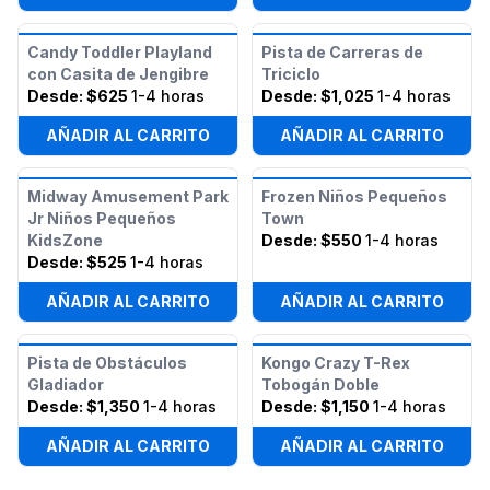
Candy Toddler Playland
Pista de Carreras de
con Casita de Jengibre
Triciclo
Desde:
$625
1-4 horas
Desde:
$1,025
1-4 horas
AÑADIR AL CARRITO
AÑADIR AL CARRITO
Midway Amusement Park
Frozen Niños Pequeños
Jr Niños Pequeños
Town
KidsZone
Desde:
$550
1-4 horas
Desde:
$525
1-4 horas
AÑADIR AL CARRITO
AÑADIR AL CARRITO
Pista de Obstáculos
Kongo Crazy T-Rex
Gladiador
Tobogán Doble
Desde:
$1,350
1-4 horas
Desde:
$1,150
1-4 horas
AÑADIR AL CARRITO
AÑADIR AL CARRITO