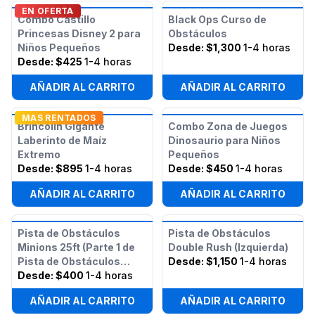
EN OFERTA
Combo Castillo
Black Ops Curso de
Princesas Disney 2 para
Obstáculos
Niños Pequeños
Desde:
$1,300
1-4 horas
Desde:
$425
1-4 horas
AÑADIR AL CARRITO
AÑADIR AL CARRITO
MAS RENTADOS
Brincolín Gigante
Combo Zona de Juegos
Laberinto de Maíz
Dinosaurio para Niños
Extremo
Pequeños
Desde:
$895
1-4 horas
Desde:
$450
1-4 horas
AÑADIR AL CARRITO
AÑADIR AL CARRITO
Pista de Obstáculos
Pista de Obstáculos
Minions 25ft (Parte 1 de
Double Rush (Izquierda)
Pista de Obstáculos
Desde:
$1,150
1-4 horas
Minions 50ft)
Desde:
$400
1-4 horas
AÑADIR AL CARRITO
AÑADIR AL CARRITO