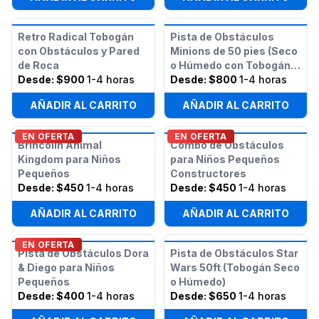
Retro Radical Tobogán
Pista de Obstáculos
con Obstáculos y Pared
Minions de 50 pies (Seco
de Roca
o Húmedo con Tobogán
Desde:
$900
1-4 horas
Acuático)
Desde:
$800
1-4 horas
AÑADIR AL CARRITO
AÑADIR AL CARRITO
EN OFERTA
EN OFERTA
Brincolín Animal
Combo de Obstáculos
Kingdom para Niños
para Niños Pequeños
Pequeños
Constructores
Desde:
$450
1-4 horas
Desde:
$450
1-4 horas
AÑADIR AL CARRITO
AÑADIR AL CARRITO
EN OFERTA
Pista de Obstáculos Dora
Pista de Obstáculos Star
& Diego para Niños
Wars 50ft (Tobogán Seco
Pequeños
o Húmedo)
Desde:
$400
1-4 horas
Desde:
$650
1-4 horas