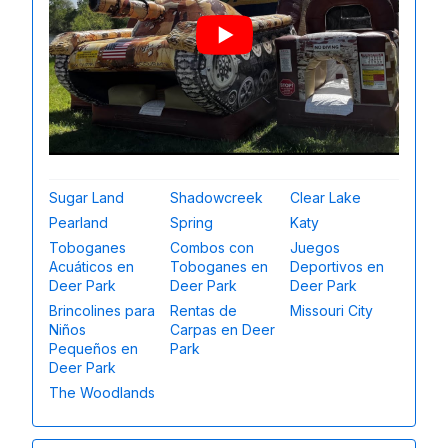
Sugar Land
Shadowcreek
Clear Lake
Pearland
Spring
Katy
Toboganes
Combos con
Juegos
Acuáticos en
Toboganes en
Deportivos en
Deer Park
Deer Park
Deer Park
Brincolines para
Rentas de
Missouri City
Niños
Carpas en Deer
Pequeños en
Park
Deer Park
The Woodlands