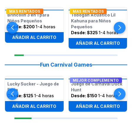
MAS RENTADOS
MAS RENTADOS
Brincolín 3 en 1 para
Tobogán Acuático Lil
Niños Pequeños
Kahuna para Niños
Desde:
$200
1-4 horas
Pequeños
Desde:
$325
1-4 horas
AÑADIR AL CARRITO
AÑADIR AL CARRITO
Fun Carnival Games
MEJOR COMPLEMENTO
Lucky Sucker - Juego de
Juego de Carnaval Duck
Feria
Hunt
Desde:
$125
1-4 horas
Desde:
$150
1-4 horas
AÑADIR AL CARRITO
AÑADIR AL CARRITO