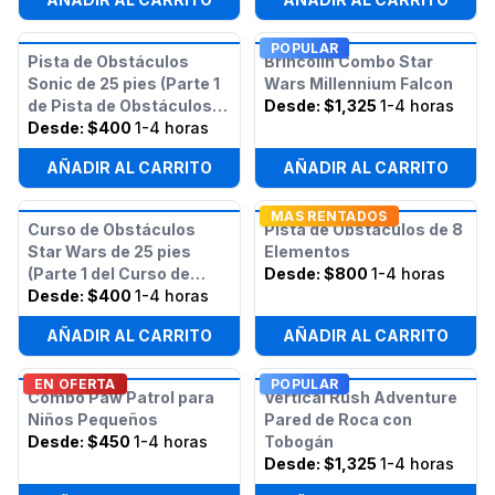
POPULAR
Pista de Obstáculos
Brincolín Combo Star
Sonic de 25 pies (Parte 1
Wars Millennium Falcon
de Pista de Obstáculos
Desde:
$1,325
1-4 horas
Sonic de 50 pies)
Desde:
$400
1-4 horas
AÑADIR AL CARRITO
AÑADIR AL CARRITO
MAS RENTADOS
Curso de Obstáculos
Pista de Obstáculos de 8
Star Wars de 25 pies
Elementos
(Parte 1 del Curso de
Desde:
$800
1-4 horas
Obstáculos Star Wars de
Desde:
$400
1-4 horas
50 pies)
AÑADIR AL CARRITO
AÑADIR AL CARRITO
EN OFERTA
POPULAR
Combo Paw Patrol para
Vertical Rush Adventure
Niños Pequeños
Pared de Roca con
Desde:
$450
1-4 horas
Tobogán
Desde:
$1,325
1-4 horas