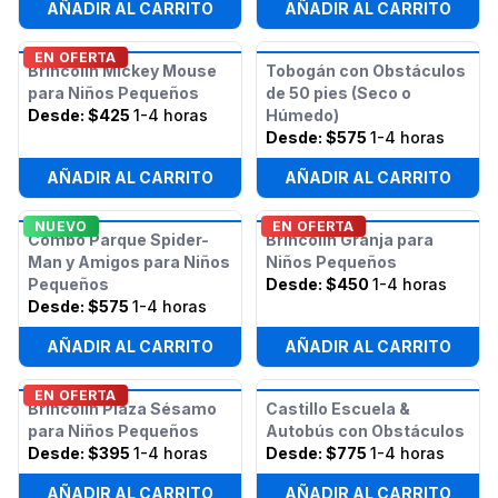
AÑADIR AL CARRITO
AÑADIR AL CARRITO
EN OFERTA
Brincolín Mickey Mouse
Tobogán con Obstáculos
para Niños Pequeños
de 50 pies (Seco o
Desde:
$425
1-4 horas
Húmedo)
Desde:
$575
1-4 horas
AÑADIR AL CARRITO
AÑADIR AL CARRITO
NUEVO
EN OFERTA
Combo Parque Spider-
Brincolín Granja para
Man y Amigos para Niños
Niños Pequeños
Pequeños
Desde:
$450
1-4 horas
Desde:
$575
1-4 horas
AÑADIR AL CARRITO
AÑADIR AL CARRITO
EN OFERTA
Brincolín Plaza Sésamo
Castillo Escuela &
para Niños Pequeños
Autobús con Obstáculos
Desde:
$395
1-4 horas
Desde:
$775
1-4 horas
AÑADIR AL CARRITO
AÑADIR AL CARRITO