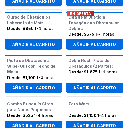
AÑADIR AL CARRITO
AÑADIR AL CARRITO
EN OFERTA
Curso de Obstáculos
Liga de la Justicia
Laberinto de Maíz
Tobogán con Obstáculos
Desde:
$850
1-4 horas
Dobles
Desde:
$575
1-4 horas
AÑADIR AL CARRITO
AÑADIR AL CARRITO
Pista de Obstáculos
Doble Rush Pista de
Wipe-Out con Techo de
Obstáculos (2 Partes)
Malla
Desde:
$1,875
1-4 horas
Desde:
$1,100
1-4 horas
AÑADIR AL CARRITO
AÑADIR AL CARRITO
Combo Brincolín Circo
Zorb Wars
para Niños Pequeños
Desde:
$525
1-4 horas
Desde:
$1,150
1-4 horas
AÑADIR AL CARRITO
AÑADIR AL CARRITO