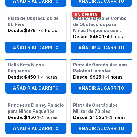
AÑADIR AL CARRITO
AÑADIR AL CARRITO
EN OFERTA
Pista de Obstáculos de
Mickey Playzone Combo
60 Pies
de Obstáculos para
Desde:
$975
1-4 horas
Niños Pequeños con
Tobogán (Húmedo/Seco)
Desde:
$450
1-4 horas
AÑADIR AL CARRITO
AÑADIR AL CARRITO
Hello Kitty Niños
Pista de Obstáculos con
Pequeños
Pelotas Hamster
Desde:
$450
1-4 horas
Desde:
$925
1-4 horas
AÑADIR AL CARRITO
AÑADIR AL CARRITO
Princesas Disney Palacio
Pista de Obstáculos
para Niños Pequeños
Militar de 70 pies
Desde:
$450
1-4 horas
Desde:
$1,325
1-4 horas
AÑADIR AL CARRITO
AÑADIR AL CARRITO