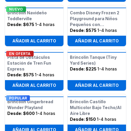
NUEVO
Brincolín Navideño
Combo Disney Frozen 2
Toddlerville
Playground para Niños
Desde:
$675
1-4 horas
Pequeños con
Obstáculos
Desde:
$575
1-4 horas
AÑADIR AL CARRITO
AÑADIR AL CARRITO
EN OFERTA
Pista de Obstáculos
Brincolín Tanque (Tiny
Estación de Tren Fun
Yard Series)
Express
Desde:
$225
1-4 horas
Desde:
$575
1-4 horas
AÑADIR AL CARRITO
AÑADIR AL CARRITO
POPULAR
Brincolín Gingerbread
Brincolín Castillo
Wonder Playland
Multicolor Bajo Techo/Al
Desde:
$600
1-4 horas
Aire Libre
Desde:
$150
1-4 horas
AÑADIR AL CARRITO
AÑADIR AL CARRITO