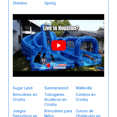
Sheldon
Spring
Sugar Land
Summerwood
Wallisville
Brincolines en
Toboganes
Combos en
Crosby
Acuáticos en
Crosby
Crosby
Juegos
Brincolines para
Cursos de
Deportivos en
Niños
Obstáculos en