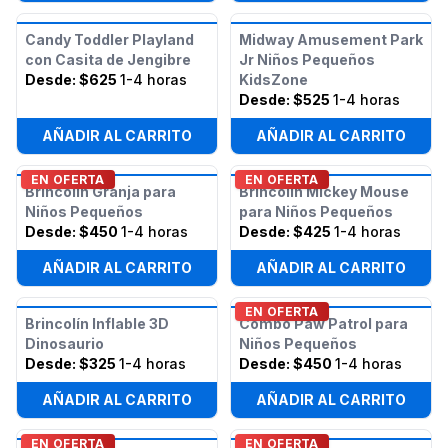
Candy Toddler Playland
Midway Amusement Park
con Casita de Jengibre
Jr Niños Pequeños
Desde:
$625
1-4 horas
KidsZone
Desde:
$525
1-4 horas
AÑADIR AL CARRITO
AÑADIR AL CARRITO
EN OFERTA
EN OFERTA
Brincolín Granja para
Brincolín Mickey Mouse
Niños Pequeños
para Niños Pequeños
Desde:
$450
1-4 horas
Desde:
$425
1-4 horas
AÑADIR AL CARRITO
AÑADIR AL CARRITO
EN OFERTA
Brincolín Inflable 3D
Combo Paw Patrol para
Dinosaurio
Niños Pequeños
Desde:
$325
1-4 horas
Desde:
$450
1-4 horas
AÑADIR AL CARRITO
AÑADIR AL CARRITO
EN OFERTA
EN OFERTA