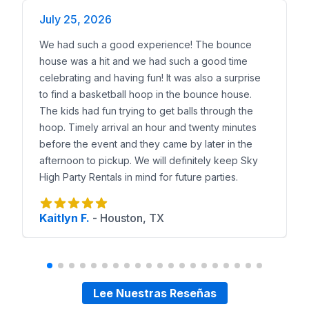
Reservas en línea 24/7 con solo el 50% de depósit
Brincolines en Crosby
July 25, 2026
Toboganes Acuáticos en Crosby
We had such a good experience! The bounce
Combos de Brincolines en Crosby
house was a hit and we had such a good time
Cursos de Obstáculos en Crosby
celebrating and having fun! It was also a surprise
Juegos Interactivos en Crosby
to find a basketball hoop in the bounce house.
Rentas de Carpas en Crosby
The kids had fun trying to get balls through the
Servicios de DJ en Crosby
Áreas cercanas que tamb
hoop. Timely arrival an hour and twenty minutes
before the event and they came by later in the
afternoon to pickup. We will definitely keep Sky
High Party Rentals in mind for future parties.
Kaitlyn F.
-
Houston, TX
Lee Nuestras Reseñas