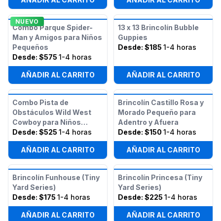
NUEVO
Combo Parque Spider-
13 x 13 Brincolín Bubble
Man y Amigos para Niños
Guppies
Pequeños
Desde:
$185
1-4 horas
Desde:
$575
1-4 horas
AÑADIR AL CARRITO
AÑADIR AL CARRITO
Combo Pista de
Brincolín Castillo Rosa y
Obstáculos Wild West
Morado Pequeño para
Cowboy para Niños
Adentro y Afuera
Pequeños
Desde:
$525
1-4 horas
Desde:
$150
1-4 horas
AÑADIR AL CARRITO
AÑADIR AL CARRITO
Brincolín Funhouse (Tiny
Brincolín Princesa (Tiny
Yard Series)
Yard Series)
Desde:
$175
1-4 horas
Desde:
$225
1-4 horas
AÑADIR AL CARRITO
AÑADIR AL CARRITO