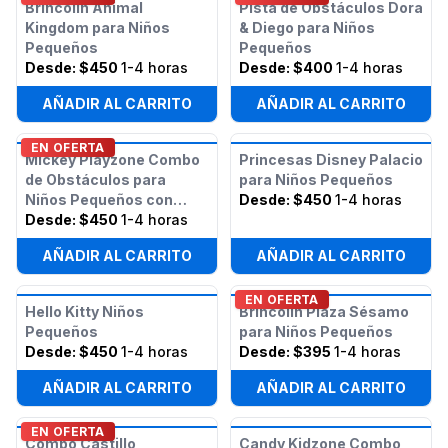
Brincolín Animal
Pista de Obstáculos Dora
Kingdom para Niños
& Diego para Niños
Pequeños
Pequeños
Desde:
$450
1-4 horas
Desde:
$400
1-4 horas
AÑADIR AL CARRITO
AÑADIR AL CARRITO
EN OFERTA
Mickey Playzone Combo
Princesas Disney Palacio
de Obstáculos para
para Niños Pequeños
Niños Pequeños con
Desde:
$450
1-4 horas
Tobogán (Húmedo/Seco)
Desde:
$450
1-4 horas
AÑADIR AL CARRITO
AÑADIR AL CARRITO
EN OFERTA
Hello Kitty Niños
Brincolín Plaza Sésamo
Pequeños
para Niños Pequeños
Desde:
$450
1-4 horas
Desde:
$395
1-4 horas
AÑADIR AL CARRITO
AÑADIR AL CARRITO
EN OFERTA
Combo Castillo
Candy Kidzone Combo