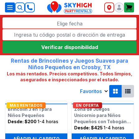
SkyHigh Logo
Elige fecha
Verificar disponibilidad
Rentas de Brincolines y Juegos Suaves para
Niños Pequeños en Crosby, TX
Los más rentados. Precios competitivos. Todos limpios,
asegurados e inspeccionados por el estado.
Favoritos
MAS RENTADOS
EN OFERTA
Brincolín 3 en 1 para
Zona de Juegos
Niños Pequeños
Unicornio para Niños
Desde:
$200
1-4 horas
Pequeños con Tobogán
(Seco o Húmedo)
Desde:
$425
1-4 horas
AÑADIR AL CARRITO
AÑADIR AL CARRITO