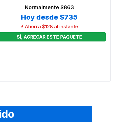
Normalmente
$863
Hoy desde
$735
⚡ Ahorra $128 al instante
SÍ, AGREGAR ESTE PAQUETE
 4
3en1
Obst
Preci
From
Ver o
ido