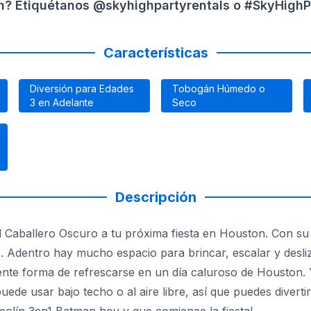
gh? Etiquétanos @skyhighpartyrentals o #SkyHighPa
Características
Diversión para Edades
Tobogán Húmedo o
3 en Adelante
Seco
Descripción
 al Caballero Oscuro a tu próxima fiesta en Houston. Con 
. Adentro hay mucho espacio para brincar, escalar y desliz
lente forma de refrescarse en un día caluroso de Houston. 
uede usar bajo techo o al aire libre, así que puedes diverti