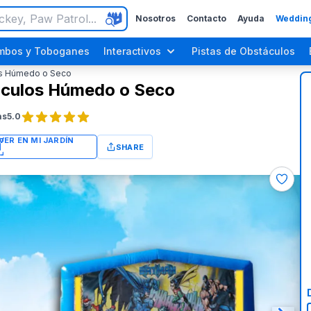
Nosotros
Contacto
Ayuda
Wedding
mbos y Toboganes
Interactivos
Pistas de Obstáculos
os Húmedo o Seco
áculos Húmedo o Seco
as
5.0
SHARE
Fiestas para Adultos
Fiestas del Día del Trabajo