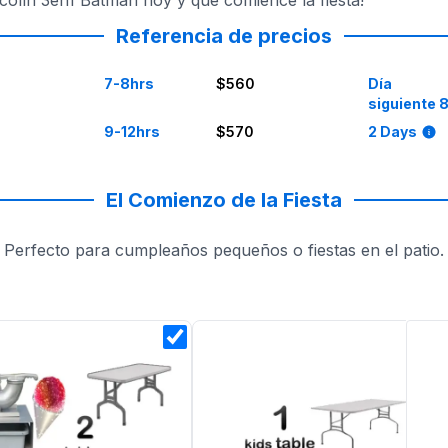
colín 3en1 Batman hoy y que comience la fiesta!
Referencia de precios
7-8hrs
$560
Día
siguiente 
9-12hrs
$570
2 Days
El Comienzo de la Fiesta
Perfecto para cumpleaños pequeños o fiestas en el patio.