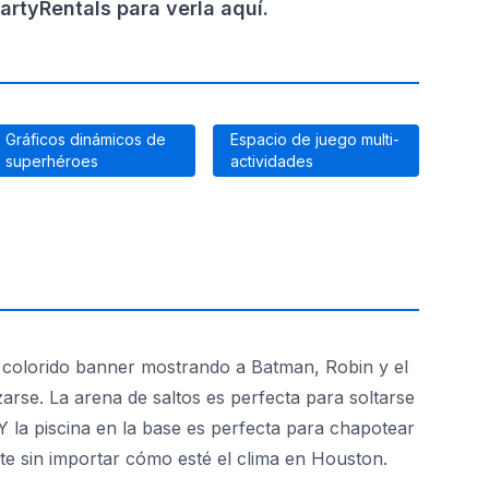
rtyRentals para verla aquí.
Gráficos dinámicos de
Espacio de juego multi-
superhéroes
actividades
su colorido banner mostrando a Batman, Robin y el
arse. La arena de saltos es perfecta para soltarse
Y la piscina en la base es perfecta para chapotear
rte sin importar cómo esté el clima en Houston.