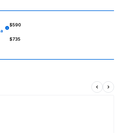
$590
8a
$735