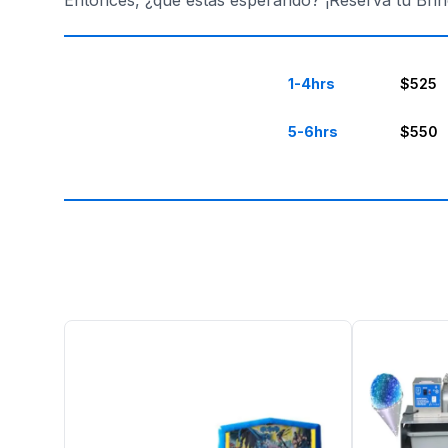
Entonces, ¿qué estás esperando? ¡Reserva tu Brin
1-4hrs
$525
5-6hrs
$550