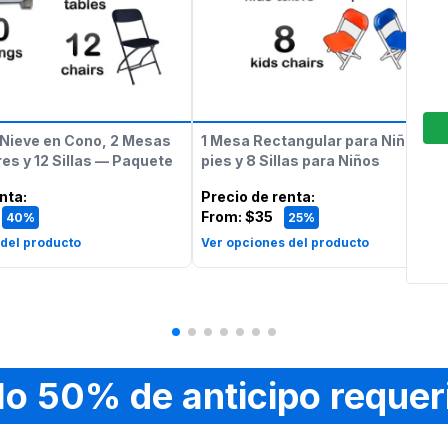
Nieve en Cono, 2 Mesas
1 Mesa Rectangular para Niños de
es y 12 Sillas — Paquete
pies y 8 Sillas para Niños
enta
:
Precio de renta
:
From:
$35
40%
25%
 del producto
Ver opciones del producto
lo 50% de anticipo requer