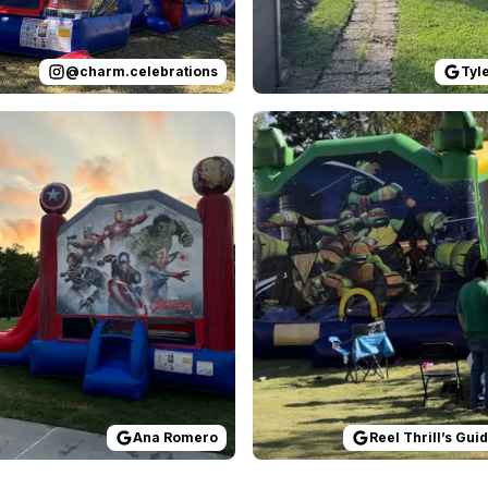
@
charm.celebrations
Tyl
 on
ing was done exactly as they said it would be. Great servi
GoogleReviews
by
Ana Romero
Reviewed on
:
All was easy and quick.
GoogleReview
Ana Romero
Reel Thrill’s Gui