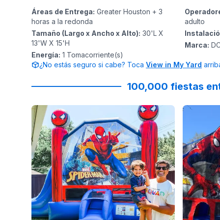
Áreas de Entrega
:
Greater Houston + 3
Operador
horas a la redonda
adulto
Tamaño (Largo x Ancho x Alto)
:
30'L X
Instalaci
13'W X 15'H
Marca
:
D
Energía
:
1
Tomacorriente(s)
¿No estás seguro si cabe? Toca
View in My Yard
arrib
100,000 fiestas en
Reviewed on
Instagram
by
jenndesouza
:
Reviewed
Oscar swi