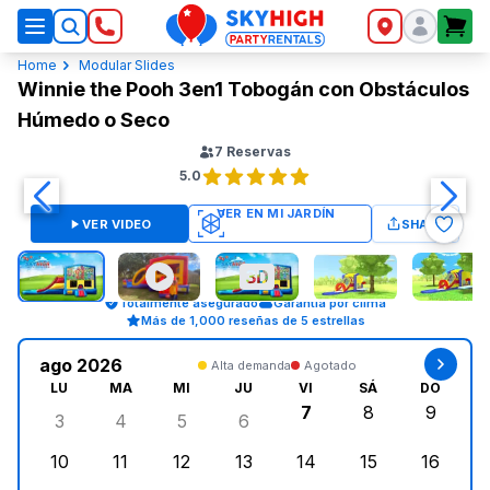
SkyHigh Logo
Home
Modular Slides
Winnie the Pooh 3en1 Tobogán con Obstáculos
Húmedo o Seco
7
Reservas
5.0
VER VIDEO
SHARE
Totalmente asegurado
Garantía por clima
Más de 1,000 reseñas de 5 estrellas
ago 2026
Alta demanda
Agotado
LU
MA
MI
JU
VI
SÁ
DO
7
8
9
3
4
5
6
lunes, agosto 3, 2026
martes, agosto 4, 2026
miércoles, agosto 5, 2026
jueves, agosto 6, 2026
viernes, agosto 7, 2
sábado, agost
doming
10
11
12
13
14
15
16
lunes, agosto 10, 2026
martes, agosto 11, 2026
miércoles, agosto 12, 2026
jueves, agosto 13, 2026
viernes, agosto 14, 2
sábado, agosto
doming