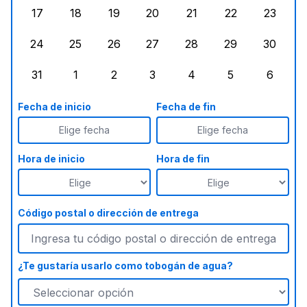
17
18
19
20
21
22
23
lunes, agosto 17, 2026
martes, agosto 18, 2026
miércoles, agosto 19, 2026
jueves, agosto 20, 2026
viernes, agosto 21, 20
sábado, agost
doming
24
25
26
27
28
29
30
lunes, agosto 24, 2026
martes, agosto 25, 2026
miércoles, agosto 26, 2026
jueves, agosto 27, 2026
viernes, agosto 28, 2
sábado, agost
doming
31
1
2
3
4
5
6
lunes, agosto 31, 2026
martes, septiembre 1, 2026
miércoles, septiembre 2, 2026
jueves, septiembre 3, 2026
viernes, septiembre 4
sábado, septi
doming
Fecha de inicio
Fecha de fin
Elige fecha
Elige fecha
Hora de inicio
Hora de fin
Código postal o dirección de entrega
¿Te gustaría usarlo como tobogán de agua?