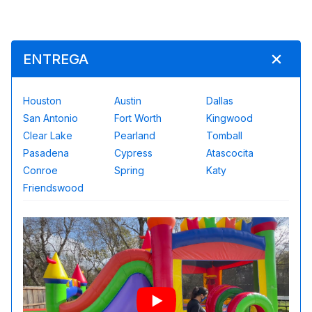
ENTREGA
Houston
Austin
Dallas
San Antonio
Fort Worth
Kingwood
Clear Lake
Pearland
Tomball
Pasadena
Cypress
Atascocita
Conroe
Spring
Katy
Friendswood