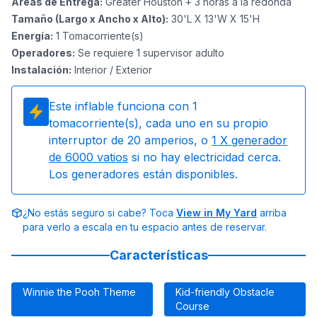
Áreas de Entrega
:
Greater Houston + 3 horas a la redonda
Tamaño (Largo x Ancho x Alto)
:
30'L X 13'W X 15'H
Energía
:
1
Tomacorriente(s)
Operadores
:
Se requiere 1 supervisor adulto
Instalación
:
Interior / Exterior
Este inflable funciona con
1
tomacorriente(s), cada uno en su propio
interruptor de 20 amperios, o
1
X generador
de 6000 vatios
si no hay electricidad cerca.
Los generadores están disponibles.
¿No estás seguro si cabe? Toca
View in My Yard
arriba
para verlo a escala en tu espacio antes de reservar.
Características
Winnie the Pooh Theme
Kid-friendly Obstacle
Course