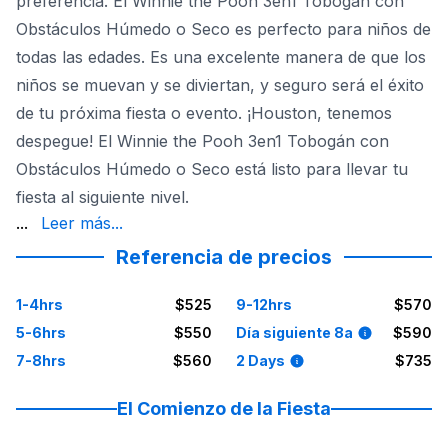
preferencia. El Winnie the Pooh 3en1 Tobogán con
Obstáculos Húmedo o Seco es perfecto para niños de
todas las edades. Es una excelente manera de que los
niños se muevan y se diviertan, y seguro será el éxito
de tu próxima fiesta o evento. ¡Houston, tenemos
despegue! El Winnie the Pooh 3en1 Tobogán con
Obstáculos Húmedo o Seco está listo para llevar tu
fiesta al siguiente nivel.
emocionantes, este brincolín seguro será un éxito con ni
...
Leer más...
Referencia de precios
1-4hrs
$525
9-12hrs
$570
5-6hrs
$550
Día siguiente 8a
$590
7-8hrs
$560
2 Days
$735
El Comienzo de la Fiesta