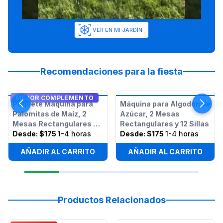
VER EN MI JARDÍN
Recomendaciones para la fiesta
MEJOR COMPLEMENTO
Paquete Máquina para
Máquina para Algodón de
Palomitas de Maíz, 2
Azúcar, 2 Mesas
Mesas Rectangulares y
Rectangulares y 12 Sillas
12 Sillas
Desde:
$175
1-4 horas
Desde:
$175
1-4 horas
AÑADIR AL CARRITO
AÑADIR AL CARRITO
Productos Relacionados