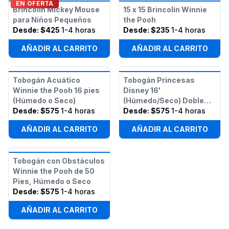
EN OFERTA
Brincolín Mickey Mouse
15 x 15 Brincolín Winnie
para Niños Pequeños
the Pooh
Desde:
$425
1-4 horas
Desde:
$235
1-4 horas
AÑADIR AL CARRITO
AÑADIR AL CARRITO
Tobogán Acuático
Tobogán Princesas
Winnie the Pooh 16 pies
Disney 16'
(Húmedo o Seco)
(Húmedo/Seco) Doble
Desde:
$575
1-4 horas
Carril
Desde:
$575
1-4 horas
AÑADIR AL CARRITO
AÑADIR AL CARRITO
Tobogán con Obstáculos
Winnie the Pooh de 50
Pies, Húmedo o Seco
Desde:
$575
1-4 horas
AÑADIR AL CARRITO