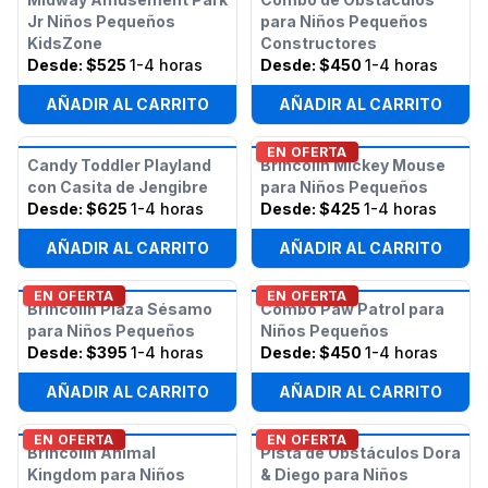
Jr Niños Pequeños
para Niños Pequeños
KidsZone
Constructores
Desde:
$525
1-4 horas
Desde:
$450
1-4 horas
AÑADIR AL CARRITO
AÑADIR AL CARRITO
EN OFERTA
Candy Toddler Playland
Brincolín Mickey Mouse
con Casita de Jengibre
para Niños Pequeños
Desde:
$625
1-4 horas
Desde:
$425
1-4 horas
AÑADIR AL CARRITO
AÑADIR AL CARRITO
EN OFERTA
EN OFERTA
Brincolín Plaza Sésamo
Combo Paw Patrol para
para Niños Pequeños
Niños Pequeños
Desde:
$395
1-4 horas
Desde:
$450
1-4 horas
AÑADIR AL CARRITO
AÑADIR AL CARRITO
EN OFERTA
EN OFERTA
Brincolín Animal
Pista de Obstáculos Dora
Kingdom para Niños
& Diego para Niños