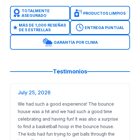
Guarderías y preescolares
en toda la comunidad
Festivales familiares de iglesia y programas juveni
TOTALMENTE
PRODUCTOS LIMPIOS
ASEGURADO
Eventos HOA de barrios
en Wildwood, Village Cree
Celebraciones comunitarias
en Theis Attaway Park
MÁS DE 1,000 RESEÑAS
ENTREGA PUNTUAL
DE 5 ESTRELLAS
Más de 20 años de experiencia en renta de brincoli
Más de 100,000 eventos exitosos entregados
GARANTÍA POR CLIMA
Más de 1,000 reseñas de 5 estrellas
Completamente asegurado con COIs disponibles para
Equipos de entrega verificados en antecedentes
Equipo sanitizado antes y después de cada evento
Testimonios
Vistas previas en AR para que veas cómo cabe cada
Reservas en línea 24/7 con solo 50% de depósito #
Brincolines en Tomball
July 25, 2026
Toboganes Acuáticos en Tomball
We had such a good experience! The bounce
Combos de Brincolines en Tomball
house was a hit and we had such a good time
Cursos de Obstáculos en Tomball
celebrating and having fun! It was also a surprise
Juegos Interactivos en Tomball
to find a basketball hoop in the bounce house.
Renta de Carpas en Tomball
The kids had fun trying to get balls through the
Servicios de DJ en Tomball
Áreas cercanas que tamb