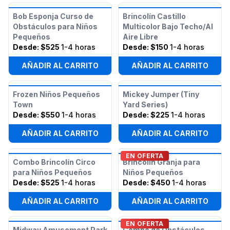
Bob Esponja Curso de
Brincolín Castillo
Obstáculos para Niños
Multicolor Bajo Techo/Al
Pequeños
Aire Libre
Desde:
$525
1-4 horas
Desde:
$150
1-4 horas
AÑADIR AL CARRITO
AÑADIR AL CARRITO
Frozen Niños Pequeños
Mickey Jumper (Tiny
Town
Yard Series)
Desde:
$550
1-4 horas
Desde:
$225
1-4 horas
AÑADIR AL CARRITO
AÑADIR AL CARRITO
EN OFERTA
Combo Brincolín Circo
Brincolín Granja para
para Niños Pequeños
Niños Pequeños
Desde:
$525
1-4 horas
Desde:
$450
1-4 horas
AÑADIR AL CARRITO
AÑADIR AL CARRITO
EN OFERTA
Midway Amusement Park
Combo de Obstáculos