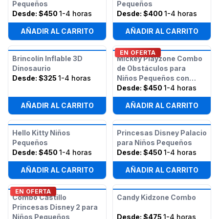
Pequeños
Pequeños
Desde:
$450
1-4 horas
Desde:
$400
1-4 horas
AÑADIR AL CARRITO
AÑADIR AL CARRITO
EN OFERTA
Brincolín Inflable 3D
Mickey Playzone Combo
Dinosaurio
de Obstáculos para
Desde:
$325
1-4 horas
Niños Pequeños con
Tobogán (Húmedo/Seco)
Desde:
$450
1-4 horas
AÑADIR AL CARRITO
AÑADIR AL CARRITO
Hello Kitty Niños
Princesas Disney Palacio
Pequeños
para Niños Pequeños
Desde:
$450
1-4 horas
Desde:
$450
1-4 horas
AÑADIR AL CARRITO
AÑADIR AL CARRITO
EN OFERTA
Combo Castillo
Candy Kidzone Combo
Princesas Disney 2 para
Niños Pequeños
Desde:
$475
1-4 horas