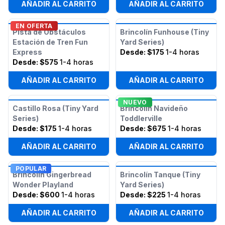
AÑADIR AL CARRITO
AÑADIR AL CARRITO
EN OFERTA
Pista de Obstáculos
Brincolín Funhouse (Tiny
Estación de Tren Fun
Yard Series)
Express
Desde:
$175
1-4 horas
Desde:
$575
1-4 horas
AÑADIR AL CARRITO
AÑADIR AL CARRITO
NUEVO
Castillo Rosa (Tiny Yard
Brincolín Navideño
Series)
Toddlerville
Desde:
$175
1-4 horas
Desde:
$675
1-4 horas
AÑADIR AL CARRITO
AÑADIR AL CARRITO
POPULAR
Brincolín Gingerbread
Brincolín Tanque (Tiny
Wonder Playland
Yard Series)
Desde:
$600
1-4 horas
Desde:
$225
1-4 horas
AÑADIR AL CARRITO
AÑADIR AL CARRITO