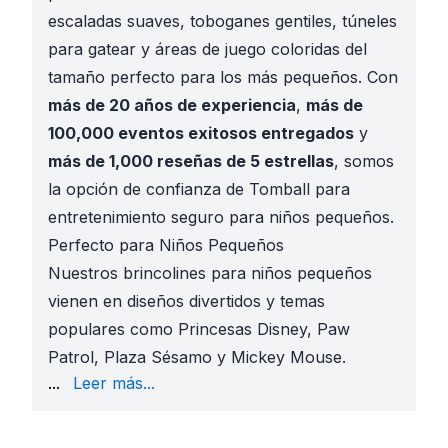
escaladas suaves, toboganes gentiles, túneles
para gatear y áreas de juego coloridas del
tamaño perfecto para los más pequeños. Con
más de 20 años de experiencia
,
más de
100,000 eventos exitosos entregados
y
más de 1,000 reseñas de 5 estrellas
, somos
la opción de confianza de Tomball para
entretenimiento seguro para niños pequeños.
Perfecto para Niños Pequeños
Nuestros brincolines para niños pequeños
vienen en diseños divertidos y temas
populares como Princesas Disney, Paw
Patrol, Plaza Sésamo y Mickey Mouse.
para niños pequeños en eventos de temporada.
...
Leer más...
Dónde se Usan Nuestros Brincolines para Niños Pe
Días de campo de pre-K y kinder de Tomball ISD