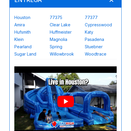
ENTREGA
Houston
77375
77377
Amira
Clear Lake
Cypresswood
Hufsmith
Huffmeister
Katy
Klein
Magnolia
Pasadena
Pearland
Spring
Stuebner
Sugar Land
Willowbrook
Woodtrace