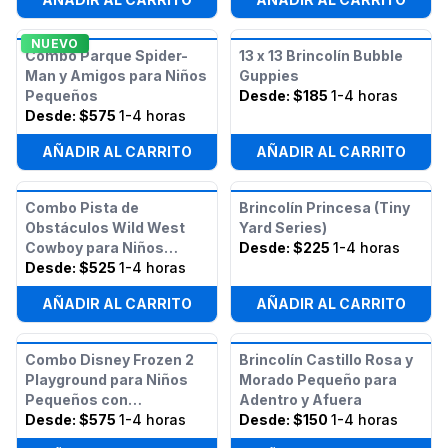
NUEVO
Combo Parque Spider-
13 x 13 Brincolín Bubble
Man y Amigos para Niños
Guppies
Pequeños
Desde:
$185
1-4 horas
Desde:
$575
1-4 horas
AÑADIR AL CARRITO
AÑADIR AL CARRITO
Combo Pista de
Brincolín Princesa (Tiny
Obstáculos Wild West
Yard Series)
Cowboy para Niños
Desde:
$225
1-4 horas
Pequeños
Desde:
$525
1-4 horas
AÑADIR AL CARRITO
AÑADIR AL CARRITO
Combo Disney Frozen 2
Brincolín Castillo Rosa y
Playground para Niños
Morado Pequeño para
Pequeños con
Adentro y Afuera
Obstáculos
Desde:
$575
1-4 horas
Desde:
$150
1-4 horas