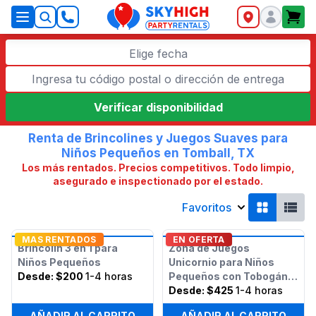
SkyHigh Logo
Elige fecha
Verificar disponibilidad
Renta de Brincolines y Juegos Suaves para
Niños Pequeños en Tomball, TX
Los más rentados. Precios competitivos. Todo limpio,
asegurado e inspectionado por el estado.
Favoritos
MAS RENTADOS
EN OFERTA
Brincolín 3 en 1 para
Zona de Juegos
Niños Pequeños
Unicornio para Niños
Desde:
$200
1-4 horas
Pequeños con Tobogán
(Seco o Húmedo)
Desde:
$425
1-4 horas
AÑADIR AL CARRITO
AÑADIR AL CARRITO