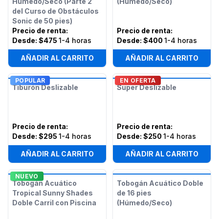
Húmedo/Seco (Parte 2
(Húmedo/Seco)
del Curso de Obstáculos
Sonic de 50 pies)
Precio de renta
:
Precio de renta
:
Desde:
$475
1-4 horas
Desde:
$400
1-4 horas
AÑADIR AL CARRITO
AÑADIR AL CARRITO
POPULAR
EN OFERTA
Tiburón Deslizable
Super Deslizable
Precio de renta
:
Precio de renta
:
Desde:
$295
1-4 horas
Desde:
$250
1-4 horas
AÑADIR AL CARRITO
AÑADIR AL CARRITO
NUEVO
Tobogán Acuático
Tobogán Acuático Doble
Tropical Sunny Shades
de 16 pies
Doble Carril con Piscina
(Húmedo/Seco)