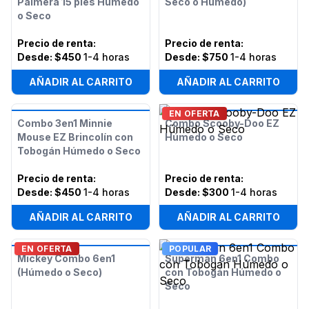
Palmera 15 pies Húmedo
Seco o Húmedo)
o Seco
Precio de renta
:
Precio de renta
:
Desde:
$450
1-4 horas
Desde:
$750
1-4 horas
AÑADIR AL CARRITO
AÑADIR AL CARRITO
EN OFERTA
Combo 3en1 Minnie
Combo Scooby-Doo EZ
Mouse EZ Brincolín con
Húmedo o Seco
Tobogán Húmedo o Seco
Precio de renta
:
Precio de renta
:
Desde:
$450
1-4 horas
Desde:
$300
1-4 horas
AÑADIR AL CARRITO
AÑADIR AL CARRITO
EN OFERTA
POPULAR
Mickey Combo 6en1
Superman 6en1 Combo
(Húmedo o Seco)
con Tobogán Húmedo o
Seco