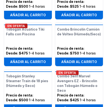
Precio de renta
:
Precio de renta
:
Desde:
$500
1-4 horas
Desde:
$525
1-4 horas
AÑADIR AL CARRITO
AÑADIR AL CARRITO
EN OFERTA
Tobogán Acuático Tiki
Combo Brincolín Camión
Falls con Piscina
de Volteo (Húmedo/Seco)
Precio de renta
:
Precio de renta
:
Desde:
$475
1-4 horas
Desde:
$750
1-4 horas
AÑADIR AL CARRITO
AÑADIR AL CARRITO
EN OFERTA
Tobogán Stanley
Combo 3en1 Marvel
Steamer Train de 18 pies
Avengers EZ - Brincolín
(Húmedo y Seco)
con Tobogán Húmedo o
Seco
Precio de renta
:
Precio de renta
:
Desde:
$500
1-4 horas
Desde:
$425
1-4 horas