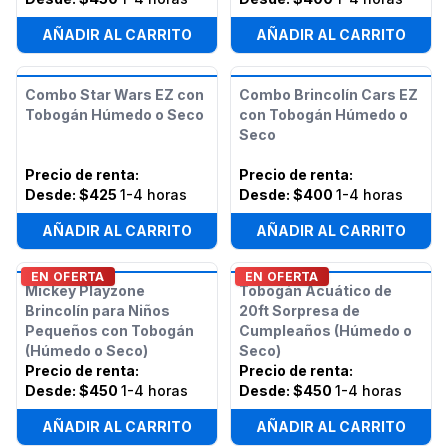
AÑADIR AL CARRITO
AÑADIR AL CARRITO
Combo Star Wars EZ con
Combo Brincolín Cars EZ
Tobogán Húmedo o Seco
con Tobogán Húmedo o
Seco
Precio de renta
:
Precio de renta
:
Desde:
$425
1-4 horas
Desde:
$400
1-4 horas
AÑADIR AL CARRITO
AÑADIR AL CARRITO
EN OFERTA
EN OFERTA
Mickey Playzone
Tobogán Acuático de
Brincolín para Niños
20ft Sorpresa de
Pequeños con Tobogán
Cumpleaños (Húmedo o
(Húmedo o Seco)
Seco)
Precio de renta
:
Precio de renta
:
Desde:
$450
1-4 horas
Desde:
$450
1-4 horas
AÑADIR AL CARRITO
AÑADIR AL CARRITO