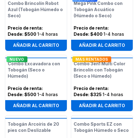
Combo Brincolín Robot
Mega Pink Combo con
Azul (Tobogán Húmedo o
Tobogán Acuático
Seco)
(Húmedo o Seco)
Precio de renta
:
Precio de renta
:
Desde:
$500
1-4 horas
Desde:
$400
1-4 horas
AÑADIR AL CARRITO
AÑADIR AL CARRITO
NUEVO
MAS RENTADOS
Combo Excavadora con
Combo 3en1 Multi Color
Tobogán (Seco o
Brincolín con Tobogán
Húmedo)
(Seco o Húmedo)
Precio de renta
:
Precio de renta
:
Desde:
$500
1-4 horas
Desde:
$325
1-4 horas
AÑADIR AL CARRITO
AÑADIR AL CARRITO
Tobogán Arcoíris de 20
Combo Sports EZ con
pies con Deslizable
Tobogán Húmedo o Seco