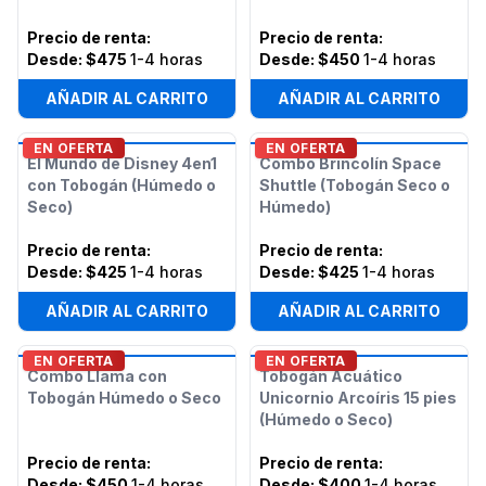
Precio de renta
:
Precio de renta
:
Desde:
$475
1-4 horas
Desde:
$450
1-4 horas
AÑADIR AL CARRITO
AÑADIR AL CARRITO
EN OFERTA
EN OFERTA
El Mundo de Disney 4en1
Combo Brincolín Space
con Tobogán (Húmedo o
Shuttle (Tobogán Seco o
Seco)
Húmedo)
Precio de renta
:
Precio de renta
:
Desde:
$425
1-4 horas
Desde:
$425
1-4 horas
AÑADIR AL CARRITO
AÑADIR AL CARRITO
EN OFERTA
EN OFERTA
Combo Llama con
Tobogán Acuático
Tobogán Húmedo o Seco
Unicornio Arcoíris 15 pies
(Húmedo o Seco)
Precio de renta
:
Precio de renta
:
Desde:
$450
1-4 horas
Desde:
$400
1-4 horas