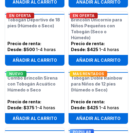
AÑADIR AL CARRITO
AÑADIR AL CARRITO
EN OFERTA
EN OFERTA
Tobogán Deportivo de 18
Brincolín Unicornio para
pies (Húmedo o Seco)
Niños Pequeños con
Tobogán (Seco o
Húmedo)
Precio de renta
:
Precio de renta
:
Desde:
$500
1-4 horas
Desde:
$425
1-4 horas
AÑADIR AL CARRITO
AÑADIR AL CARRITO
NUEVO
MAS RENTADOS
Combo Brincolín Sirena
Tobogán Doble Rainbow
con Tobogán Acuático
para Niños de 12 pies
Húmedo o Seco
(Húmedo o Seco)
Precio de renta
:
Precio de renta
:
Desde:
$375
1-4 horas
Desde:
$425
1-4 horas
AÑADIR AL CARRITO
AÑADIR AL CARRITO
POPULAR