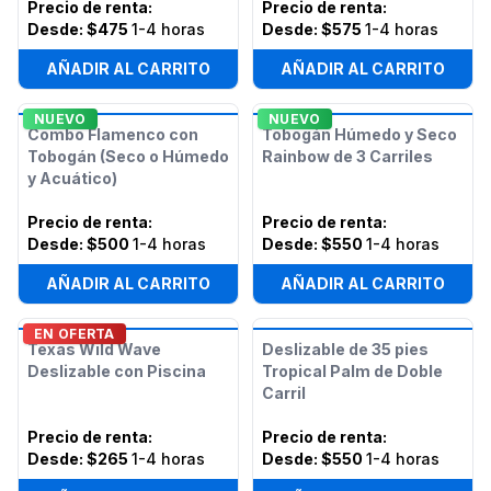
Precio de renta
:
Precio de renta
:
Desde:
$475
1-4 horas
Desde:
$575
1-4 horas
AÑADIR AL CARRITO
AÑADIR AL CARRITO
NUEVO
NUEVO
Combo Flamenco con
Tobogán Húmedo y Seco
Tobogán (Seco o Húmedo
Rainbow de 3 Carriles
y Acuático)
Precio de renta
:
Precio de renta
:
Desde:
$500
1-4 horas
Desde:
$550
1-4 horas
AÑADIR AL CARRITO
AÑADIR AL CARRITO
EN OFERTA
Texas Wild Wave
Deslizable de 35 pies
Deslizable con Piscina
Tropical Palm de Doble
Carril
Precio de renta
:
Precio de renta
:
Desde:
$265
1-4 horas
Desde:
$550
1-4 horas