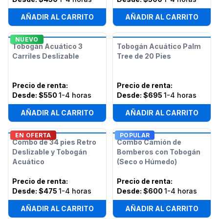
AÑADIR AL CARRITO
AÑADIR AL CARRITO
NUEVO
Tobogán Acuático 3
Tobogán Acuático Palm
Carriles Deslizable
Tree de 20 Pies
Precio de renta
:
Precio de renta
:
Desde:
$550
1-4 horas
Desde:
$695
1-4 horas
AÑADIR AL CARRITO
AÑADIR AL CARRITO
EN OFERTA
POPULAR
Combo de 34 pies Retro
Combo Camión de
Deslizable y Tobogán
Bomberos con Tobogán
Acuático
(Seco o Húmedo)
Precio de renta
:
Precio de renta
:
Desde:
$475
1-4 horas
Desde:
$600
1-4 horas
AÑADIR AL CARRITO
AÑADIR AL CARRITO