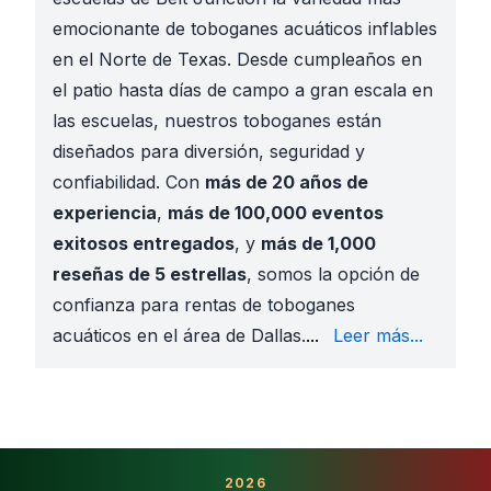
emocionante de toboganes acuáticos inflables
en el Norte de Texas. Desde cumpleaños en
el patio hasta días de campo a gran escala en
las escuelas, nuestros toboganes están
diseñados para diversión, seguridad y
confiabilidad. Con
más de 20 años de
experiencia
,
más de 100,000 eventos
exitosos entregados
, y
más de 1,000
reseñas de 5 estrellas
, somos la opción de
confianza para rentas de toboganes
el
Cataratas del Niág
acuáticos en el área de Dallas.
...
Leer más...
Deslizables
como el
Escuelas de Dallas I
Fiestas de cuadra d
Festivales de iglesia
Reuniones comunitar
2026
Cumpleaños en el pat