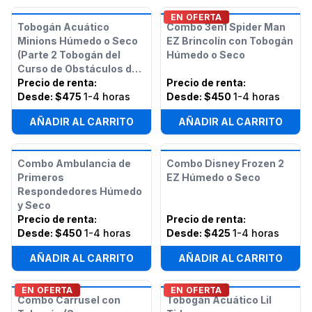
EN OFERTA
Tobogán Acuático
Combo 3en1 Spider Man
Minions Húmedo o Seco
EZ Brincolín con Tobogán
(Parte 2 Tobogán del
Húmedo o Seco
Curso de Obstáculos de
50 pies Minions)
Precio de renta
:
Precio de renta
:
Desde:
$475
1-4 horas
Desde:
$450
1-4 horas
AÑADIR AL CARRITO
AÑADIR AL CARRITO
Combo Ambulancia de
Combo Disney Frozen 2
Primeros
EZ Húmedo o Seco
Respondedores Húmedo
y Seco
Precio de renta
:
Precio de renta
:
Desde:
$450
1-4 horas
Desde:
$425
1-4 horas
AÑADIR AL CARRITO
AÑADIR AL CARRITO
EN OFERTA
EN OFERTA
Combo Carrusel con
Tobogán Acuático Lil