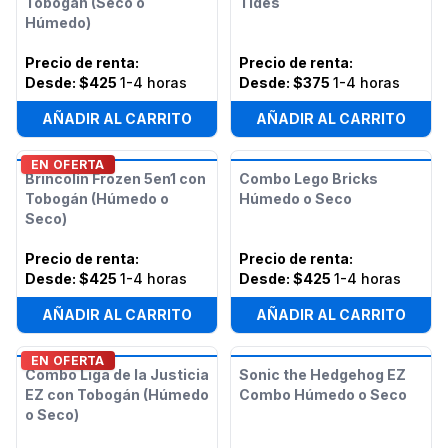
Tobogán (Seco o
Tides
Húmedo)
Precio de renta
:
Precio de renta
:
Desde:
$425
1-4 horas
Desde:
$375
1-4 horas
AÑADIR AL CARRITO
AÑADIR AL CARRITO
EN OFERTA
Brincolín Frozen 5en1 con
Combo Lego Bricks
Tobogán (Húmedo o
Húmedo o Seco
Seco)
Precio de renta
:
Precio de renta
:
Desde:
$425
1-4 horas
Desde:
$425
1-4 horas
AÑADIR AL CARRITO
AÑADIR AL CARRITO
EN OFERTA
Combo Liga de la Justicia
Sonic the Hedgehog EZ
EZ con Tobogán (Húmedo
Combo Húmedo o Seco
o Seco)