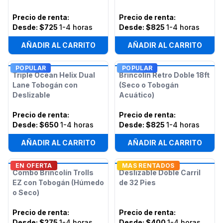
Precio de renta
:
Precio de renta
:
Desde:
$725
1-4 horas
Desde:
$825
1-4 horas
AÑADIR AL CARRITO
AÑADIR AL CARRITO
POPULAR
POPULAR
Triple Ocean Helix Dual
Brincolín Retro Doble 18ft
Lane Tobogán con
(Seco o Tobogán
Deslizable
Acuático)
Precio de renta
:
Precio de renta
:
Desde:
$650
1-4 horas
Desde:
$825
1-4 horas
AÑADIR AL CARRITO
AÑADIR AL CARRITO
EN OFERTA
MAS RENTADOS
Combo Brincolín Trolls
Deslizable Doble Carril
EZ con Tobogán (Húmedo
de 32 Pies
o Seco)
Precio de renta
:
Precio de renta
:
Desde:
$275
1-4 horas
Desde:
$400
1-4 horas