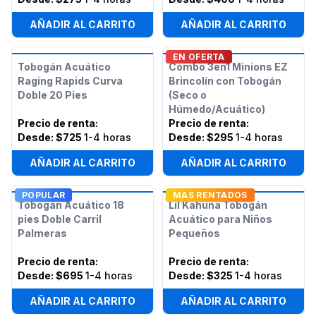
AÑADIR AL CARRITO
AÑADIR AL CARRITO
EN OFERTA
Tobogán Acuático
Combo 3en1 Minions EZ
Raging Rapids Curva
Brincolín con Tobogán
Doble 20 Pies
(Seco o
Húmedo/Acuático)
Precio de renta
:
Precio de renta
:
Desde:
$725
1-4 horas
Desde:
$295
1-4 horas
AÑADIR AL CARRITO
AÑADIR AL CARRITO
POPULAR
MAS RENTADOS
Tobogán Acuático 18
Lil Kahuna Tobogán
pies Doble Carril
Acuático para Niños
Palmeras
Pequeños
Precio de renta
:
Precio de renta
:
Desde:
$695
1-4 horas
Desde:
$325
1-4 horas
AÑADIR AL CARRITO
AÑADIR AL CARRITO