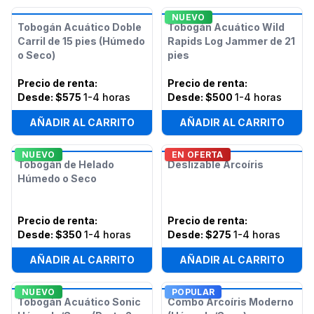
NUEVO
Tobogán Acuático Doble
Tobogán Acuático Wild
Carril de 15 pies (Húmedo
Rapids Log Jammer de 21
o Seco)
pies
Precio de renta
:
Precio de renta
:
Desde:
$575
1-4 horas
Desde:
$500
1-4 horas
AÑADIR AL CARRITO
AÑADIR AL CARRITO
NUEVO
EN OFERTA
Tobogán de Helado
Deslizable Arcoíris
Húmedo o Seco
Precio de renta
:
Precio de renta
:
Desde:
$350
1-4 horas
Desde:
$275
1-4 horas
AÑADIR AL CARRITO
AÑADIR AL CARRITO
NUEVO
POPULAR
Tobogán Acuático Sonic
Combo Arcoíris Moderno