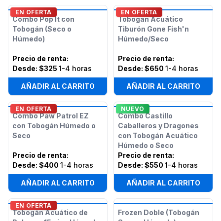
EN OFERTA
EN OFERTA
Combo Pop It con
Tobogán Acuático
Tobogán (Seco o
Tiburón Gone Fish'n
Húmedo)
Húmedo/Seco
Precio de renta
:
Precio de renta
:
Desde:
$325
1-4 horas
Desde:
$650
1-4 horas
AÑADIR AL CARRITO
AÑADIR AL CARRITO
EN OFERTA
NUEVO
Combo Paw Patrol EZ
Combo Castillo
con Tobogán Húmedo o
Caballeros y Dragones
Seco
con Tobogán Acuático
Húmedo o Seco
Precio de renta
:
Precio de renta
:
Desde:
$400
1-4 horas
Desde:
$550
1-4 horas
AÑADIR AL CARRITO
AÑADIR AL CARRITO
EN OFERTA
Tobogán Acuático de
Frozen Doble (Tobogán