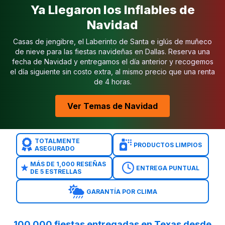
Ya Llegaron los Inflables de
El inventario de tobog
Navidad
Más de 20 años de ex
Más de 100,000 event
Casas de jengibre, el Laberinto de Santa e iglús de muñeco
Más de 1,000 reseñas 
de nieve para las fiestas navideñas en Dallas. Reserva una
Completamente asegura
fecha de Navidad y entregamos el día anterior y recogemos
Equipos de instalación
el día siguiente sin costo extra, al mismo precio que una renta
de 4 horas.
Inflables sanitizados 
Reserva en línea disp
Ver Temas de Navidad
Brincolines en Belt Ju
Inflables para Niños 
Combos de Brincolines
TOTALMENTE
Cursos de Obstáculos 
PRODUCTOS LIMPIOS
ASEGURADO
Juegos Interactivos e
MÁS DE 1,000 RESEÑAS
ENTREGA PUNTUAL
DE 5 ESTRELLAS
GARANTÍA POR CLIMA
100,000 fiestas entregadas en Texas desde