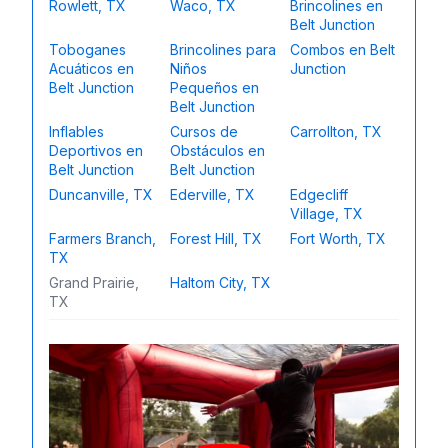
Rowlett, TX
Waco, TX
Brincolines en
Belt Junction
Toboganes
Brincolines para
Combos en Belt
Acuáticos en
Niños
Junction
Belt Junction
Pequeños en
Belt Junction
Inflables
Cursos de
Carrollton, TX
Deportivos en
Obstáculos en
Belt Junction
Belt Junction
Duncanville, TX
Ederville, TX
Edgecliff
Village, TX
Farmers Branch,
Forest Hill, TX
Fort Worth, TX
TX
Grand Prairie,
Haltom City, TX
TX