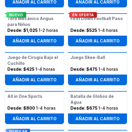
AÑADIR AL CARRITO
AÑADIR AL CARRITO
NUEVO
EN OFERTA
Toro Mecánico Angus
First Down Football Pass
para Niños
Desde:
$1,025
1-2 horas
Desde:
$525
1-4 horas
AÑADIR AL CARRITO
AÑADIR AL CARRITO
Juego de Cirugía Bajo el
Juego Skee-Ball
Cuchillo
Desde:
$425
1-4 horas
Desde:
$475
1-4 horas
AÑADIR AL CARRITO
AÑADIR AL CARRITO
All in One Sports
Batalla de Globos de
Agua
Desde:
$800
1-4 horas
Desde:
$675
1-4 horas
AÑADIR AL CARRITO
AÑADIR AL CARRITO
POPULAR