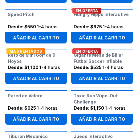
EN OFERTA
Speed Pitch
Hungry Hippo Interactive
Desde:
$550
1-4 horas
Desde:
$975
1-4 horas
AÑADIR AL CARRITO
AÑADIR AL CARRITO
MAS RENTADOS
EN OFERTA
Reto de Mini Golf de 9
Gigante Mesa de Billar
Hoyos
Fútbol Soccer Inflable
Desde:
$1,100
1-4 horas
Desde:
$525
1-4 horas
AÑADIR AL CARRITO
AÑADIR AL CARRITO
Pared de Velcro
Toxic Run Wipe-Out
Challenge
Desde:
$625
1-4 horas
Desde:
$1,150
1-4 horas
AÑADIR AL CARRITO
AÑADIR AL CARRITO
Tiburón Mecánico
Juego Interactivo