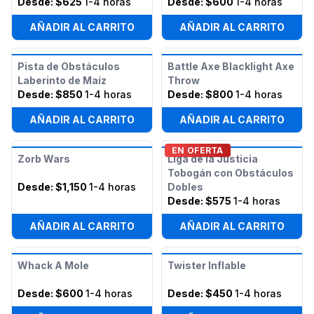
Desde:
$625
1-4 horas
Desde:
$600
1-4 horas
AÑADIR AL CARRITO
AÑADIR AL CARRITO
Pista de Obstáculos
Battle Axe Blacklight Axe
Laberinto de Maíz
Throw
Desde:
$850
1-4 horas
Desde:
$800
1-4 horas
AÑADIR AL CARRITO
AÑADIR AL CARRITO
EN OFERTA
Zorb Wars
Liga de la Justicia
Tobogán con Obstáculos
Desde:
$1,150
1-4 horas
Dobles
Desde:
$575
1-4 horas
AÑADIR AL CARRITO
AÑADIR AL CARRITO
Whack A Mole
Twister Inflable
Desde:
$600
1-4 horas
Desde:
$450
1-4 horas