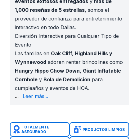
eventos exitosos entregados
y
más de
1,000 reseñas de 5 estrellas
, somos el
proveedor de confianza para entretenimiento
interactivo en todo Dallas.
Diversión Interactiva para Cualquier Tipo de
Evento
Las familias en
Oak Cliff, Highland Hills y
Wynnewood
adoran rentar brincolines como
Hungry Hippo Chow Down
,
Giant Inflatable
Cornhole
y
Bola de Demolición
para
cumpleaños y eventos de HOA.
en 1 Sports Challenge
y juegos interactivos de obs
...
Leer más...
Nuestro Inventario de Juegos Interactivos en Belt J
Atracciones mecánicas
:
Toro Mecánico
,
Tiburón
Brincolines deportivos
:
Soccer Darts
,
Quarterback
Desafíos en grupo
:
Toxic Meltdown
,
Bungee Run
,
TOTALMENTE
PRODUCTOS LIMPIOS
ASEGURADO
Clásicos de feria
:
High Striker
,
Giant Cornhole
,
Sk