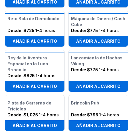
AÑADIR AL CARRITO
AÑADIR AL CARRITO
Reto Bola de Demolición
Máquina de Dinero / Cash
Cube
Desde:
$725
1-4 horas
Desde:
$775
1-4 horas
AÑADIR AL CARRITO
AÑADIR AL CARRITO
Rey de la Aventura
Lanzamiento de Hachas
Espacial en la Luna
Viking
Brincolín
Desde:
$775
1-4 horas
Desde:
$825
1-4 horas
AÑADIR AL CARRITO
AÑADIR AL CARRITO
Pista de Carreras de
Brincolín Pub
Triciclos
Desde:
$1,025
1-4 horas
Desde:
$795
1-4 horas
AÑADIR AL CARRITO
AÑADIR AL CARRITO