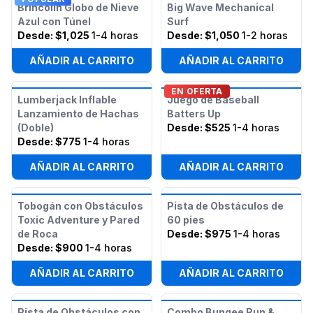
Brincolín Globo de Nieve
Big Wave Mechanical
Azul con Túnel
Surf
Desde:
$1,025
1-4 horas
Desde:
$1,050
1-2 horas
AÑADIR AL CARRITO
AÑADIR AL CARRITO
EN OFERTA
Lumberjack Inflable
Juego de Baseball
Lanzamiento de Hachas
Batters Up
(Doble)
Desde:
$525
1-4 horas
Desde:
$775
1-4 horas
AÑADIR AL CARRITO
AÑADIR AL CARRITO
Tobogán con Obstáculos
Pista de Obstáculos de
Toxic Adventure y Pared
60 pies
de Roca
Desde:
$975
1-4 horas
Desde:
$900
1-4 horas
AÑADIR AL CARRITO
AÑADIR AL CARRITO
Pista de Obstáculos con
Combo Bungee Run &