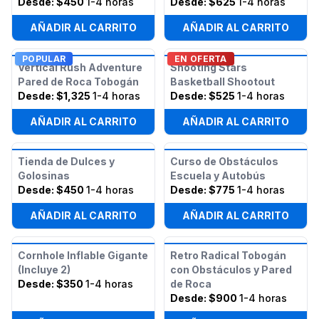
Desde:
$450
1-4 horas
Desde:
$625
1-4 horas
AÑADIR AL CARRITO
AÑADIR AL CARRITO
POPULAR
EN OFERTA
Vertical Rush Adventure
Shooting Stars
Pared de Roca Tobogán
Basketball Shootout
Desde:
$1,325
1-4 horas
Desde:
$525
1-4 horas
AÑADIR AL CARRITO
AÑADIR AL CARRITO
Tienda de Dulces y
Curso de Obstáculos
Golosinas
Escuela y Autobús
Desde:
$450
1-4 horas
Desde:
$775
1-4 horas
AÑADIR AL CARRITO
AÑADIR AL CARRITO
Cornhole Inflable Gigante
Retro Radical Tobogán
(Incluye 2)
con Obstáculos y Pared
Desde:
$350
1-4 horas
de Roca
Desde:
$900
1-4 horas