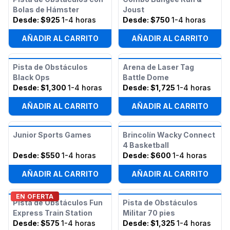
Bolas de Hámster
Joust
Desde:
$925
1-4 horas
Desde:
$750
1-4 horas
AÑADIR AL CARRITO
AÑADIR AL CARRITO
Pista de Obstáculos
Arena de Laser Tag
Black Ops
Battle Dome
Desde:
$1,300
1-4 horas
Desde:
$1,725
1-4 horas
AÑADIR AL CARRITO
AÑADIR AL CARRITO
Junior Sports Games
Brincolín Wacky Connect
4 Basketball
Desde:
$550
1-4 horas
Desde:
$600
1-4 horas
AÑADIR AL CARRITO
AÑADIR AL CARRITO
EN OFERTA
Pista de Obstáculos Fun
Pista de Obstáculos
Express Train Station
Militar 70 pies
Desde:
$575
1-4 horas
Desde:
$1,325
1-4 horas