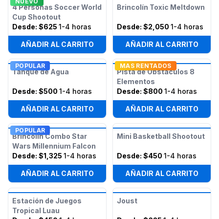
NUEVO
4 Personas Soccer World
Brincolín Toxic Meltdown
Cup Shootout
Desde:
$625
1-4 horas
Desde:
$2,050
1-4 horas
AÑADIR AL CARRITO
AÑADIR AL CARRITO
POPULAR
MAS RENTADOS
Tanque de Agua
Pista de Obstáculos 8
Elementos
Desde:
$500
1-4 horas
Desde:
$800
1-4 horas
AÑADIR AL CARRITO
AÑADIR AL CARRITO
POPULAR
Brincolín Combo Star
Mini Basketball Shootout
Wars Millennium Falcon
Desde:
$1,325
1-4 horas
Desde:
$450
1-4 horas
AÑADIR AL CARRITO
AÑADIR AL CARRITO
Estación de Juegos
Joust
Tropical Luau