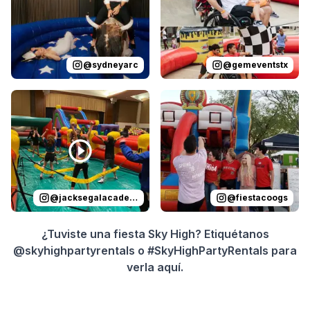
@
sydneyarc
@
gemeventstx
Reviewed on
Instagram
by
jacksegalacademy
Reviewed on
Instagram
:
by
f
@
jacksegalacademy
@
fiestacoogs
¿Tuviste una fiesta Sky High? Etiquétanos
@skyhighpartyrentals o #SkyHighPartyRentals para
verla aquí.