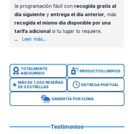
la programación fácil con
recogida gratis al
día siguiente
y
entrega el día anterior
, más
recogida el mismo día disponible por una
tarifa adicional
si tu lugar lo requiere.
Sky High Party Rentals ha entregado rentas de even
...
Leer más...
¿Por Qué Rentar una Carpa en Clear Lake?
Protección del Clima
: Proporciona sombra del sol de
Comodidad de Invitados
: Crea espacios para senta
Vistas Previas en AR
: Visualiza tu carpa en tu espa
TOTALMENTE
PRODUCTOS LIMPIOS
ASEGURADO
Programación Flexible
: Elige recogida gratis al día 
Instalación Profesional
: Instalada y asegurada por 
MÁS DE 1,000 RESEÑAS
ENTREGA PUNTUAL
DE 5 ESTRELLAS
Brincolines en Clear Lake
.
Toboganes acuáticos en Clear Lake
.
GARANTÍA POR CLIMA
Combos con toboganes en Clear Lake
.
Inflables para niños pequeños en Clear Lake
.
Inflables interactivos en Clear Lake
.
Cursos de obstáculos en Clear Lake
.
Testimonios
Servicios de DJ en Clear Lake
. --- ## Seguridad y 