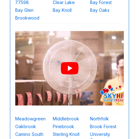
77598
Clear Lake
Bay Forest
Bay Glen
Bay Knoll
Bay Oaks
Brookwood
Meadowgreen
Middlebrook
Northfolk
Oakbrook
Pinebrook
Brook Forest
Camino South
Sterling Knoll
University