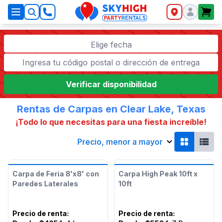
SkyHigh Logo
Elige fecha
Verificar disponibilidad
Rentas de Carpas en Clear Lake, Texas
¡Todo lo que necesitas para una fiesta increíble!
Precio, menor a mayor
Carpa de Feria 8'x8' con
Carpa High Peak 10ft x
Paredes Laterales
10ft
Precio de renta
:
Precio de renta
: