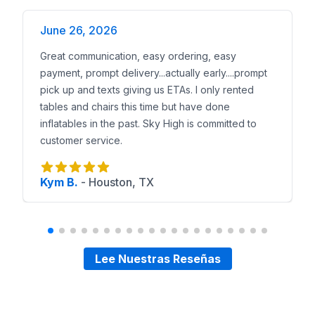
Brincolines en Pasadena
para eventos grandes de igl
Brincolines en Friendswood
para cumpleaños y reun
June 26, 2026
Las familias de League City a menudo combinan carpa
Great communication, easy ordering, easy
Inflables en Baytown
para festivales de toda la com
payment, prompt delivery...actually early....prompt
pick up and texts giving us ETAs. I only rented
tables and chairs this time but have done
inflatables in the past. Sky High is committed to
customer service.
Kym B.
-
Houston, TX
Lee Nuestras Reseñas