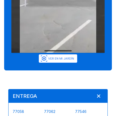
VER EN MI JARDÍN
ENTREGA
77058
77062
77546