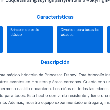
gh? Etiquétanos @skyhighpartyrentals o #SkyHighPa
Características
Brincolín de estilo
Divertido para todas las
clásico.
edades.
Descripción
este mágico brincolín de Princesas Disney! Este brincolín 
 otros eventos en Houston y áreas cercanas. Cuenta con un
hermoso castillo encantado. Los niños de todas las edades 
tido para todos. Está hecho con vinilo resistente y tiene u
ente. Además, nuestro equipo experimentado entregará, inst