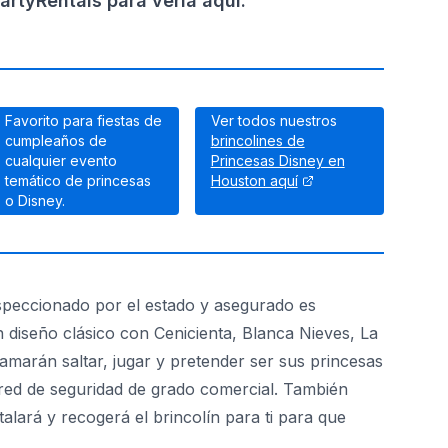
rtyRentals para verla aquí.
Favorito para fiestas de
Ver todos nuestros
cumpleaños de
brincolines de
cualquier evento
Princesas Disney en
temático de princesas
Houston aquí
o Disney.
inspeccionado por el estado y asegurado es
 diseño clásico con Cenicienta, Blanca Nieves, La
amarán saltar, jugar y pretender ser sus princesas
na red de seguridad de grado comercial. También
alará y recogerá el brincolín para ti para que