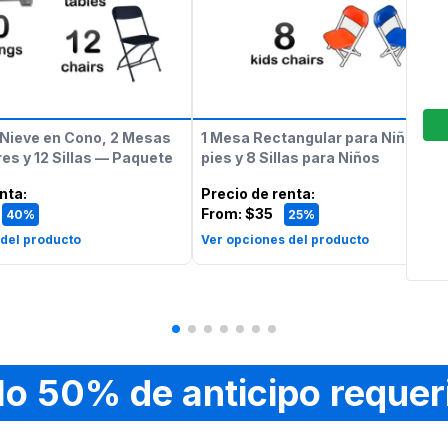
Nieve en Cono, 2 Mesas
1 Mesa Rectangular para Niños de
es y 12 Sillas — Paquete
pies y 8 Sillas para Niños
enta
:
Precio de renta
:
From:
$35
40%
25%
 del producto
Ver opciones del producto
lo 50% de anticipo requer