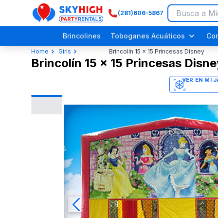
(281)606-5867
SkyHigh Logo
Brincolines
Toboganes Acuáticos
Co
Home
Girls
Brincolín 15 x 15 Princesas Disney
Brincolín 15 x 15 Princesas Disne
3D
Festivales Religiosos
Eventos Comunitarios
Picnics Empresariales
Fiestas de Dinosaurios