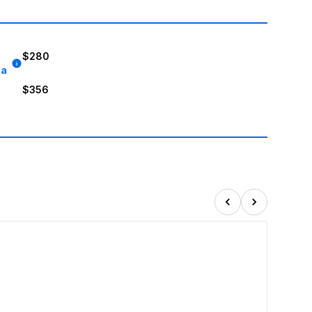
$280
8a
$356