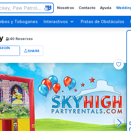
Nosotros
Contacto
Ayuda
Wedding
mbos y Toboganes
Interactivos
Pistas de Obstáculos
y
40
Reservas
SHARE
Fiestas para Adultos
Fiestas del Día del Trabajo