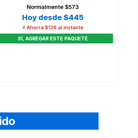
Normalmente
$573
Hoy desde
$445
⚡ Ahorra $128 al instante
SÍ, AGREGAR ESTE PAQUETE
 4
Brinc
Preci
From
ido