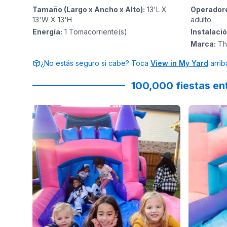
Tamaño (Largo x Ancho x Alto)
:
13'L X
Operador
13'W X 13'H
adulto
Energía
:
1
Tomacorriente(s)
Instalaci
Marca
:
Th
¿No estás seguro si cabe? Toca
View in My Yard
arrib
100,000 fiestas en
Reviewed on
Instagram
by
roselynweaver
Reviewed
:
It’s no