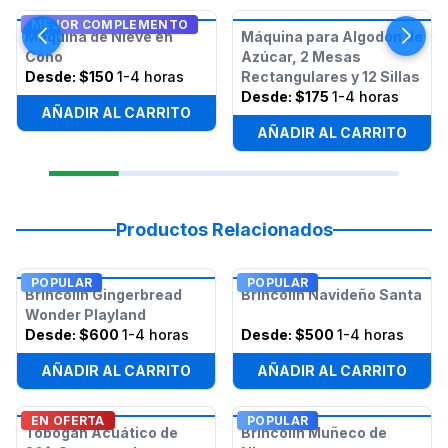
MEJOR COMPLEMENTO
Máquina de Nieve en
Máquina para Algodón de
Cono
Azúcar, 2 Mesas
Desde:
$150
1-4 horas
Rectangulares y 12 Sillas
Desde:
$175
1-4 horas
AÑADIR AL CARRITO
AÑADIR AL CARRITO
Productos Relacionados
POPULAR
POPULAR
Brincolín Gingerbread
Brincolín Navideño Santa
Wonder Playland
Desde:
$600
1-4 horas
Desde:
$500
1-4 horas
AÑADIR AL CARRITO
AÑADIR AL CARRITO
EN OFERTA
POPULAR
Tobogán Acuático de
Brincolín Muñeco de