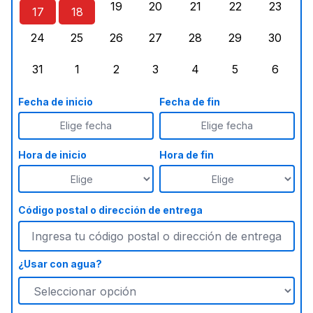
19
20
21
22
23
17
18
lunes, agosto 17, 2026
martes, agosto 18, 2026
miércoles, agosto 19, 2026
jueves, agosto 20, 2026
viernes, agosto 21, 20
sábado, agost
doming
24
25
26
27
28
29
30
lunes, agosto 24, 2026
martes, agosto 25, 2026
miércoles, agosto 26, 2026
jueves, agosto 27, 2026
viernes, agosto 28, 2
sábado, agost
doming
31
1
2
3
4
5
6
lunes, agosto 31, 2026
martes, septiembre 1, 2026
miércoles, septiembre 2, 2026
jueves, septiembre 3, 2026
viernes, septiembre 4
sábado, septi
doming
Fecha de inicio
Fecha de fin
Elige fecha
Elige fecha
Hora de inicio
Hora de fin
Código postal o dirección de entrega
¿Usar con agua?