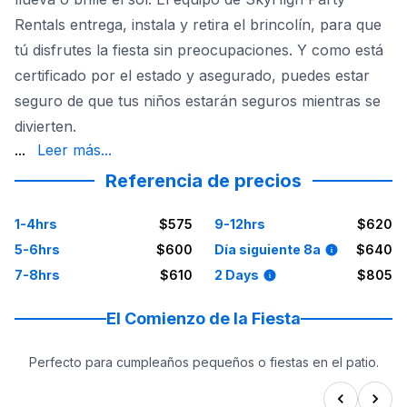
Rentals entrega, instala y retira el brincolín, para que
tú disfrutes la fiesta sin preocupaciones. Y como está
certificado por el estado y asegurado, puedes estar
seguro de que tus niños estarán seguros mientras se
divierten.
y áreas cercanas. ¿Qué esperas? ¡Reserva hoy tu Brinc
...
Leer más...
Referencia de precios
1-4hrs
$575
9-12hrs
$620
5-6hrs
$600
Día siguiente 8a
$640
7-8hrs
$610
2 Days
$805
El Comienzo de la Fiesta
Perfecto para cumpleaños pequeños o fiestas en el patio.