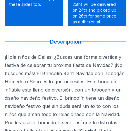
these slides too.
25th) will be delivered
on 24th and picked up
on 26th for same price
as a 4hr rental.
Descripción
¡Hola niños de Dallas! ¿Buscas una forma divertida y
festiva de celebrar tu próxima fiesta de Navidad? ¡No
busques más! El Brincolín 4en1 Navidad con Tobogán
Húmedo o Seco es lo que necesitas. Este brincolín
inflable está lleno de diversión, con un tobogán y un
diseño navideño festivo. El brincolín tiene un diseño
navideño festivo que sin duda será un éxito con los
niños que aman todo lo relacionado con la Navidad.
Puedes usarlo húmedo o seco, así que lo disfrutas
llueva o brille el sol. El equipo de SkyHigh Party