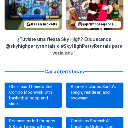
Karen Ricketts
@
primrosegardenoaks
¿Tuviste una fiesta Sky High? Etiquétanos
@skyhighpartyrentals o #SkyHighPartyRentals para
verla aquí.
Características
Christmas Themed 4in1
Banner includes Santa's
Combo Moonwalk with
sleigh, reindeer, and
basketball hoop and
snowman!
slide.
Recommended for ages
Christmas Special: All
3 & up. Teens will enjoy
Christmas Orders (Dec