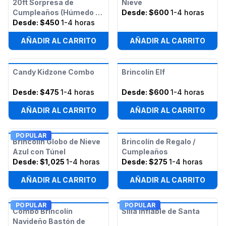
20ft Sorpresa de
Nieve
Cumpleaños (Húmedo o
Desde:
$600
1-4 horas
Seco)
Desde:
$450
1-4 horas
AÑADIR AL CARRITO
AÑADIR AL CARRITO
Candy Kidzone Combo
Brincolín Elf
Desde:
$475
1-4 horas
Desde:
$600
1-4 horas
AÑADIR AL CARRITO
AÑADIR AL CARRITO
POPULAR
Brincolín Globo de Nieve
Brincolín de Regalo /
Azul con Túnel
Cumpleaños
Desde:
$1,025
1-4 horas
Desde:
$275
1-4 horas
AÑADIR AL CARRITO
AÑADIR AL CARRITO
POPULAR
POPULAR
Combo Brincolín
Silla Inflable de Santa
Navideño Bastón de