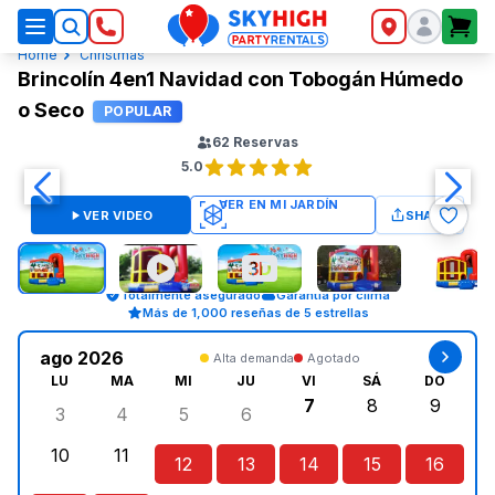
SkyHigh Logo
Home
Christmas
Brincolín 4en1 Navidad con Tobogán Húmedo
o Seco
POPULAR
62
Reservas
5.0
VER VIDEO
SHARE
Totalmente asegurado
Garantía por clima
Más de 1,000 reseñas de 5 estrellas
ago 2026
Alta demanda
Agotado
LU
MA
MI
JU
VI
SÁ
DO
7
8
9
3
4
5
6
lunes, agosto 3, 2026
martes, agosto 4, 2026
miércoles, agosto 5, 2026
jueves, agosto 6, 2026
viernes, agosto 7, 2
sábado, agost
doming
10
11
12
13
14
15
16
lunes, agosto 10, 2026
martes, agosto 11, 2026
miércoles, agosto 12, 2026
jueves, agosto 13, 2026
viernes, agosto 14, 2
sábado, agosto
doming