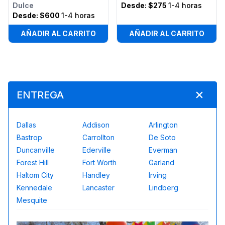
Dulce
Desde:
$275
1-4 horas
Desde:
$600
1-4 horas
AÑADIR AL CARRITO
AÑADIR AL CARRITO
ENTREGA
Dallas
Addison
Arlington
Bastrop
Carrollton
De Soto
Duncanville
Ederville
Everman
Forest Hill
Fort Worth
Garland
Haltom City
Handley
Irving
Kennedale
Lancaster
Lindberg
Mesquite