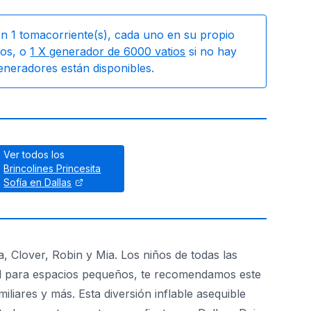
on
1
tomacorriente(s), cada uno en su propio
os, o
1
X generador de 6000 vatios
si no hay
generadores están disponibles.
Ver todos los
Brincolines Princesita
Sofía en Dallas
a, Clover, Robin y Mia. Los niños de todas las
deal para espacios pequeños, te recomendamos este
iliares y más. Esta diversión inflable asequible