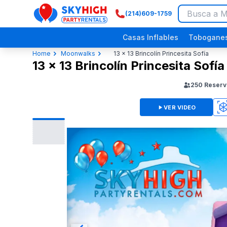
(214)609-1759
SkyHigh Logo
Casas Inflables
Toboganes
Home
Moonwalks
13 x 13 Brincolín Princesita Sofía
13 x 13 Brincolín Princesita Sofía
250
Reserv
VER VIDEO
3D
Festivales Religiosos
Picnics Empresariales
Eventos Comunitarios
Fiestas de Dinosaurios
Fiestas p