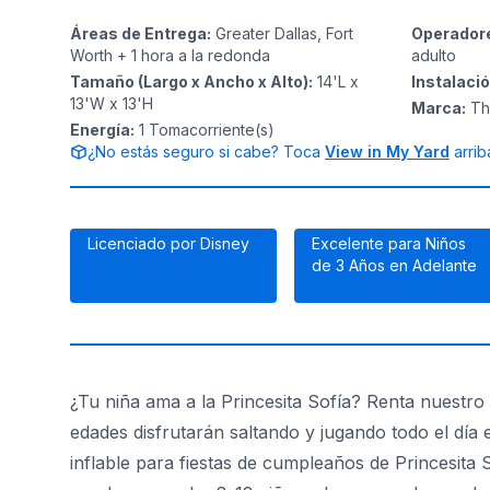
Áreas de Entrega
:
Greater Dallas, Fort
Operador
Worth + 1 hora a la redonda
adulto
Tamaño (Largo x Ancho x Alto)
:
14'L x
Instalaci
13'W x 13'H
Marca
:
Th
Energía
:
1
Tomacorriente(s)
¿No estás seguro si cabe? Toca
View in My Yard
arrib
Licenciado por Disney
Excelente para Niños
de 3 Años en Adelante
¿Tu niña ama a la Princesita Sofía? Renta nuestro b
edades disfrutarán saltando y jugando todo el día
inflable para fiestas de cumpleaños de Princesita S