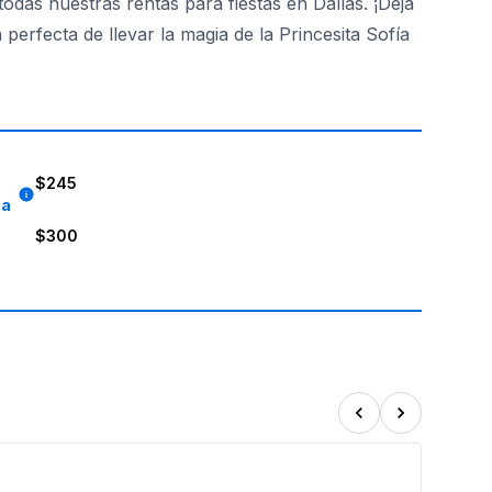
das nuestras rentas para fiestas en Dallas. ¡Deja
perfecta de llevar la magia de la Princesita Sofía
esmontar, y entregamos en Dallas, para que lo recibas direc
$245
8a
$300