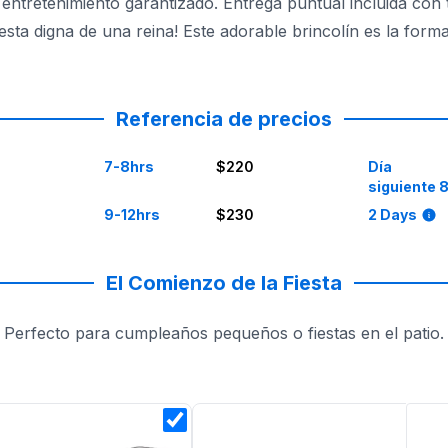
ntretenimiento garantizado. Entrega puntual incluida con to
sta digna de una reina! Este adorable brincolín es la forma 
s saltando y jugando. El brincolín es fácil de instalar y d
Referencia de precios
7-8hrs
$220
Día
siguiente 
9-12hrs
$230
2 Days
El Comienzo de la Fiesta
Perfecto para cumpleaños pequeños o fiestas en el patio.