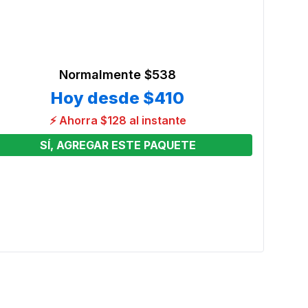
Normalmente
$538
Hoy desde
$410
⚡ Ahorra $128 al instante
SÍ, AGREGAR ESTE PAQUETE
 4
13 x 
Preci
From