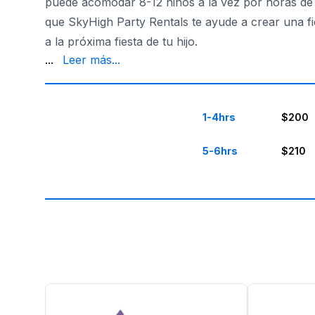
puede acomodar 8-12 niños a la vez por horas de e
que SkyHigh Party Rentals te ayude a crear una fie
a la próxima fiesta de tu hijo.
de Sofía, los niños pueden divertirse durante hora
...
Leer más...
1-4hrs
$200
5-6hrs
$210