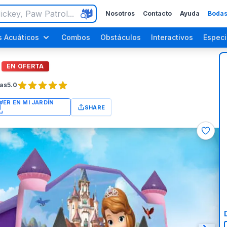
Nosotros
Contacto
Ayuda
Bodas
 Acuáticos
Combos
Obstáculos
Interactivos
Especi
EN OFERTA
as
5.0
SHARE
ara Adultos
Fiestas del Día del Trabajo