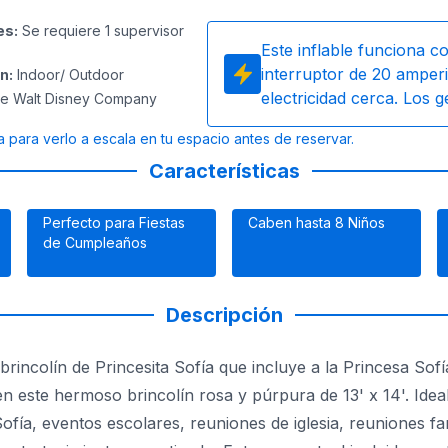
es
:
Se requiere 1 supervisor
Este inflable funciona c
interruptor de 20 amperi
ón
:
Indoor/ Outdoor
electricidad cerca. Los 
e Walt Disney Company
a para verlo a escala en tu espacio antes de reservar.
Características
Perfecto para Fiestas
Caben hasta 8 Niños
de Cumpleaños
Descripción
rincolín de Princesita Sofía que incluye a la Princesa Sofí
 en este hermoso brincolín rosa y púrpura de 13' x 14'. I
ofía, eventos escolares, reuniones de iglesia, reuniones fam