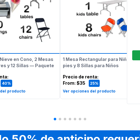
Nieve en Cono, 2 Mesas
1 Mesa Rectangular para Niños de
es y 12 Sillas — Paquete
pies y 8 Sillas para Niños
enta
:
Precio de renta
:
From:
$35
40%
25%
 del producto
Ver opciones del producto
lo 50% de anticipo requer