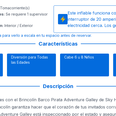
Tomacorriente(s)
Este inflable funciona c
es
:
Se requiere 1 supervisor
interruptor de 20 amperi
electricidad cerca. Los 
ón
:
Interior / Exterior
a para verlo a escala en tu espacio antes de reservar.
Características
Diversión para Todas
Cabe 6 u 8 Niños
las Edades
Descripción
es con el Brincolín Barco Pirata Adventure Galley de Sky Hi
ncolín garantiza hacer que el corazón de tus invitados corr
 Adventure Galley está inspeccionado por el estado y asegu