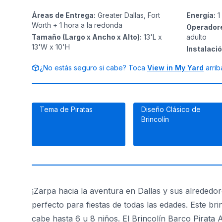
Áreas de Entrega
:
Greater Dallas, Fort
Energía
:
1
Worth + 1 hora a la redonda
Operador
Tamaño (Largo x Ancho x Alto)
:
13'L x
adulto
13'W x 10'H
Instalaci
¿No estás seguro si cabe? Toca
View in My Yard
arrib
Tema de Piratas
Diseño Clásico de
Brincolín
¡Zarpa hacia la aventura en Dallas y sus alrededor
perfecto para fiestas de todas las edades. Este bri
cabe hasta 6 u 8 niños. El Brincolín Barco Pirata