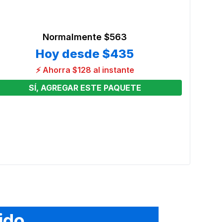
Normalmente
$563
Hoy desde
$435
⚡ Ahorra $128 al instante
SÍ, AGREGAR ESTE PAQUETE
 4
Brinc
Galle
Preci
From
ido