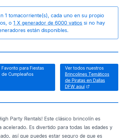
on
1
tomacorriente(s), cada uno en su propio
os, o
1
X generador de 6000 vatios
si no hay
generadores están disponibles.
Favorito para Fiestas
Ver todos nuestros
de Cumpleaños
Brincolines Temáticos
de Piratas en Dallas
DFW aquí
gh Party Rentals! Este clásico brincolín es
a acelerado. Es divertido para todas las edades y
rado, así que puedes estar seguro de que es