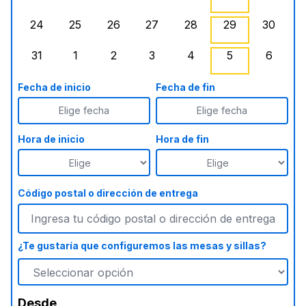
lunes, agosto 17, 2026
martes, agosto 18, 2026
miércoles, agosto 19, 2026
jueves, agosto 20, 2026
viernes, agosto 21, 20
sábado, agost
doming
24
25
26
27
28
29
30
lunes, agosto 24, 2026
martes, agosto 25, 2026
miércoles, agosto 26, 2026
jueves, agosto 27, 2026
viernes, agosto 28, 2
sábado, agost
doming
31
1
2
3
4
5
6
lunes, agosto 31, 2026
martes, septiembre 1, 2026
miércoles, septiembre 2, 2026
jueves, septiembre 3, 2026
viernes, septiembre 4
sábado, septi
doming
Fecha de inicio
Fecha de fin
Elige fecha
Elige fecha
Hora de inicio
Hora de fin
Código postal o dirección de entrega
¿Te gustaría que configuremos las mesas y sillas?
Desde