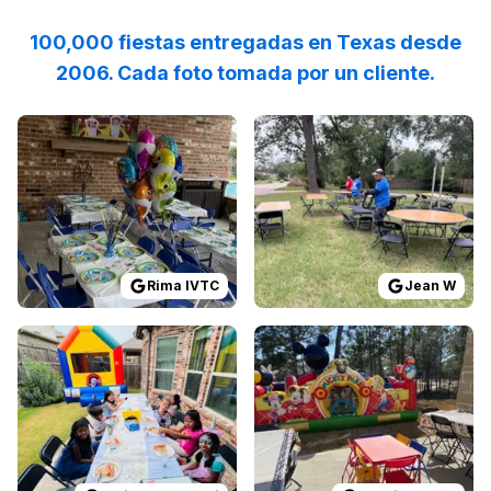
100,000 fiestas entregadas en Texas desde
2006. Cada foto tomada por un cliente.
Reviewed on
GoogleReviews
Reviewed on
by
Rima IVTC
GoogleReview
:
I highly rec
Rima IVTC
Jean W
Reviewed on
GoogleReviews
Reviewed on
by
Amita Hosangadi
GoogleReview
:
We wen