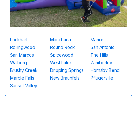
Lockhart
Manchaca
Manor
Rollingwood
Round Rock
San Antonio
San Marcos
Spicewood
The Hills
Walburg
West Lake
Wimberley
Brushy Creek
Dripping Springs
Hornsby Bend
Marble Falls
New Braunfels
Pflugerville
Sunset Valley