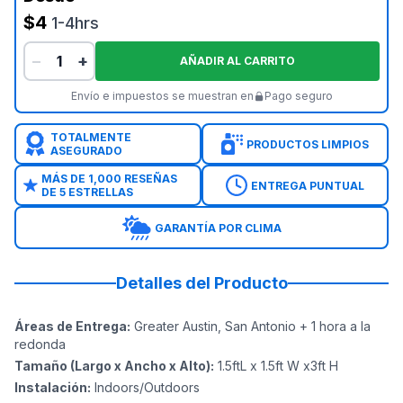
$4
1-4hrs
−
+
AÑADIR AL CARRITO
Envío e impuestos se muestran en
Pago seguro
TOTALMENTE
PRODUCTOS LIMPIOS
ASEGURADO
MÁS DE 1,000 RESEÑAS
ENTREGA PUNTUAL
DE 5 ESTRELLAS
GARANTÍA POR CLIMA
Detalles del Producto
Áreas de Entrega
:
Greater Austin, San Antonio + 1 hora a la
redonda
Tamaño (Largo x Ancho x Alto)
:
1.5ftL x 1.5ft W x3ft H
Instalación
:
Indoors/Outdoors