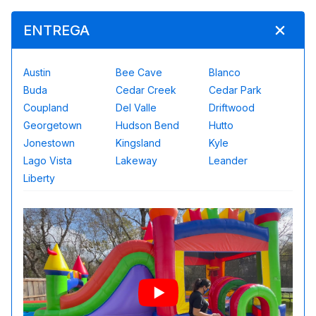
ENTREGA
Austin
Bee Cave
Blanco
Buda
Cedar Creek
Cedar Park
Coupland
Del Valle
Driftwood
Georgetown
Hudson Bend
Hutto
Jonestown
Kingsland
Kyle
Lago Vista
Lakeway
Leander
Liberty