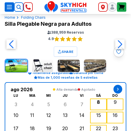
SkyHigh Logo
Home
Folding Chairs
Silla Plegable Negra para Adultos
388,959
Reservas
4.9
SHARE
Totalmente asegurado
Garantía por clima
Más de 1,000 reseñas de 5 estrellas
ago 2026
Alta demanda
Agotado
LU
MA
MI
JU
VI
SÁ
DO
8
9
3
4
5
6
7
lunes, agosto 3, 2026
martes, agosto 4, 2026
miércoles, agosto 5, 2026
jueves, agosto 6, 2026
viernes, agosto 7, 202
sábado, agost
doming
10
11
12
13
14
15
16
lunes, agosto 10, 2026
martes, agosto 11, 2026
miércoles, agosto 12, 2026
jueves, agosto 13, 2026
viernes, agosto 14, 2
sábado, agosto
doming
17
18
19
20
21
22
23