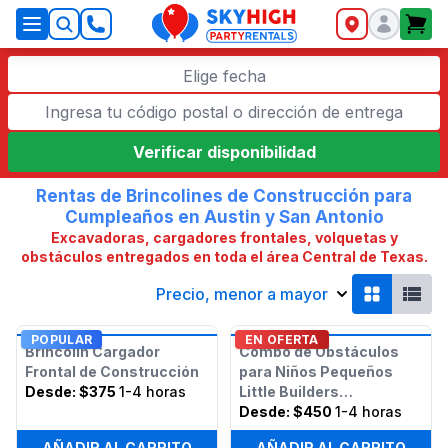
SkyHigh Logo
Elige fecha
Verificar disponibilidad
Rentas de Brincolines de Construcción para
Cumpleaños en Austin y San Antonio
Excavadoras, cargadores frontales, volquetas y
obstáculos entregados en toda el área Central de Texas.
Precio, menor a mayor
POPULAR
EN OFERTA
Brincolín Cargador
Combo de Obstáculos
Frontal de Construcción
para Niños Pequeños
Desde:
$375
1-4 horas
Little Builders
Construction
Desde:
$450
1-4 horas
AÑADIR AL CARRITO
AÑADIR AL CARRITO