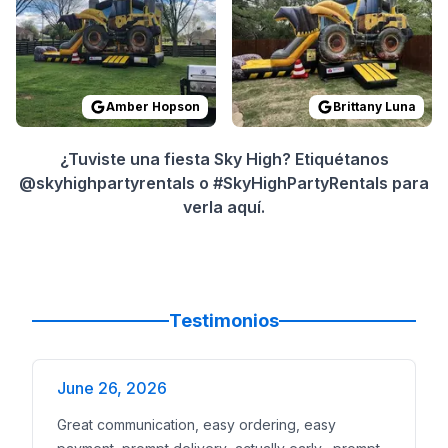
Fiestas en
A
Reserva en 
Ingresa tu
f
Elige tu bri
Visualiza c
Amber Hopson
Brittany Luna
Reserva co
Entregamos,
¿Tuviste una fiesta Sky High? Etiquétanos
Planificació
@skyhighpartyrentals o #SkyHighPartyRentals para
verla aquí.
Testimonios
June 26, 2026
Great communication, easy ordering, easy