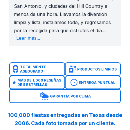
San Antonio, y ciudades del Hill Country a
menos de una hora. Llevamos la diversión
limpia y lista, instalamos todo, y regresamos
para hacer el
por la recogida para que disfrutes el día.
...
Por Qué los
Leer más...
Equipo limp
Entrega a 
Ofertas dia
Herramient
TOTALMENTE
PRODUCTOS LIMPIOS
Todo en un 
ASEGURADO
Lo Más Ama
MÁS DE 1,000 RESEÑAS
ENTREGA PUNTUAL
DE 5 ESTRELLAS
Brincolín C
Combo de Ob
GARANTÍA POR CLIMA
Combo Brin
Combo Brin
Curso de O
100,000 fiestas entregadas en Texas desde
Desafío de 
2006. Cada foto tomada por un cliente.
Tobogán co