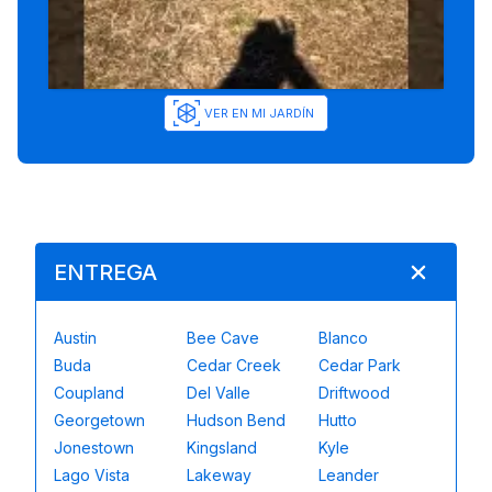
VER EN MI JARDÍN
ENTREGA
Austin
Bee Cave
Blanco
Buda
Cedar Creek
Cedar Park
Coupland
Del Valle
Driftwood
Georgetown
Hudson Bend
Hutto
Jonestown
Kingsland
Kyle
Lago Vista
Lakeway
Leander