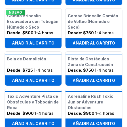
NUEVO
Combo Brincolín
Combo Brincolín Camión
Excavadora con Tobogán
de Volteo (Húmedo o
Húmedo o Seco
Seco)
Desde:
$500
1-4 horas
Desde:
$750
1-4 horas
AÑADIR AL CARRITO
AÑADIR AL CARRITO
Bola de Demolición
Pista de Obstáculos
Zona de Construcción
Desde:
$725
1-4 horas
Desde:
$750
1-4 horas
AÑADIR AL CARRITO
AÑADIR AL CARRITO
Toxic Adventure Pista de
Adrenaline Rush Toxic
Obstáculos y Tobogán de
Junior Adventure
Roca
Obstáculos
Desde:
$900
1-4 horas
Desde:
$900
1-4 horas
AÑADIR AL CARRITO
AÑADIR AL CARRITO