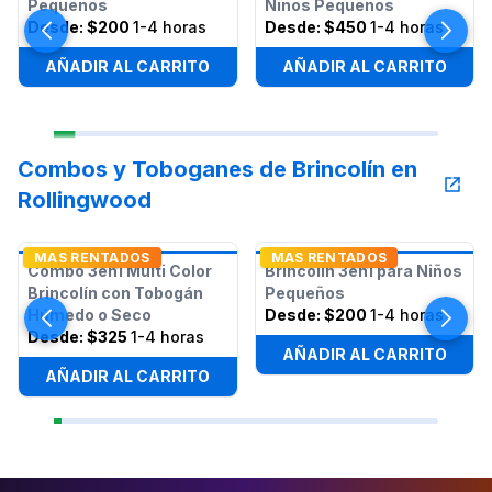
Pequeños
Niños Pequeños
Desde:
$200
1-4 horas
Desde:
$450
1-4 horas
AÑADIR AL CARRITO
AÑADIR AL CARRITO
Combos y Toboganes de Brincolín en
Rollingwood
MAS RENTADOS
MAS RENTADOS
Combo 3en1 Multi Color
Brincolín 3en1 para Niños
Brincolín con Tobogán
Pequeños
Húmedo o Seco
Desde:
$200
1-4 horas
Desde:
$325
1-4 horas
AÑADIR AL CARRITO
AÑADIR AL CARRITO