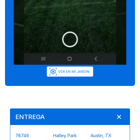
VER EN MI JARDÍN
ENTREGA
78746
Hatley Park
Austin, TX