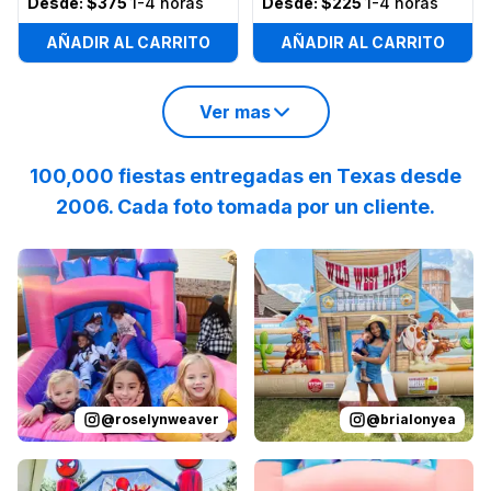
Desde:
$375
1-4 horas
Desde:
$225
1-4 horas
AÑADIR AL CARRITO
AÑADIR AL CARRITO
Ver mas
100,000 fiestas entregadas en Texas desde
2006. Cada foto tomada por un cliente.
Reviewed on
Instagram
by
roselynweaver
Reviewed on
Instagram
:
It’s not a ki
by
b
@
roselynweaver
@
brialonyea
Reviewed on
Instagram
by
jenndesouza
Reviewed on
:
Oscar swinging 
Instagram
by
p