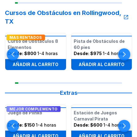
Cursos de Obstáculos en Rollingwood,
TX
MAS RENTADOS
Curso de Obstáculos 8
Pista de Obstáculos de
Elementos
60 pies
Desde:
$800
1-4 horas
Desde:
$975
1-4 horas
AÑADIR AL CARRITO
AÑADIR AL CARRITO
Extras
MEJOR COMPLEMENTO
Juego de Plinko
Estación de Juegos
Carnaval Pirata
Desde:
$150
1-4 horas
Desde:
$600
1-4 horas
AÑADIR AL CARRITO
AÑADIR AL CARRITO