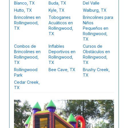
Blanco, TX
Buda, TX
Del Valle
Hutto, TX
Kyle, TX
Walburg, TX
Brincolines en
Toboganes
Brincolines para
Rollingwood,
Acuáticos en
Niños
TX
Rollingwood,
Pequeños en
TX
Rollingwood,
TX
Combos de
Inflables
Cursos de
Brincolines en
Deportivos en
Obstáculos en
Rollingwood,
Rollingwood,
Rollingwood,
TX
TX
TX
Rollingwood
Bee Cave, TX
Brushy Creek,
Park
TX
Cedar Creek,
TX