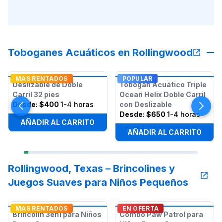
Toboganes Acuáticos en Rollingwood
MAS RENTADOS
POPULAR
Deslizable de Doble
Tobogán Acuático Triple
Carril 32 pies
Ocean Helix Doble Carril
Desde:
$400
1-4 horas
con Deslizable
Desde:
$650
1-4 horas
AÑADIR AL CARRITO
AÑADIR AL CARRITO
Rollingwood, Texas – Brincolines y
Juegos Suaves para Niños Pequeños
MAS RENTADOS
EN OFERTA
Brincolín 3en1 para Niños
Combo Paw Patrol para