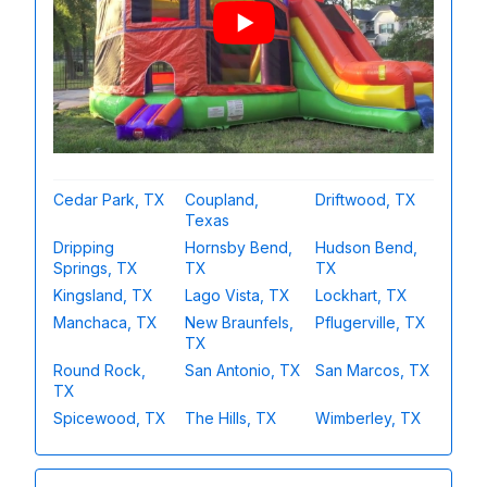
Cedar Park, TX
Coupland,
Driftwood, TX
Texas
Dripping
Hornsby Bend,
Hudson Bend,
Springs, TX
TX
TX
Kingsland, TX
Lago Vista, TX
Lockhart, TX
Manchaca, TX
New Braunfels,
Pflugerville, TX
TX
Round Rock,
San Antonio, TX
San Marcos, TX
TX
Spicewood, TX
The Hills, TX
Wimberley, TX