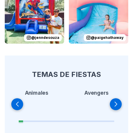
@
jenndesouza
@
paigehathaway
TEMAS DE FIESTAS
Animales
Avengers