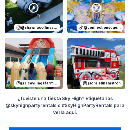
@
shawnacollinsevents
@
connectionsqueen
Reviewed on
Instagram
by
ricevillagefarmersmarket
Reviewed on
Instagram
by
:
Sli
c
@
ricevillagefarmersmarket
@
christinamstroh
¿Tuviste una fiesta Sky High? Etiquétanos
@skyhighpartyrentals o #SkyHighPartyRentals para
verla aquí.