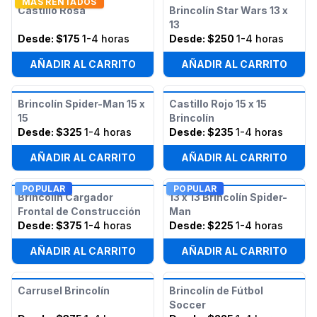
MAS RENTADOS
Castillo Rosa
Brincolín Star Wars 13 x
13
Desde:
$175
1-4 horas
Desde:
$250
1-4 horas
AÑADIR AL CARRITO
AÑADIR AL CARRITO
Brincolín Spider-Man 15 x
Castillo Rojo 15 x 15
15
Brincolín
Desde:
$325
1-4 horas
Desde:
$235
1-4 horas
AÑADIR AL CARRITO
AÑADIR AL CARRITO
POPULAR
POPULAR
Brincolín Cargador
13 x 13 Brincolín Spider-
Frontal de Construcción
Man
Desde:
$375
1-4 horas
Desde:
$225
1-4 horas
AÑADIR AL CARRITO
AÑADIR AL CARRITO
Carrusel Brincolín
Brincolín de Fútbol
Soccer