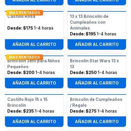
MAS RENTADOS
Castillo Rosa
13 x 13 Brincolín de
Cumpleaños con
Desde:
$175
1-4 horas
Animales
Desde:
$195
1-4 horas
AÑADIR AL CARRITO
AÑADIR AL CARRITO
MAS RENTADOS
Brincolín 3en1 para Niños
Brincolín Star Wars 13 x
Pequeños
13
Desde:
$200
1-4 horas
Desde:
$250
1-4 horas
AÑADIR AL CARRITO
AÑADIR AL CARRITO
Castillo Rojo 15 x 15
Brincolín de Cumpleaños
Brincolín
/ Regalo
Desde:
$235
1-4 horas
Desde:
$275
1-4 horas
AÑADIR AL CARRITO
AÑADIR AL CARRITO