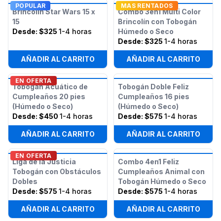
POPULAR
MAS RENTADOS
Brincolín Star Wars 15 x
Combo 3en1 Multi Color
15
Brincolín con Tobogán
Desde:
$325
1-4 horas
Húmedo o Seco
Desde:
$325
1-4 horas
AÑADIR AL CARRITO
AÑADIR AL CARRITO
EN OFERTA
Tobogán Acuático de
Tobogán Doble Feliz
Cumpleaños 20 pies
Cumpleaños 16 pies
(Húmedo o Seco)
(Húmedo o Seco)
Desde:
$450
1-4 horas
Desde:
$575
1-4 horas
AÑADIR AL CARRITO
AÑADIR AL CARRITO
EN OFERTA
Liga de la Justicia
Combo 4en1 Feliz
Tobogán con Obstáculos
Cumpleaños Animal con
Dobles
Tobogán Húmedo o Seco
Desde:
$575
1-4 horas
Desde:
$575
1-4 horas
AÑADIR AL CARRITO
AÑADIR AL CARRITO