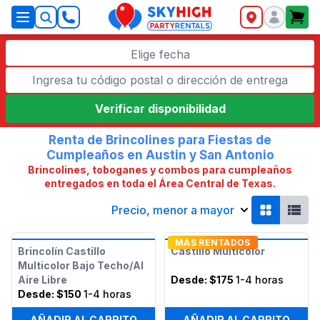
SkyHigh Logo
Elige fecha
Verificar disponibilidad
Renta de Brincolines para Fiestas de
Cumpleaños en Austin y San Antonio
Brincolines, toboganes y combos para cumpleaños
entregados en toda el Área Central de Texas.
Precio, menor a mayor
MAS RENTADOS
Brincolín Castillo
Castillo Multicolor
Multicolor Bajo Techo/Al
Aire Libre
Desde:
$175
1-4 horas
Desde:
$150
1-4 horas
AÑADIR AL CARRITO
AÑADIR AL CARRITO