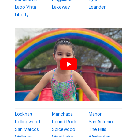
Lago Vista
Lakeway
Leander
Liberty
Lockhart
Manchaca
Manor
Rollingwood
Round Rock
San Antonio
San Marcos
Spicewood
The Hills
Walburg
West Lake
Wimberley