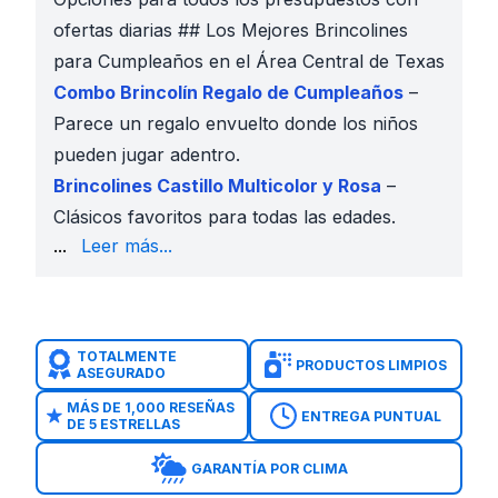
ofertas diarias ## Los Mejores Brincolines
para Cumpleaños en el Área Central de Texas
Combo Brincolín Regalo de Cumpleaños
–
Parece un regalo envuelto donde los niños
pueden jugar adentro.
Brincolines Castillo Multicolor y Rosa
–
Clásicos favoritos para todas las edades.
Sorpresa de Cumpleaños
– Perfecto para listas de i
...
Leer más...
Combo 4 en 1 Feliz Cumpleaños
– Salta, escala y de
Ingresa tu
fecha del evento y código postal
Selecciona tu brincolín, tobogán o combo
Agrega extras para la fiesta como mesas y concesio
TOTALMENTE
PRODUCTOS LIMPIOS
ASEGURADO
Reserva con 50% de depósito
Sky High entrega, instala y recoge a tiempo
MÁS DE 1,000 RESEÑAS
ENTREGA PUNTUAL
DE 5 ESTRELLAS
GARANTÍA POR CLIMA