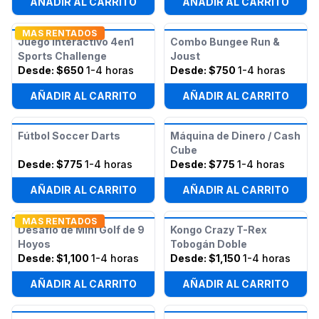
AÑADIR AL CARRITO
AÑADIR AL CARRITO
MAS RENTADOS
Juego Interactivo 4en1
Combo Bungee Run &
Sports Challenge
Joust
Desde:
$650
1-4 horas
Desde:
$750
1-4 horas
AÑADIR AL CARRITO
AÑADIR AL CARRITO
Fútbol Soccer Darts
Máquina de Dinero / Cash
Cube
Desde:
$775
1-4 horas
Desde:
$775
1-4 horas
AÑADIR AL CARRITO
AÑADIR AL CARRITO
MAS RENTADOS
Desafío de Mini Golf de 9
Kongo Crazy T-Rex
Hoyos
Tobogán Doble
Desde:
$1,100
1-4 horas
Desde:
$1,150
1-4 horas
AÑADIR AL CARRITO
AÑADIR AL CARRITO