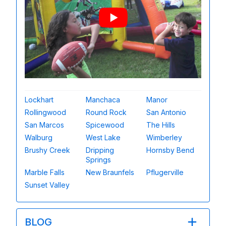
Lockhart
Manchaca
Manor
Rollingwood
Round Rock
San Antonio
San Marcos
Spicewood
The Hills
Walburg
West Lake
Wimberley
Brushy Creek
Dripping
Hornsby Bend
Springs
Marble Falls
New Braunfels
Pflugerville
Sunset Valley
BLOG