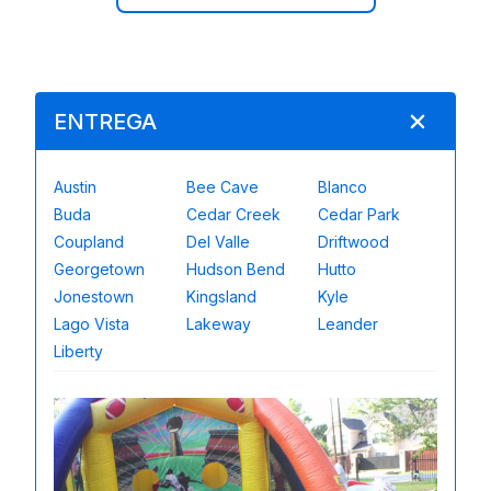
ENTREGA
Austin
Bee Cave
Blanco
Buda
Cedar Creek
Cedar Park
Coupland
Del Valle
Driftwood
Georgetown
Hudson Bend
Hutto
Jonestown
Kingsland
Kyle
Lago Vista
Lakeway
Leander
Liberty