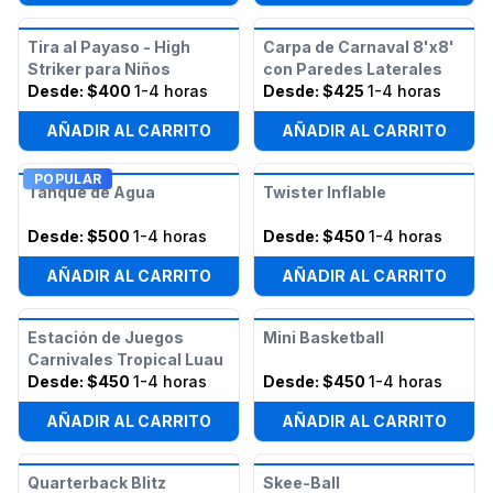
Tira al Payaso - High
Carpa de Carnaval 8'x8'
Striker para Niños
con Paredes Laterales
Desde:
$400
1-4 horas
Desde:
$425
1-4 horas
AÑADIR AL CARRITO
AÑADIR AL CARRITO
POPULAR
Tanque de Agua
Twister Inflable
Desde:
$500
1-4 horas
Desde:
$450
1-4 horas
AÑADIR AL CARRITO
AÑADIR AL CARRITO
Estación de Juegos
Mini Basketball
Carnivales Tropical Luau
Desde:
$450
1-4 horas
Desde:
$450
1-4 horas
AÑADIR AL CARRITO
AÑADIR AL CARRITO
Quarterback Blitz
Skee-Ball