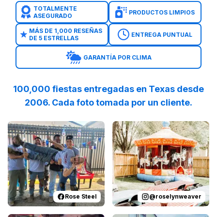
TOTALMENTE
PRODUCTOS LIMPIOS
ASEGURADO
MÁS DE 1,000 RESEÑAS
ENTREGA PUNTUAL
DE 5 ESTRELLAS
GARANTÍA POR CLIMA
100,000 fiestas entregadas en Texas desde
2006. Cada foto tomada por un cliente.
Reviewed on
Facebook
by
Rose Steel
Reviewed on
:
Thank you all for
Instagram
by
r
Rose Steel
@
roselynweaver