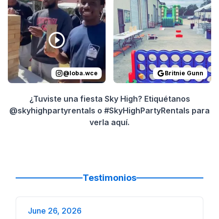
Reviewed on
Instagram
by
loba.wce
Reviewed on
:
That’s a wrap with 
GoogleReview
@
loba.wce
Britnie Gunn
¿Tuviste una fiesta Sky High? Etiquétanos
@skyhighpartyrentals o #SkyHighPartyRentals para
verla aquí.
Testimonios
June 26, 2026