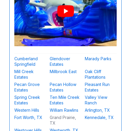
Cumberland
Glendover
Marady Parks
Springfield
Estates
Mill Creek
Millbrook East
Oak Cliff
Estates
Plantations
Pecan Grove
Pecan Hollow
Pleasant Run
Estates
Estates
Estates
Spring Creek
Ten Mile Creek
Valley View
Estates
Estates
Ranch
Western Hills
William Rawlins
Arlington, TX
Fort Worth, TX
Grand Prairie,
Kennedale, TX
TX
Westover Hills,
Westworth, TX