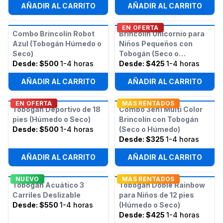
AÑADIR AL CARRITO
AÑADIR AL CARRITO
EN OFERTA
Combo Brincolín Robot
Brincolín Unicornio para
Azul (Tobogán Húmedo o
Niños Pequeños con
Seco)
Tobogán (Seco o
Desde:
$500
1-4 horas
Húmedo)
Desde:
$425
1-4 horas
AÑADIR AL CARRITO
AÑADIR AL CARRITO
EN OFERTA
MAS RENTADOS
Tobogán Deportivo de 18
Combo 3en1 Multi Color
pies (Húmedo o Seco)
Brincolín con Tobogán
Desde:
$500
1-4 horas
(Seco o Húmedo)
Desde:
$325
1-4 horas
AÑADIR AL CARRITO
AÑADIR AL CARRITO
NUEVO
MAS RENTADOS
Tobogán Acuático 3
Tobogán Doble Rainbow
Carriles Deslizable
para Niños de 12 pies
Desde:
$550
1-4 horas
(Húmedo o Seco)
Desde:
$425
1-4 horas