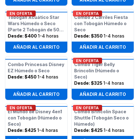
EN OFERTA
EN OFERTA
Tobogán Acuático Star
Combo 2 Carriles Fiesta
Wars Húmedo o Seco
con Tobogán Húmedo o
(Parte 2 Tobogán de 50
Seco
pies Obstáculos Star
Desde:
$400
1-4 horas
Desde:
$350
1-4 horas
Wars)
AÑADIR AL CARRITO
AÑADIR AL CARRITO
EN OFERTA
Combo Princesas Disney
Combo Tiger Belly
EZ Húmedo o Seco
Brincolín (Húmedo o
Desde:
$450
1-4 horas
Seco)
Desde:
$325
1-4 horas
AÑADIR AL CARRITO
AÑADIR AL CARRITO
EN OFERTA
EN OFERTA
El Mundo de Disney 4en1
Combo Brincolín Space
con Tobogán (Húmedo o
Shuttle (Tobogán Seco o
Seco)
Húmedo)
Desde:
$425
1-4 horas
Desde:
$425
1-4 horas