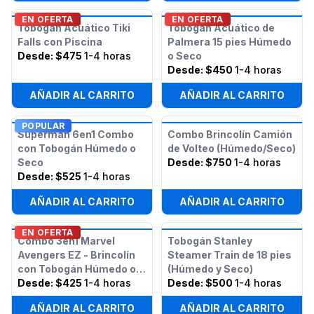
EN OFERTA
EN OFERTA
Tobogán Acuático Tiki
Tobogán Acuático de
Falls con Piscina
Palmera 15 pies Húmedo
Desde:
$475
1-4 horas
o Seco
Desde:
$450
1-4 horas
AÑADIR AL CARRITO
AÑADIR AL CARRITO
POPULAR
Superman 6en1 Combo
Combo Brincolín Camión
con Tobogán Húmedo o
de Volteo (Húmedo/Seco)
Seco
Desde:
$750
1-4 horas
Desde:
$525
1-4 horas
AÑADIR AL CARRITO
AÑADIR AL CARRITO
EN OFERTA
Combo 3en1 Marvel
Tobogán Stanley
Avengers EZ - Brincolín
Steamer Train de 18 pies
con Tobogán Húmedo o
(Húmedo y Seco)
Seco
Desde:
$425
1-4 horas
Desde:
$500
1-4 horas
AÑADIR AL CARRITO
AÑADIR AL CARRITO