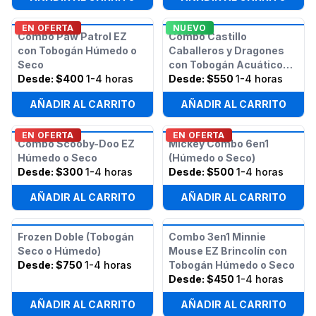
EN OFERTA
NUEVO
Combo Paw Patrol EZ
Combo Castillo
con Tobogán Húmedo o
Caballeros y Dragones
Seco
con Tobogán Acuático
Desde:
$400
1-4 horas
Húmedo o Seco
Desde:
$550
1-4 horas
AÑADIR AL CARRITO
AÑADIR AL CARRITO
EN OFERTA
EN OFERTA
Combo Scooby-Doo EZ
Mickey Combo 6en1
Húmedo o Seco
(Húmedo o Seco)
Desde:
$300
1-4 horas
Desde:
$500
1-4 horas
AÑADIR AL CARRITO
AÑADIR AL CARRITO
Frozen Doble (Tobogán
Combo 3en1 Minnie
Seco o Húmedo)
Mouse EZ Brincolín con
Desde:
$750
1-4 horas
Tobogán Húmedo o Seco
Desde:
$450
1-4 horas
AÑADIR AL CARRITO
AÑADIR AL CARRITO