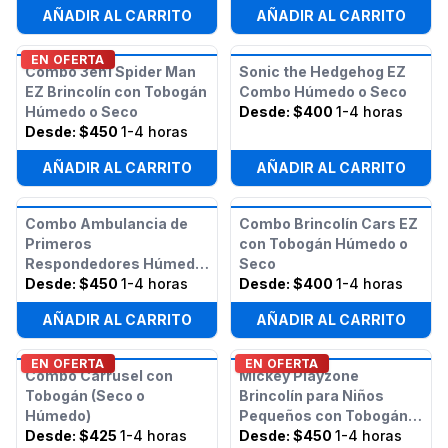
AÑADIR AL CARRITO
AÑADIR AL CARRITO
EN OFERTA
Combo 3en1 Spider Man
Sonic the Hedgehog EZ
EZ Brincolín con Tobogán
Combo Húmedo o Seco
Húmedo o Seco
Desde:
$400
1-4 horas
Desde:
$450
1-4 horas
AÑADIR AL CARRITO
AÑADIR AL CARRITO
Combo Ambulancia de
Combo Brincolín Cars EZ
Primeros
con Tobogán Húmedo o
Respondedores Húmedo
Seco
y Seco
Desde:
$450
1-4 horas
Desde:
$400
1-4 horas
AÑADIR AL CARRITO
AÑADIR AL CARRITO
EN OFERTA
EN OFERTA
Combo Carrusel con
Mickey Playzone
Tobogán (Seco o
Brincolín para Niños
Húmedo)
Pequeños con Tobogán
Desde:
$425
1-4 horas
(Húmedo o Seco)
Desde:
$450
1-4 horas