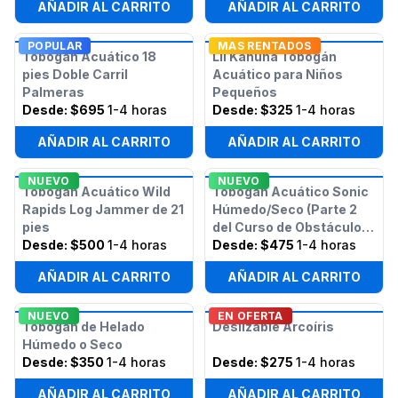
AÑADIR AL CARRITO
AÑADIR AL CARRITO
POPULAR
MAS RENTADOS
Tobogán Acuático 18
Lil Kahuna Tobogán
pies Doble Carril
Acuático para Niños
Palmeras
Pequeños
Desde:
$695
1-4 horas
Desde:
$325
1-4 horas
AÑADIR AL CARRITO
AÑADIR AL CARRITO
NUEVO
NUEVO
Tobogán Acuático Wild
Tobogán Acuático Sonic
Rapids Log Jammer de 21
Húmedo/Seco (Parte 2
pies
del Curso de Obstáculos
Desde:
$500
1-4 horas
Sonic de 50 pies)
Desde:
$475
1-4 horas
AÑADIR AL CARRITO
AÑADIR AL CARRITO
NUEVO
EN OFERTA
Tobogán de Helado
Deslizable Arcoíris
Húmedo o Seco
Desde:
$350
1-4 horas
Desde:
$275
1-4 horas
AÑADIR AL CARRITO
AÑADIR AL CARRITO