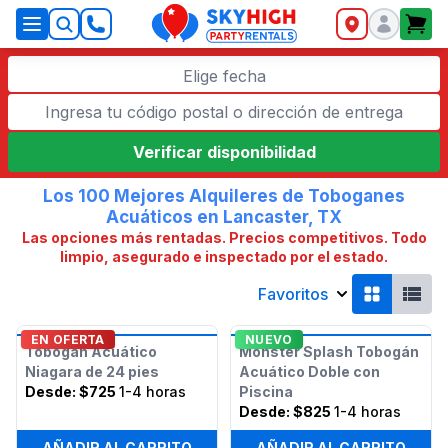
SkyHigh Logo
Elige fecha
Verificar disponibilidad
Los 100 Mejores Alquileres de Toboganes
Acuáticos en Lancaster, TX
Las opciones más rentadas. Precios competitivos. Todo
limpio, asegurado e inspectado por el estado.
Favoritos
EN OFERTA
NUEVO
Tobogán Acuático
Monster Splash Tobogán
Niagara de 24 pies
Acuático Doble con
Desde:
$725
1-4 horas
Piscina
Desde:
$825
1-4 horas
AÑADIR AL CARRITO
AÑADIR AL CARRITO