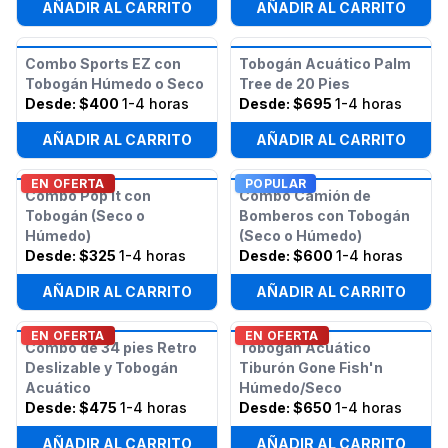
AÑADIR AL CARRITO
AÑADIR AL CARRITO
Combo Sports EZ con
Tobogán Acuático Palm
Tobogán Húmedo o Seco
Tree de 20 Pies
Desde:
$400
1-4 horas
Desde:
$695
1-4 horas
AÑADIR AL CARRITO
AÑADIR AL CARRITO
EN OFERTA
POPULAR
Combo Pop It con
Combo Camión de
Tobogán (Seco o
Bomberos con Tobogán
Húmedo)
(Seco o Húmedo)
Desde:
$325
1-4 horas
Desde:
$600
1-4 horas
AÑADIR AL CARRITO
AÑADIR AL CARRITO
EN OFERTA
EN OFERTA
Combo de 34 pies Retro
Tobogán Acuático
Deslizable y Tobogán
Tiburón Gone Fish'n
Acuático
Húmedo/Seco
Desde:
$475
1-4 horas
Desde:
$650
1-4 horas
AÑADIR AL CARRITO
AÑADIR AL CARRITO