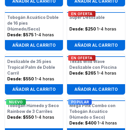
AÑADIR AL CARRITO
AÑADIR AL CARRITO
EN OFERTA
Tobogán Acuático Doble
Super Deslizable
de 16 pies
(Húmedo/Seco)
Desde:
$250
1-4 horas
Desde:
$575
1-4 horas
AÑADIR AL CARRITO
AÑADIR AL CARRITO
EN OFERTA
Deslizable de 35 pies
Texas Wild Wave
Tropical Palm de Doble
Deslizable con Piscina
Carril
Desde:
$265
1-4 horas
Desde:
$550
1-4 horas
AÑADIR AL CARRITO
AÑADIR AL CARRITO
NUEVO
POPULAR
Tobogán Húmedo y Seco
Mega Pink Combo con
Rainbow de 3 Carriles
Tobogán Acuático
Desde:
$550
1-4 horas
(Húmedo o Seco)
Desde:
$400
1-4 horas