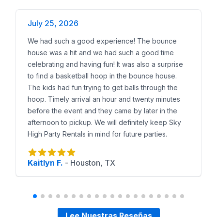
Combos de Brincolines en Lancaster
Juegos Interactivos en Lancaster
July 25, 2026
Cursos de Obstáculos en Lancaster
--- ## Reserva u
We had such a good experience! The bounce
house was a hit and we had such a good time
celebrating and having fun! It was also a surprise
to find a basketball hoop in the bounce house.
The kids had fun trying to get balls through the
hoop. Timely arrival an hour and twenty minutes
before the event and they came by later in the
afternoon to pickup. We will definitely keep Sky
High Party Rentals in mind for future parties.
Kaitlyn F.
-
Houston, TX
Lee Nuestras Reseñas