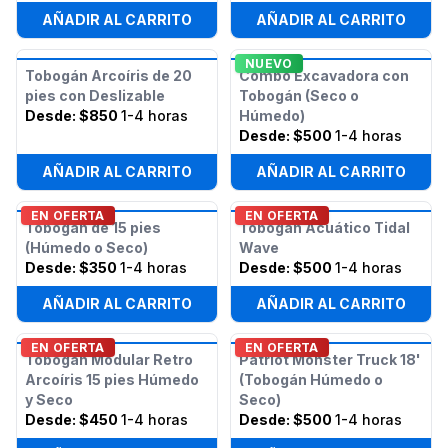
AÑADIR AL CARRITO
AÑADIR AL CARRITO
NUEVO
Tobogán Arcoíris de 20
Combo Excavadora con
pies con Deslizable
Tobogán (Seco o
Desde:
$850
1-4 horas
Húmedo)
Desde:
$500
1-4 horas
AÑADIR AL CARRITO
AÑADIR AL CARRITO
EN OFERTA
EN OFERTA
Tobogán de 15 pies
Tobogán Acuático Tidal
(Húmedo o Seco)
Wave
Desde:
$350
1-4 horas
Desde:
$500
1-4 horas
AÑADIR AL CARRITO
AÑADIR AL CARRITO
EN OFERTA
EN OFERTA
Tobogán Modular Retro
Patriot Monster Truck 18'
Arcoíris 15 pies Húmedo
(Tobogán Húmedo o
y Seco
Seco)
Desde:
$450
1-4 horas
Desde:
$500
1-4 horas