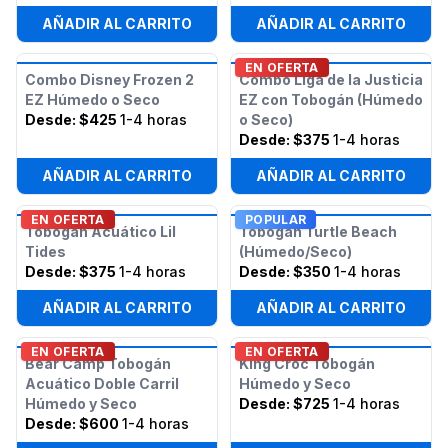
AÑADIR AL CARRITO
AÑADIR AL CARRITO
EN OFERTA
Combo Disney Frozen 2
Combo Liga de la Justicia
EZ Húmedo o Seco
EZ con Tobogán (Húmedo
Desde:
$425
1-4 horas
o Seco)
Desde:
$375
1-4 horas
AÑADIR AL CARRITO
AÑADIR AL CARRITO
EN OFERTA
POPULAR
Tobogán Acuático Lil
Tobogán Turtle Beach
Tides
(Húmedo/Seco)
Desde:
$375
1-4 horas
Desde:
$350
1-4 horas
AÑADIR AL CARRITO
AÑADIR AL CARRITO
EN OFERTA
EN OFERTA
Bear Camp Tobogán
King Croc Tobogán
Acuático Doble Carril
Húmedo y Seco
Húmedo y Seco
Desde:
$725
1-4 horas
Desde:
$600
1-4 horas