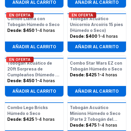
AÑADIR AL CARRITO
AÑADIR AL CARRITO
EN OFERTA
EN OFERTA
Combo Llama con
Tobogán Acuático
Tobogán Húmedo o Seco
Unicornio Arcoíris 15 pies
Desde:
$450
1-4 horas
(Húmedo o Seco)
Desde:
$400
1-4 horas
AÑADIR AL CARRITO
AÑADIR AL CARRITO
EN OFERTA
Tobogán Acuático de
Combo Star Wars EZ con
20ft Sorpresa de
Tobogán Húmedo o Seco
Cumpleaños (Húmedo o
Desde:
$425
1-4 horas
Seco)
Desde:
$450
1-4 horas
AÑADIR AL CARRITO
AÑADIR AL CARRITO
Combo Lego Bricks
Tobogán Acuático
Húmedo o Seco
Minions Húmedo o Seco
Desde:
$425
1-4 horas
(Parte 2 Tobogán del
Curso de Obstáculos de
Desde:
$475
1-4 horas
50 pies Minions)