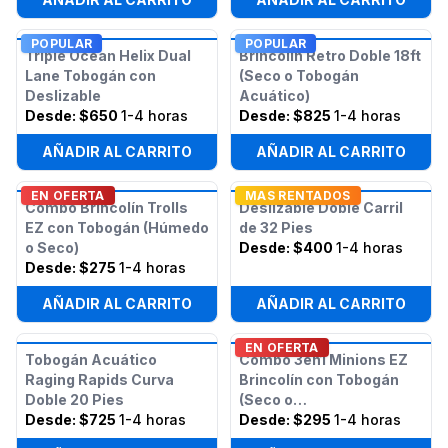
POPULAR
POPULAR
Triple Ocean Helix Dual
Brincolín Retro Doble 18ft
Lane Tobogán con
(Seco o Tobogán
Deslizable
Acuático)
Desde:
$650
1-4 horas
Desde:
$825
1-4 horas
AÑADIR AL CARRITO
AÑADIR AL CARRITO
EN OFERTA
MAS RENTADOS
Combo Brincolín Trolls
Deslizable Doble Carril
EZ con Tobogán (Húmedo
de 32 Pies
o Seco)
Desde:
$400
1-4 horas
Desde:
$275
1-4 horas
AÑADIR AL CARRITO
AÑADIR AL CARRITO
EN OFERTA
Tobogán Acuático
Combo 3en1 Minions EZ
Raging Rapids Curva
Brincolín con Tobogán
Doble 20 Pies
(Seco o
Desde:
$725
1-4 horas
Húmedo/Acuático)
Desde:
$295
1-4 horas