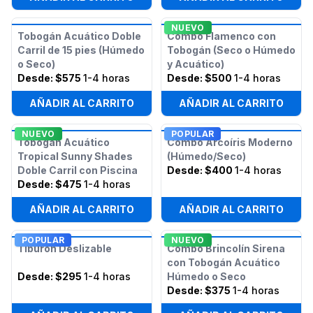
NUEVO
Tobogán Acuático Doble
Combo Flamenco con
Carril de 15 pies (Húmedo
Tobogán (Seco o Húmedo
o Seco)
y Acuático)
Desde:
$575
1-4 horas
Desde:
$500
1-4 horas
AÑADIR AL CARRITO
AÑADIR AL CARRITO
NUEVO
POPULAR
Tobogán Acuático
Combo Arcoíris Moderno
Tropical Sunny Shades
(Húmedo/Seco)
Doble Carril con Piscina
Desde:
$400
1-4 horas
Desde:
$475
1-4 horas
AÑADIR AL CARRITO
AÑADIR AL CARRITO
POPULAR
NUEVO
Tiburón Deslizable
Combo Brincolín Sirena
con Tobogán Acuático
Desde:
$295
1-4 horas
Húmedo o Seco
Desde:
$375
1-4 horas