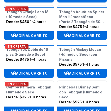
EN OFERTA
Tobogán Granja Loca 18'
Tobogán Acuático Spider
(Húmedo o Seco)
Man Húmedo/Seco
Desde:
$450
1-4 horas
(Parte 2 Tobogán de 50ft
Spider Man con
Desde:
$475
1-4 horas
Obstáculos)
AÑADIR AL CARRITO
AÑADIR AL CARRITO
EN OFERTA
Tobogán Jr. Doble de 16
Tobogán Mickey Mouse
pies (Húmedo o Seco)
(Húmedo o Seco) con
Desde:
$475
1-4 horas
Piscina
Desde:
$575
1-4 horas
AÑADIR AL CARRITO
AÑADIR AL CARRITO
EN OFERTA
Combo Palmera Tobogán
Princesas Disney 6en1
Húmedo o Seco
con Tobogán (Húmedo o
Desde:
$325
1-4 horas
Seco)
Desde:
$525
1-4 horas
AÑADIR AL CARRITO
AÑADIR AL CARRITO