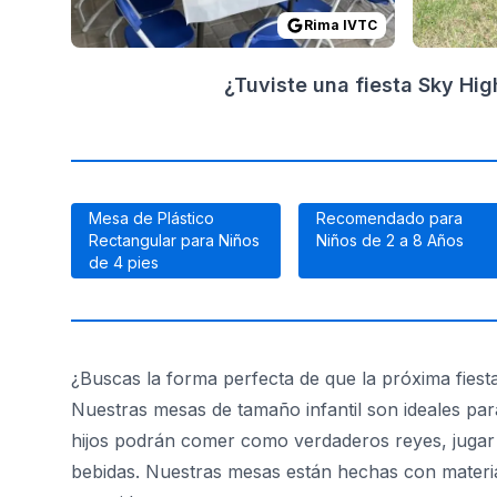
Rima IVTC
¿Tuviste una fiesta Sky Hi
Mesa de Plástico
Recomendado para
Rectangular para Niños
Niños de 2 a 8 Años
de 4 pies
¿Buscas la forma perfecta de que la próxima fiesta
Nuestras mesas de tamaño infantil son ideales pa
hijos podrán comer como verdaderos reyes, jugar 
bebidas. Nuestras mesas están hechas con material