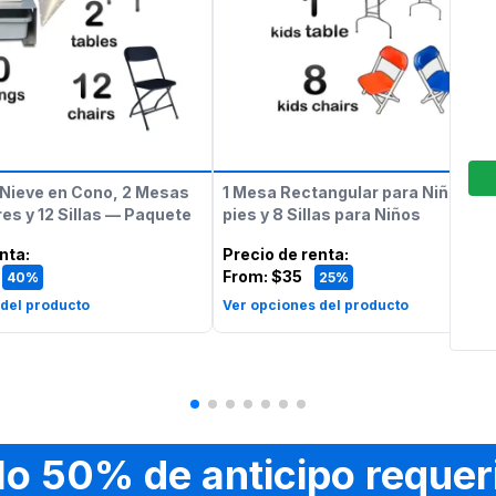
Nieve en Cono, 2 Mesas
1 Mesa Rectangular para Niños de
es y 12 Sillas — Paquete
pies y 8 Sillas para Niños
enta
:
Precio de renta
:
From:
$35
40%
25%
 del producto
Ver opciones del producto
lo 50% de anticipo requer