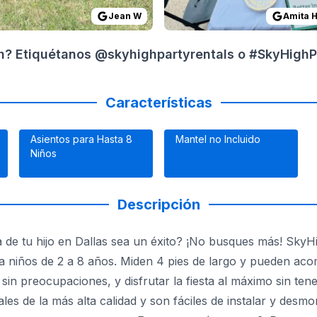
Jean W
Amita 
gh? Etiquétanos @skyhighpartyrentals o #SkyHighPa
Características
Asientos para Hasta 8
Mantel no Incluido
Niños
Descripción
 de tu hijo en Dallas sea un éxito? ¡No busques más! SkyHi
ra niños de 2 a 8 años. Miden 4 pies de largo y pueden ac
sin preocupaciones, y disfrutar la fiesta al máximo sin t
es de la más alta calidad y son fáciles de instalar y desm