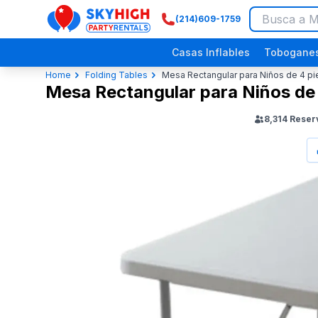
(214)609-1759
SkyHigh Logo
Casas Inflables
Toboganes
Home
Folding Tables
Mesa Rectangular para Niños de 4 pi
Mesa Rectangular para Niños de 
8,314
Reser
Festivales Religiosos
Picnics Empresariales
Eventos Comunitarios
Fiestas de Dinosaurios
Fiestas p