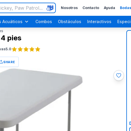
Nosotros
Contacto
Ayuda
Bodas
 Acuáticos
Combos
Obstáculos
Interactivos
Especi
es
4 pies
vas
5.0
SHARE
ara Adultos
Fiestas del Día del Trabajo