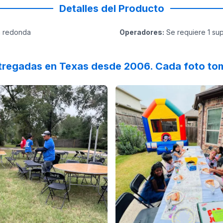
Detalles del Producto
la redonda
Operadores
:
Se requiere 1 sup
tregadas en Texas desde 2006. Cada foto tom
 on
ly recommend this company. Their prices are extremely reaso
GoogleReviews
by
Jean W
:
Reviewed on
My tables and chairs arrive
GoogleReview