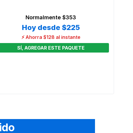
Normalmente
$353
Hoy desde
$225
⚡ Ahorra $128 al instante
SÍ, AGREGAR ESTE PAQUETE
 4
Mesa 
pies
Preci
From
Ver o
ido