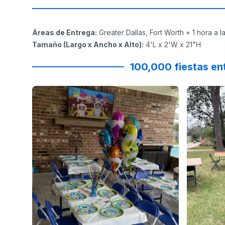
Áreas de Entrega
:
Greater Dallas, Fort Worth + 1 hora a 
Tamaño (Largo x Ancho x Alto)
:
4'L x 2'W x 21"H
100,000 fiestas en
Reviewed on
GoogleReviews
by
Rima IVTC
Reviewed
:
I high