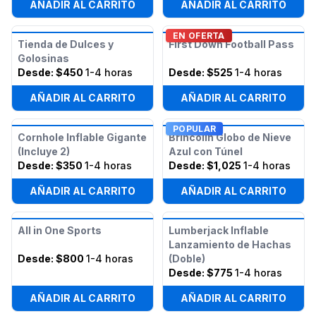
AÑADIR AL CARRITO
AÑADIR AL CARRITO
EN OFERTA
Tienda de Dulces y
First Down Football Pass
Golosinas
Desde:
$450
1-4 horas
Desde:
$525
1-4 horas
AÑADIR AL CARRITO
AÑADIR AL CARRITO
POPULAR
Cornhole Inflable Gigante
Brincolín Globo de Nieve
(Incluye 2)
Azul con Túnel
Desde:
$350
1-4 horas
Desde:
$1,025
1-4 horas
AÑADIR AL CARRITO
AÑADIR AL CARRITO
All in One Sports
Lumberjack Inflable
Lanzamiento de Hachas
Desde:
$800
1-4 horas
(Doble)
Desde:
$775
1-4 horas
AÑADIR AL CARRITO
AÑADIR AL CARRITO