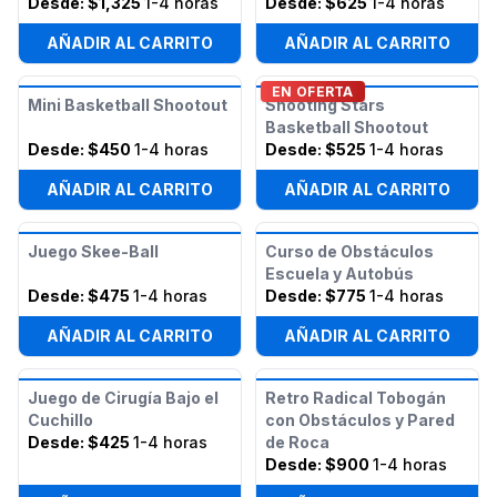
Desde:
$1,325
1-4 horas
Desde:
$625
1-4 horas
AÑADIR AL CARRITO
AÑADIR AL CARRITO
EN OFERTA
Mini Basketball Shootout
Shooting Stars
Basketball Shootout
Desde:
$450
1-4 horas
Desde:
$525
1-4 horas
AÑADIR AL CARRITO
AÑADIR AL CARRITO
Juego Skee-Ball
Curso de Obstáculos
Escuela y Autobús
Desde:
$475
1-4 horas
Desde:
$775
1-4 horas
AÑADIR AL CARRITO
AÑADIR AL CARRITO
Juego de Cirugía Bajo el
Retro Radical Tobogán
Cuchillo
con Obstáculos y Pared
Desde:
$425
1-4 horas
de Roca
Desde:
$900
1-4 horas