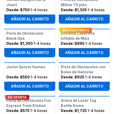
Joust
Militar 70 pies
Desde:
$750
1-4 horas
Desde:
$1,325
1-4 horas
AÑADIR AL CARRITO
AÑADIR AL CARRITO
MAS RENTADOS
Pista de Obstáculos
Extremo Laberinto
Black Ops
Inflable de Maíz
Desde:
$1,300
1-4 horas
Desde:
$895
1-4 horas
AÑADIR AL CARRITO
AÑADIR AL CARRITO
Junior Sports Games
Pista de Obstáculos con
Bolas de Hámster
Desde:
$550
1-4 horas
Desde:
$925
1-4 horas
AÑADIR AL CARRITO
AÑADIR AL CARRITO
EN OFERTA
Pista de Obstáculos Fun
Arena de Laser Tag
Express Train Station
Battle Dome
Desde:
$575
1-4 horas
Desde:
$1,725
1-4 horas