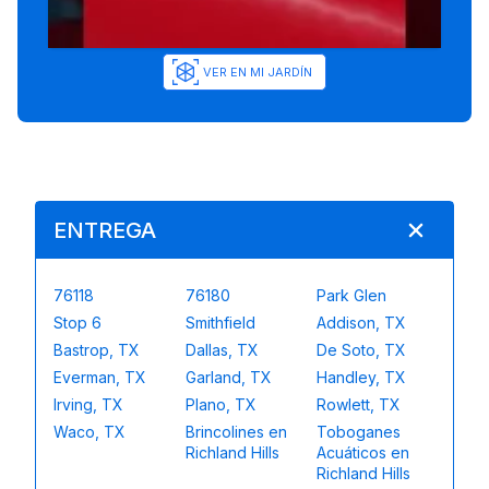
VER EN MI JARDÍN
ENTREGA
76118
76180
Park Glen
Stop 6
Smithfield
Addison, TX
Bastrop, TX
Dallas, TX
De Soto, TX
Everman, TX
Garland, TX
Handley, TX
Irving, TX
Plano, TX
Rowlett, TX
Waco, TX
Brincolines en
Toboganes
Richland Hills
Acuáticos en
Richland Hills