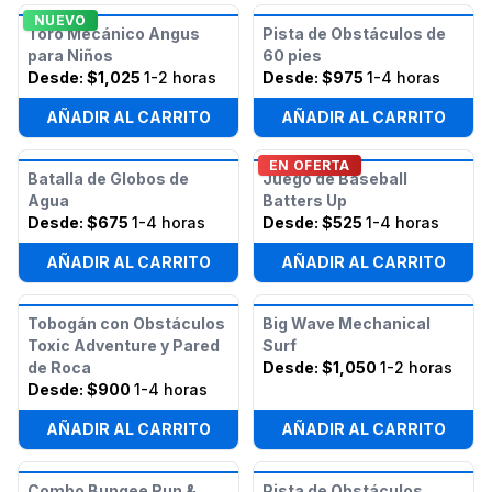
NUEVO
Toro Mecánico Angus
Pista de Obstáculos de
para Niños
60 pies
Desde:
$1,025
1-2 horas
Desde:
$975
1-4 horas
AÑADIR AL CARRITO
AÑADIR AL CARRITO
EN OFERTA
Batalla de Globos de
Juego de Baseball
Agua
Batters Up
Desde:
$675
1-4 horas
Desde:
$525
1-4 horas
AÑADIR AL CARRITO
AÑADIR AL CARRITO
Tobogán con Obstáculos
Big Wave Mechanical
Toxic Adventure y Pared
Surf
de Roca
Desde:
$1,050
1-2 horas
Desde:
$900
1-4 horas
AÑADIR AL CARRITO
AÑADIR AL CARRITO
Combo Bungee Run &
Pista de Obstáculos