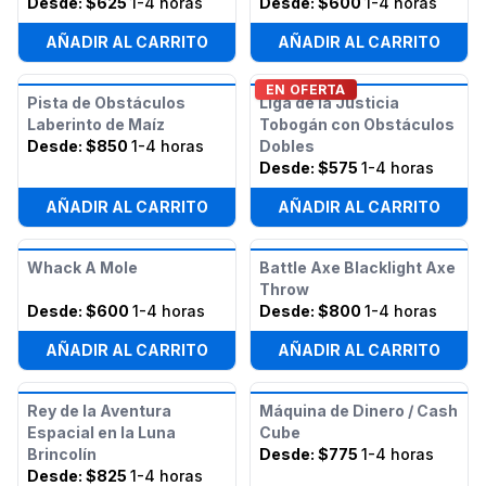
Desde:
$625
1-4 horas
Desde:
$600
1-4 horas
AÑADIR AL CARRITO
AÑADIR AL CARRITO
EN OFERTA
Pista de Obstáculos
Liga de la Justicia
Laberinto de Maíz
Tobogán con Obstáculos
Desde:
$850
1-4 horas
Dobles
Desde:
$575
1-4 horas
AÑADIR AL CARRITO
AÑADIR AL CARRITO
Whack A Mole
Battle Axe Blacklight Axe
Throw
Desde:
$600
1-4 horas
Desde:
$800
1-4 horas
AÑADIR AL CARRITO
AÑADIR AL CARRITO
Rey de la Aventura
Máquina de Dinero / Cash
Espacial en la Luna
Cube
Brincolín
Desde:
$775
1-4 horas
Desde:
$825
1-4 horas