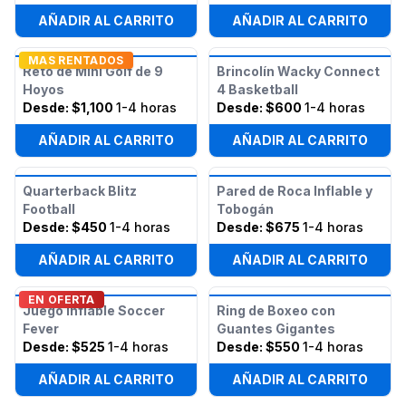
AÑADIR AL CARRITO
AÑADIR AL CARRITO
MAS RENTADOS
Reto de Mini Golf de 9
Brincolín Wacky Connect
Hoyos
4 Basketball
Desde:
$1,100
1-4 horas
Desde:
$600
1-4 horas
AÑADIR AL CARRITO
AÑADIR AL CARRITO
Quarterback Blitz
Pared de Roca Inflable y
Football
Tobogán
Desde:
$450
1-4 horas
Desde:
$675
1-4 horas
AÑADIR AL CARRITO
AÑADIR AL CARRITO
EN OFERTA
Juego Inflable Soccer
Ring de Boxeo con
Fever
Guantes Gigantes
Desde:
$525
1-4 horas
Desde:
$550
1-4 horas
AÑADIR AL CARRITO
AÑADIR AL CARRITO