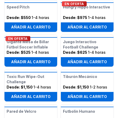
EN OFERTA
Speed Pitch
Hungry Hippo Interactive
Desde:
$550
1-4 horas
Desde:
$975
1-4 horas
AÑADIR AL CARRITO
AÑADIR AL CARRITO
EN OFERTA
Gigante Mesa de Billar
Juego Interactivo
Fútbol Soccer Inflable
Football Challenge
Desde:
$525
1-4 horas
Desde:
$625
1-4 horas
AÑADIR AL CARRITO
AÑADIR AL CARRITO
Toxic Run Wipe-Out
Tiburón Mecánico
Challenge
Desde:
$1,150
1-4 horas
Desde:
$1,150
1-2 horas
AÑADIR AL CARRITO
AÑADIR AL CARRITO
Pared de Velcro
Futbolín Humano