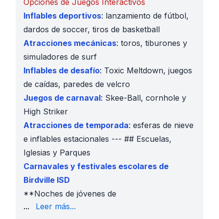
Opciones de Juegos Interactivos
Inflables deportivos
: lanzamiento de fútbol,
dardos de soccer, tiros de basketball
Atracciones mecánicas
: toros, tiburones y
simuladores de surf
Inflables de desafío
: Toxic Meltdown, juegos
de caídas, paredes de velcro
Juegos de carnaval
: Skee-Ball, cornhole y
High Striker
Atracciones de temporada
: esferas de nieve
e inflables estacionales --- ## Escuelas,
Iglesias y Parques
Carnavales y festivales escolares de
Birdville ISD
**Noches de jóvenes de
iglesia y días familiares
en todo Richland Hills
...
Leer más...
Reuniones comunitarias
en
Kate Baker Park, Rose