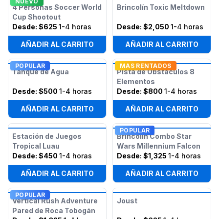
NUEVO
4 Personas Soccer World
Brincolín Toxic Meltdown
Cup Shootout
Desde:
$625
1-4 horas
Desde:
$2,050
1-4 horas
AÑADIR AL CARRITO
AÑADIR AL CARRITO
POPULAR
MAS RENTADOS
Tanque de Agua
Pista de Obstáculos 8
Elementos
Desde:
$500
1-4 horas
Desde:
$800
1-4 horas
AÑADIR AL CARRITO
AÑADIR AL CARRITO
POPULAR
Estación de Juegos
Brincolín Combo Star
Tropical Luau
Wars Millennium Falcon
Desde:
$450
1-4 horas
Desde:
$1,325
1-4 horas
AÑADIR AL CARRITO
AÑADIR AL CARRITO
POPULAR
Vertical Rush Adventure
Joust
Pared de Roca Tobogán