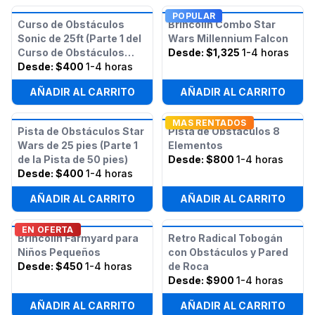
POPULAR
Curso de Obstáculos
Brincolín Combo Star
Sonic de 25ft (Parte 1 del
Wars Millennium Falcon
Curso de Obstáculos
Desde:
$1,325
1-4 horas
Sonic de 50ft)
Desde:
$400
1-4 horas
AÑADIR AL CARRITO
AÑADIR AL CARRITO
MAS RENTADOS
Pista de Obstáculos Star
Pista de Obstáculos 8
Wars de 25 pies (Parte 1
Elementos
de la Pista de 50 pies)
Desde:
$800
1-4 horas
Desde:
$400
1-4 horas
AÑADIR AL CARRITO
AÑADIR AL CARRITO
EN OFERTA
Brincolín Farmyard para
Retro Radical Tobogán
Niños Pequeños
con Obstáculos y Pared
Desde:
$450
1-4 horas
de Roca
Desde:
$900
1-4 horas
AÑADIR AL CARRITO
AÑADIR AL CARRITO