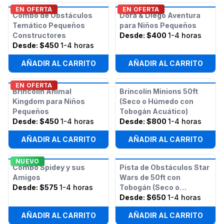
EN OFERTA
EN OFERTA
Combo de Obstáculos
Dora & Diego Aventura
Temático Pequeños
para Niños Pequeños
Constructores
Desde:
$400
1-4 horas
Desde:
$450
1-4 horas
AÑADIR AL CARRITO
AÑADIR AL CARRITO
EN OFERTA
Brincolín Animal
Brincolín Minions 50ft
Kingdom para Niños
(Seco o Húmedo con
Pequeños
Tobogán Acuático)
Desde:
$450
1-4 horas
Desde:
$800
1-4 horas
AÑADIR AL CARRITO
AÑADIR AL CARRITO
NUEVO
Combo Spidey y sus
Pista de Obstáculos Star
Amigos
Wars de 50ft con
Desde:
$575
1-4 horas
Tobogán (Seco o
Húmedo)
Desde:
$650
1-4 horas
AÑADIR AL CARRITO
AÑADIR AL CARRITO