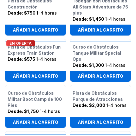
Pista de Obstáculos
Tobogán con Obstáculos
Construcción
All Stars Adventure de 75
Desde:
$750
1-4 horas
pies
Desde:
$1,450
1-4 horas
AÑADIR AL CARRITO
AÑADIR AL CARRITO
EN OFERTA
Pista de Obstáculos Fun
Curso de Obstáculos
Express Train Station
Tanque Militar Special
Desde:
$575
1-4 horas
Ops
Desde:
$1,300
1-4 horas
AÑADIR AL CARRITO
AÑADIR AL CARRITO
Curso de Obstáculos
Pista de Obstáculos
Militar Boot Camp de 100
Parque de Atracciones
Pies
Desde:
$2,000
1-4 horas
Desde:
$1,750
1-4 horas
AÑADIR AL CARRITO
AÑADIR AL CARRITO