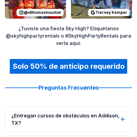
@
stthomashouston
Tierney Kemper
¿Tuviste una fiesta Sky High? Etiquétanos
@skyhighpartyrentals o #SkyHighPartyRentals para
verla aquí.
Solo 50% de anticipo requerido
Preguntas Frecuentes
¿Entregan cursos de obstáculos en Addison,
TX?