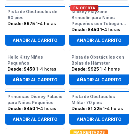
EN OFERTA
Pista de Obstáculos de
Mickey Playzone
60 pies
Brincolín para Niños
Desde:
$975
1-4 horas
Pequeños con Tobogán
(Húmedo o Seco)
Desde:
$450
1-4 horas
AÑADIR AL CARRITO
AÑADIR AL CARRITO
Hello Kitty Niños
Pista de Obstáculos con
Pequeños
Bolas de Hámster
Desde:
$450
1-4 horas
Desde:
$925
1-4 horas
AÑADIR AL CARRITO
AÑADIR AL CARRITO
Princesas Disney Palacio
Pista de Obstáculos
para Niños Pequeños
Militar 70 pies
Desde:
$450
1-4 horas
Desde:
$1,325
1-4 horas
AÑADIR AL CARRITO
AÑADIR AL CARRITO
MAS RENTADOS