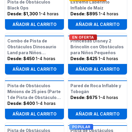
Pista de Obstáculos
Extremo Laberinto
Black Ops
Inflable de Maíz
Desde:
$1,300
1-4 horas
Desde:
$895
1-4 horas
AÑADIR AL CARRITO
AÑADIR AL CARRITO
EN OFERTA
Combo de Pista de
Princesas Disney 2
Obstáculos Dinosaurio
Brincolín con Obstáculos
Land para Niños
para Niños Pequeños
Pequeños
Desde:
$450
1-4 horas
Desde:
$425
1-4 horas
AÑADIR AL CARRITO
AÑADIR AL CARRITO
Pista de Obstáculos
Pared de Roca Inflable y
Minions de 25 pies (Parte
Tobogán
1 de Pista de Obstáculos
Desde:
$675
1-4 horas
Minions de 50 pies)
Desde:
$400
1-4 horas
AÑADIR AL CARRITO
AÑADIR AL CARRITO
POPULAR
Pista de Obstáculos
Pista de Obstáculos