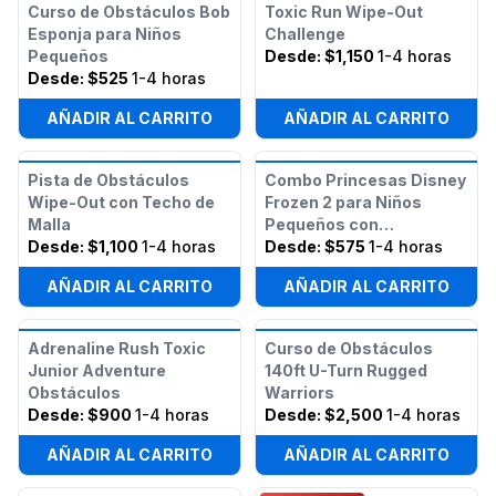
Curso de Obstáculos Bob
Toxic Run Wipe-Out
Esponja para Niños
Challenge
Pequeños
Desde:
$1,150
1-4 horas
Desde:
$525
1-4 horas
AÑADIR AL CARRITO
AÑADIR AL CARRITO
Pista de Obstáculos
Combo Princesas Disney
Wipe-Out con Techo de
Frozen 2 para Niños
Malla
Pequeños con
Desde:
$1,100
1-4 horas
Obstáculos
Desde:
$575
1-4 horas
AÑADIR AL CARRITO
AÑADIR AL CARRITO
Adrenaline Rush Toxic
Curso de Obstáculos
Junior Adventure
140ft U-Turn Rugged
Obstáculos
Warriors
Desde:
$900
1-4 horas
Desde:
$2,500
1-4 horas
AÑADIR AL CARRITO
AÑADIR AL CARRITO