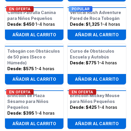
EN OFERTA
POPULAR
Combo Patrulla Canina
Vertical Rush Adventure
para Niños Pequeños
Pared de Roca Tobogán
Desde:
$450
1-4 horas
Desde:
$1,325
1-4 horas
AÑADIR AL CARRITO
AÑADIR AL CARRITO
Tobogán con Obstáculos
Curso de Obstáculos
de 50 pies (Seco o
Escuela y Autobús
Húmedo)
Desde:
$775
1-4 horas
Desde:
$575
1-4 horas
AÑADIR AL CARRITO
AÑADIR AL CARRITO
EN OFERTA
EN OFERTA
Brincolín de Plaza
Brincolín Mickey Mouse
Sésamo para Niños
para Niños Pequeños
Pequeños
Desde:
$425
1-4 horas
Desde:
$395
1-4 horas
AÑADIR AL CARRITO
AÑADIR AL CARRITO