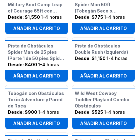
Military Boot Camp Leap
Spider Man 50ft
of Courage 65ft con
(Tobogán Seco o
Tobogán Seco Doble
Desde:
$1,550
1-4 horas
Húmedo)
Desde:
$775
1-4 horas
AÑADIR AL CARRITO
AÑADIR AL CARRITO
Pista de Obstáculos
Pista de Obstáculos
Spider Man de 25 pies
Double Rush (Izquierda)
(Parte 1 de 50 pies Spider
Desde:
$1,150
1-4 horas
Man)
Desde:
$400
1-4 horas
AÑADIR AL CARRITO
AÑADIR AL CARRITO
Tobogán con Obstáculos
Wild West Cowboy
Toxic Adventure y Pared
Toddler Playland Combo
de Roca
Obstáculos
Desde:
$900
1-4 horas
Desde:
$525
1-4 horas
AÑADIR AL CARRITO
AÑADIR AL CARRITO