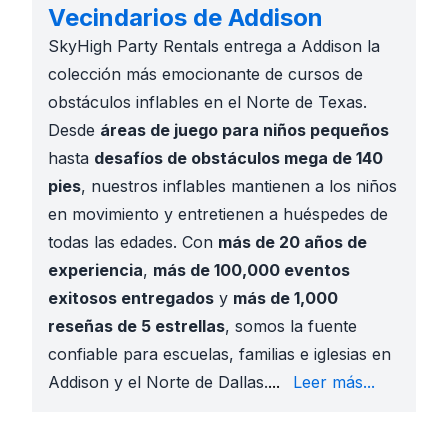
Vecindarios de Addison
SkyHigh Party Rentals entrega a Addison la
colección más emocionante de cursos de
obstáculos inflables en el Norte de Texas.
Desde
áreas de juego para niños pequeños
hasta
desafíos de obstáculos mega de 140
pies
, nuestros inflables mantienen a los niños
en movimiento y entretienen a huéspedes de
todas las edades. Con
más de 20 años de
experiencia
,
más de 100,000 eventos
exitosos entregados
y
más de 1,000
reseñas de 5 estrellas
, somos la fuente
confiable para escuelas, familias e iglesias en
140ft Rugged Warrior 
Addison y el Norte de Dallas.
...
Leer más...
Cursos temáticos
con 
Diseños estacionales y