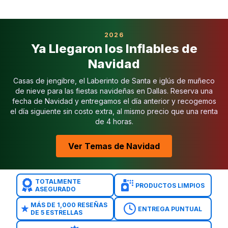
Escuelas de Carrollto
Guarderías y preescol
Festivales de iglesia 
2026
Celebraciones de HOA 
Ya Llegaron los Inflables de
Eventos comunitarios
Navidad
La selección más grand
Más de 20 años de exper
Casas de jengibre, el Laberinto de Santa e iglús de muñeco
Más de 100,000 evento
de nieve para las fiestas navideñas en Dallas. Reserva una
Más de 1,000 reseñas de
fecha de Navidad y entregamos el día anterior y recogemos
Completamente asegurad
el día siguiente sin costo extra, al mismo precio que una renta
de 4 horas.
Personal verificado de 
Equipo sanitizado ante
Ver Temas de Navidad
Reserva en línea fácil
Brincolines en Addison
Toboganes Acuáticos e
TOTALMENTE
Inflables para Niños P
PRODUCTOS LIMPIOS
ASEGURADO
Combos de Brincolines
MÁS DE 1,000 RESEÑAS
Juegos Interactivos en
ENTREGA PUNTUAL
DE 5 ESTRELLAS