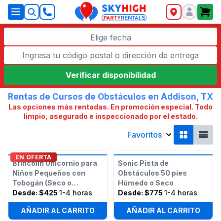
SkyHigh Logo
Elige fecha
Verificar disponibilidad
Rentas de Cursos de Obstáculos en Addison, TX
Las opciones más rentadas. En promoción especial. Todo
limpio, asegurado e inspeccionado por el estado.
Favoritos
EN OFERTA
Brincolín Unicornio para
Sonic Pista de
Niños Pequeños con
Obstáculos 50 pies
Tobogán (Seco o
Húmedo o Seco
Húmedo)
Desde:
$425
1-4 horas
Desde:
$775
1-4 horas
AÑADIR AL CARRITO
AÑADIR AL CARRITO