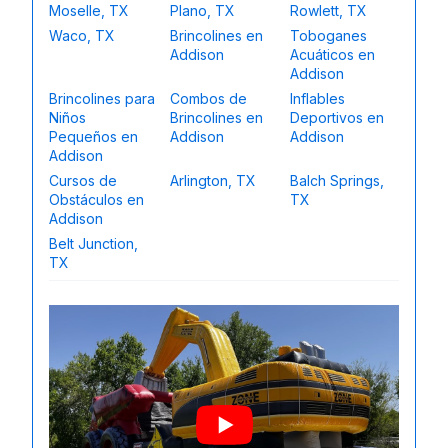
Moselle, TX
Plano, TX
Rowlett, TX
Waco, TX
Brincolines en
Toboganes
Addison
Acuáticos en
Addison
Brincolines para
Combos de
Inflables
Niños
Brincolines en
Deportivos en
Pequeños en
Addison
Addison
Addison
Cursos de
Arlington, TX
Balch Springs,
Obstáculos en
TX
Addison
Belt Junction,
TX