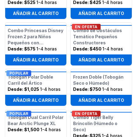
Desde:
$525
1-4 horas
Desde:
$425
1-4 horas
AÑADIR AL CARRITO
AÑADIR AL CARRITO
EN OFERTA
Combo Princesas Disney
Combo de Obstáculos
Frozen 2 para Niños
Temático Pequeños
Pequeños con
Constructores
Obstáculos
Desde:
$575
1-4 horas
Desde:
$450
1-4 horas
AÑADIR AL CARRITO
AÑADIR AL CARRITO
POPULAR
Tobogán Polar Doble
Frozen Doble (Tobogán
Carril del Ártico
Seco o Húmedo)
Desde:
$1,025
1-4 horas
Desde:
$750
1-4 horas
AÑADIR AL CARRITO
AÑADIR AL CARRITO
POPULAR
EN OFERTA
Tobogán Dual Carril Polar
Combo Tiger Belly
Bear Arctic Plunge XL
Brincolín (Húmedo o
Desde:
$1,500
1-4 horas
Seco)
Desde:
$325
1-4 horas