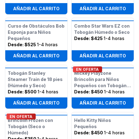
AÑADIR AL CARRITO
AÑADIR AL CARRITO
Curso de Obstáculos Bob
Combo Star Wars EZ con
Esponja para Niños
Tobogán Húmedo o Seco
Pequeños
Desde:
$425
1-4 horas
Desde:
$525
1-4 horas
AÑADIR AL CARRITO
AÑADIR AL CARRITO
EN OFERTA
Tobogán Stanley
Mickey Playzone
Steamer Train de 18 pies
Brincolín para Niños
(Húmedo y Seco)
Pequeños con Tobogán
Desde:
$500
1-4 horas
(Húmedo o Seco)
Desde:
$450
1-4 horas
AÑADIR AL CARRITO
AÑADIR AL CARRITO
EN OFERTA
Brincolín Frozen con
Hello Kitty Niños
Tobogán (Seco o
Pequeños
Húmedo)
Desde:
$450
1-4 horas
Desde:
$350
1-4 horas