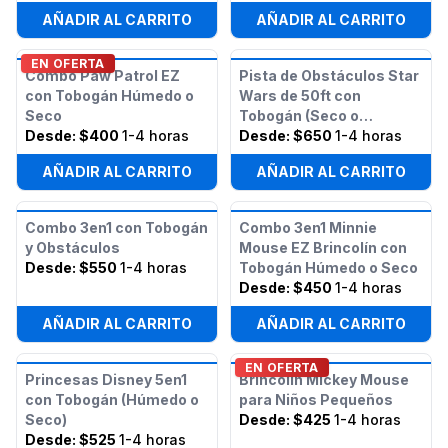
AÑADIR AL CARRITO
AÑADIR AL CARRITO
EN OFERTA
Combo Paw Patrol EZ
Pista de Obstáculos Star
con Tobogán Húmedo o
Wars de 50ft con
Seco
Tobogán (Seco o
Desde:
$400
1-4 horas
Húmedo)
Desde:
$650
1-4 horas
AÑADIR AL CARRITO
AÑADIR AL CARRITO
Combo 3en1 con Tobogán
Combo 3en1 Minnie
y Obstáculos
Mouse EZ Brincolín con
Desde:
$550
1-4 horas
Tobogán Húmedo o Seco
Desde:
$450
1-4 horas
AÑADIR AL CARRITO
AÑADIR AL CARRITO
EN OFERTA
Princesas Disney 5en1
Brincolín Mickey Mouse
con Tobogán (Húmedo o
para Niños Pequeños
Seco)
Desde:
$425
1-4 horas
Desde:
$525
1-4 horas