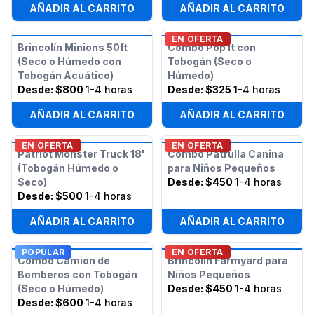
AÑADIR AL CARRITO
AÑADIR AL CARRITO
EN OFERTA
Brincolín Minions 50ft
Combo Pop It con
(Seco o Húmedo con
Tobogán (Seco o
Tobogán Acuático)
Húmedo)
Desde:
$800
1-4 horas
Desde:
$325
1-4 horas
AÑADIR AL CARRITO
AÑADIR AL CARRITO
EN OFERTA
EN OFERTA
Patriot Monster Truck 18'
Combo Patrulla Canina
(Tobogán Húmedo o
para Niños Pequeños
Seco)
Desde:
$450
1-4 horas
Desde:
$500
1-4 horas
AÑADIR AL CARRITO
AÑADIR AL CARRITO
POPULAR
EN OFERTA
Combo Camión de
Brincolín Farmyard para
Bomberos con Tobogán
Niños Pequeños
(Seco o Húmedo)
Desde:
$450
1-4 horas
Desde:
$600
1-4 horas