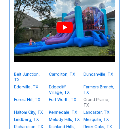
Belt Junction,
Carrollton, TX
Duncanville, TX
TX
Ederville, TX
Edgecliff
Farmers Branch,
Village, TX
TX
Forest Hill, TX
Fort Worth, TX
Grand Prairie,
TX
Haltom City, TX
Kennedale, TX
Lancaster, TX
Lindberg, TX
Melody Hills, TX
Mesquite, TX
Richardson, TX
Richland Hills,
River Oaks, TX