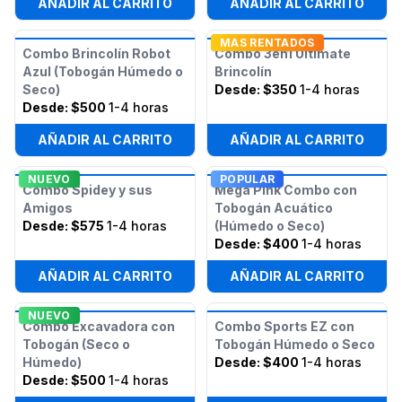
AÑADIR AL CARRITO
AÑADIR AL CARRITO
MAS RENTADOS
Combo Brincolín Robot
Combo 3en1 Ultimate
Azul (Tobogán Húmedo o
Brincolín
Seco)
Desde:
$350
1-4 horas
Desde:
$500
1-4 horas
AÑADIR AL CARRITO
AÑADIR AL CARRITO
NUEVO
POPULAR
Combo Spidey y sus
Mega Pink Combo con
Amigos
Tobogán Acuático
Desde:
$575
1-4 horas
(Húmedo o Seco)
Desde:
$400
1-4 horas
AÑADIR AL CARRITO
AÑADIR AL CARRITO
NUEVO
Combo Excavadora con
Combo Sports EZ con
Tobogán (Seco o
Tobogán Húmedo o Seco
Húmedo)
Desde:
$400
1-4 horas
Desde:
$500
1-4 horas