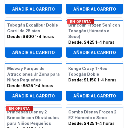
AÑADIR AL CARRITO
AÑADIR AL CARRITO
EN OFERTA
Tobogán Excalibur Doble
Brincolín Frozen 5en1 con
Carril de 25 pies
Tobogán (Húmedo o
Desde:
$800
1-4 horas
Seco)
Desde:
$425
1-4 horas
AÑADIR AL CARRITO
AÑADIR AL CARRITO
Midway Parque de
Kongo Crazy T-Rex
Atracciones Jr Zona para
Tobogán Doble
Niños Pequeños
Desde:
$1,150
1-4 horas
Desde:
$525
1-4 horas
AÑADIR AL CARRITO
AÑADIR AL CARRITO
EN OFERTA
Princesas Disney 2
Combo Disney Frozen 2
Brincolín con Obstáculos
EZ Húmedo o Seco
para Niños Pequeños
Desde:
$425
1-4 horas