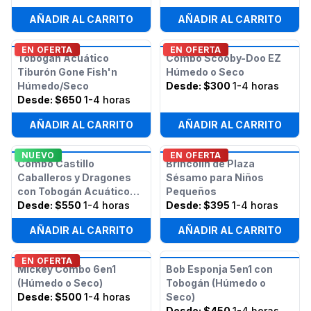
AÑADIR AL CARRITO
AÑADIR AL CARRITO
EN OFERTA
EN OFERTA
Tobogán Acuático
Combo Scooby-Doo EZ
Tiburón Gone Fish'n
Húmedo o Seco
Húmedo/Seco
Desde:
$300
1-4 horas
Desde:
$650
1-4 horas
AÑADIR AL CARRITO
AÑADIR AL CARRITO
NUEVO
EN OFERTA
Combo Castillo
Brincolín de Plaza
Caballeros y Dragones
Sésamo para Niños
con Tobogán Acuático
Pequeños
Húmedo o Seco
Desde:
$550
1-4 horas
Desde:
$395
1-4 horas
AÑADIR AL CARRITO
AÑADIR AL CARRITO
EN OFERTA
Mickey Combo 6en1
Bob Esponja 5en1 con
(Húmedo o Seco)
Tobogán (Húmedo o
Desde:
$500
1-4 horas
Seco)
Desde:
$450
1-4 horas