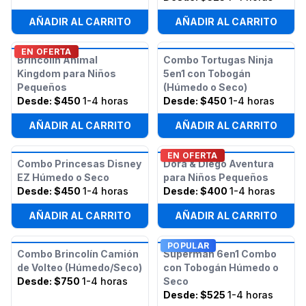
AÑADIR AL CARRITO
AÑADIR AL CARRITO
EN OFERTA
Brincolín Animal
Combo Tortugas Ninja
Kingdom para Niños
5en1 con Tobogán
Pequeños
(Húmedo o Seco)
Desde:
$450
1-4 horas
Desde:
$450
1-4 horas
AÑADIR AL CARRITO
AÑADIR AL CARRITO
EN OFERTA
Combo Princesas Disney
Dora & Diego Aventura
EZ Húmedo o Seco
para Niños Pequeños
Desde:
$450
1-4 horas
Desde:
$400
1-4 horas
AÑADIR AL CARRITO
AÑADIR AL CARRITO
POPULAR
Combo Brincolín Camión
Superman 6en1 Combo
de Volteo (Húmedo/Seco)
con Tobogán Húmedo o
Desde:
$750
1-4 horas
Seco
Desde:
$525
1-4 horas