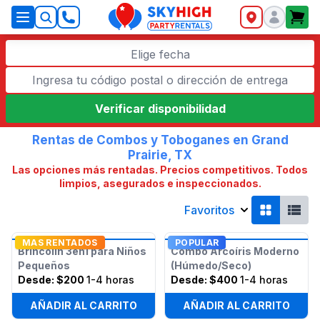
SkyHigh Logo
Elige fecha
Verificar disponibilidad
Rentas de Combos y Toboganes en Grand
Prairie, TX
Las opciones más rentadas. Precios competitivos. Todos
limpios, asegurados e inspeccionados.
Favoritos
MAS RENTADOS
POPULAR
Brincolín 3en1 para Niños
Combo Arcoíris Moderno
Pequeños
(Húmedo/Seco)
Desde:
$200
1-4 horas
Desde:
$400
1-4 horas
AÑADIR AL CARRITO
AÑADIR AL CARRITO