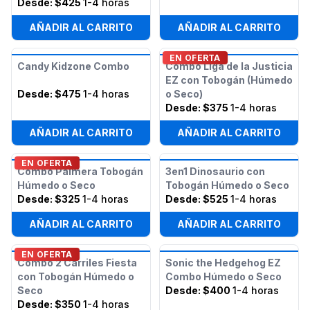
Desde:
$425
1-4 horas
AÑADIR AL CARRITO
AÑADIR AL CARRITO
EN OFERTA
Candy Kidzone Combo
Combo Liga de la Justicia
EZ con Tobogán (Húmedo
Desde:
$475
1-4 horas
o Seco)
Desde:
$375
1-4 horas
AÑADIR AL CARRITO
AÑADIR AL CARRITO
EN OFERTA
Combo Palmera Tobogán
3en1 Dinosaurio con
Húmedo o Seco
Tobogán Húmedo o Seco
Desde:
$325
1-4 horas
Desde:
$525
1-4 horas
AÑADIR AL CARRITO
AÑADIR AL CARRITO
EN OFERTA
Combo 2 Carriles Fiesta
Sonic the Hedgehog EZ
con Tobogán Húmedo o
Combo Húmedo o Seco
Seco
Desde:
$400
1-4 horas
Desde:
$350
1-4 horas