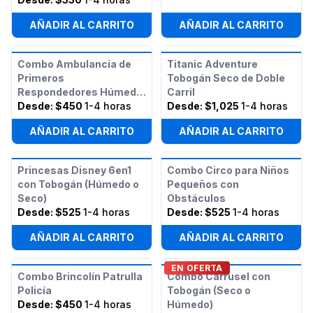
AÑADIR AL CARRITO
AÑADIR AL CARRITO
Combo Ambulancia de
Titanic Adventure
Primeros
Tobogán Seco de Doble
Respondedores Húmedo
Carril
y Seco
Desde:
$450
1-4 horas
Desde:
$1,025
1-4 horas
AÑADIR AL CARRITO
AÑADIR AL CARRITO
Princesas Disney 6en1
Combo Circo para Niños
con Tobogán (Húmedo o
Pequeños con
Seco)
Obstáculos
Desde:
$525
1-4 horas
Desde:
$525
1-4 horas
AÑADIR AL CARRITO
AÑADIR AL CARRITO
EN OFERTA
Combo Brincolín Patrulla
Combo Carrusel con
Policía
Tobogán (Seco o
Desde:
$450
1-4 horas
Húmedo)