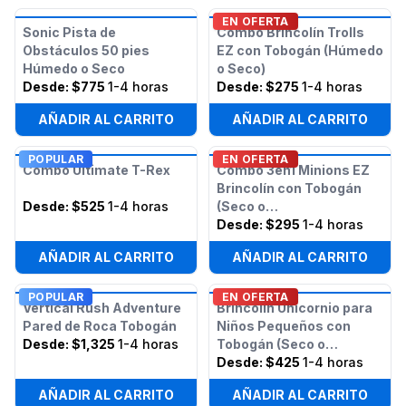
EN OFERTA
Sonic Pista de
Combo Brincolín Trolls
Obstáculos 50 pies
EZ con Tobogán (Húmedo
Húmedo o Seco
o Seco)
Desde:
$775
1-4 horas
Desde:
$275
1-4 horas
AÑADIR AL CARRITO
AÑADIR AL CARRITO
POPULAR
EN OFERTA
Combo Ultimate T-Rex
Combo 3en1 Minions EZ
Brincolín con Tobogán
Desde:
$525
1-4 horas
(Seco o
Húmedo/Acuático)
Desde:
$295
1-4 horas
AÑADIR AL CARRITO
AÑADIR AL CARRITO
POPULAR
EN OFERTA
Vertical Rush Adventure
Brincolín Unicornio para
Pared de Roca Tobogán
Niños Pequeños con
Desde:
$1,325
1-4 horas
Tobogán (Seco o
Húmedo)
Desde:
$425
1-4 horas
AÑADIR AL CARRITO
AÑADIR AL CARRITO