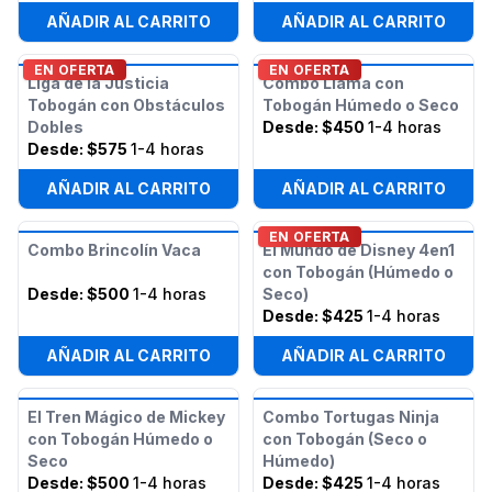
AÑADIR AL CARRITO
AÑADIR AL CARRITO
EN OFERTA
EN OFERTA
Liga de la Justicia
Combo Llama con
Tobogán con Obstáculos
Tobogán Húmedo o Seco
Dobles
Desde:
$450
1-4 horas
Desde:
$575
1-4 horas
AÑADIR AL CARRITO
AÑADIR AL CARRITO
EN OFERTA
Combo Brincolín Vaca
El Mundo de Disney 4en1
con Tobogán (Húmedo o
Desde:
$500
1-4 horas
Seco)
Desde:
$425
1-4 horas
AÑADIR AL CARRITO
AÑADIR AL CARRITO
El Tren Mágico de Mickey
Combo Tortugas Ninja
con Tobogán Húmedo o
con Tobogán (Seco o
Seco
Húmedo)
Desde:
$500
1-4 horas
Desde:
$425
1-4 horas