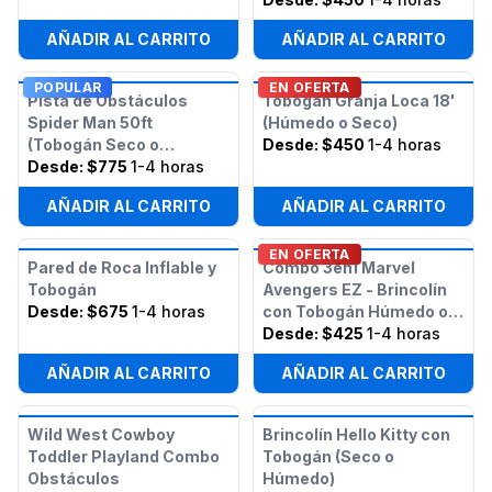
AÑADIR AL CARRITO
AÑADIR AL CARRITO
POPULAR
EN OFERTA
Pista de Obstáculos
Tobogán Granja Loca 18'
Spider Man 50ft
(Húmedo o Seco)
(Tobogán Seco o
Desde:
$450
1-4 horas
Húmedo)
Desde:
$775
1-4 horas
AÑADIR AL CARRITO
AÑADIR AL CARRITO
EN OFERTA
Pared de Roca Inflable y
Combo 3en1 Marvel
Tobogán
Avengers EZ - Brincolín
Desde:
$675
1-4 horas
con Tobogán Húmedo o
Seco
Desde:
$425
1-4 horas
AÑADIR AL CARRITO
AÑADIR AL CARRITO
Wild West Cowboy
Brincolín Hello Kitty con
Toddler Playland Combo
Tobogán (Seco o
Obstáculos
Húmedo)