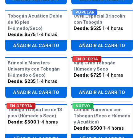
POPULAR
Tobogán Acuático Doble
OVNI Espacial Brincolín
de 16 pies
con Tobogán
(Húmedo/Seco)
Desde:
$525
1-4 horas
Desde:
$575
1-4 horas
AÑADIR AL CARRITO
AÑADIR AL CARRITO
EN OFERTA
Brincolín Monsters
King Croc Tobogán
University con Tobogán
Húmedo y Seco
(Húmedo o Seco)
Desde:
$725
1-4 horas
Desde:
$235
1-4 horas
AÑADIR AL CARRITO
AÑADIR AL CARRITO
EN OFERTA
NUEVO
Tobogán Deportivo de 18
Combo Flamenco con
pies (Húmedo o Seco)
Tobogán (Seco o Húmedo
Desde:
$500
1-4 horas
y Acuático)
Desde:
$500
1-4 horas