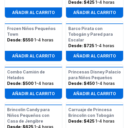
Desde:
$425
1-4 horas
AÑADIR AL CARRITO
AÑADIR AL CARRITO
Frozen Niños Pequeños
Barco Pirata con
Town
Tobogán y Pared para
Desde:
$550
1-4 horas
Escalar
Desde:
$725
1-4 horas
AÑADIR AL CARRITO
AÑADIR AL CARRITO
Combo Camión de
Princesas Disney Palacio
Helados
para Niños Pequeños
Desde:
$500
1-4 horas
Desde:
$450
1-4 horas
AÑADIR AL CARRITO
AÑADIR AL CARRITO
Brincolín Candy para
Carruaje de Princesa
Niños Pequeños con
Brincolín con Tobogán
Casa de Jengibre
Desde:
$425
1-4 horas
Desde:
$625
1-4 horas