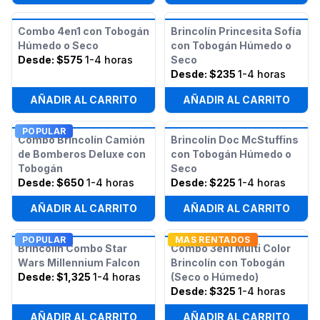
Combo 4en1 con Tobogán
Brincolín Princesita Sofía
Húmedo o Seco
con Tobogán Húmedo o
Desde:
$575
1-4 horas
Seco
Desde:
$235
1-4 horas
AÑADIR AL CARRITO
AÑADIR AL CARRITO
POPULAR
Combo Brincolín Camión
Brincolín Doc McStuffins
de Bomberos Deluxe con
con Tobogán Húmedo o
Tobogán
Seco
Desde:
$650
1-4 horas
Desde:
$225
1-4 horas
AÑADIR AL CARRITO
AÑADIR AL CARRITO
POPULAR
MAS RENTADOS
Brincolín Combo Star
Combo 3en1 Multi Color
Wars Millennium Falcon
Brincolín con Tobogán
Desde:
$1,325
1-4 horas
(Seco o Húmedo)
Desde:
$325
1-4 horas
AÑADIR AL CARRITO
AÑADIR AL CARRITO