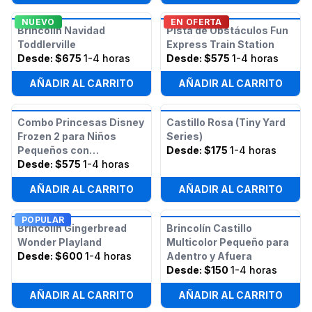
NUEVO
EN OFERTA
Brincolín Navidad
Pista de Obstáculos Fun
Toddlerville
Express Train Station
Desde:
$675
1-4 horas
Desde:
$575
1-4 horas
AÑADIR AL CARRITO
AÑADIR AL CARRITO
Combo Princesas Disney
Castillo Rosa (Tiny Yard
Frozen 2 para Niños
Series)
Pequeños con
Desde:
$175
1-4 horas
Obstáculos
Desde:
$575
1-4 horas
AÑADIR AL CARRITO
AÑADIR AL CARRITO
POPULAR
Brincolín Gingerbread
Brincolín Castillo
Wonder Playland
Multicolor Pequeño para
Desde:
$600
1-4 horas
Adentro y Afuera
Desde:
$150
1-4 horas
AÑADIR AL CARRITO
AÑADIR AL CARRITO