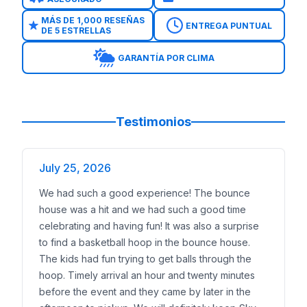
Precios accesibles con ofertas diarias
Completamente asegurado para parques y escuelas
MÁS DE 1,000 RESEÑAS
ENTREGA PUNTUAL
DE 5 ESTRELLAS
Reserva fácil con 50% de depósito --- ## Sirviendo
Brincolines en Moselle
GARANTÍA POR CLIMA
Toboganes Acuáticos en Moselle
Combos de Brincolines en Moselle
Juegos Interactivos en Moselle
Cursos de Obstáculos en Moselle
--- ## Reserva In
Testimonios
July 25, 2026
We had such a good experience! The bounce
house was a hit and we had such a good time
celebrating and having fun! It was also a surprise
to find a basketball hoop in the bounce house.
The kids had fun trying to get balls through the
hoop. Timely arrival an hour and twenty minutes
before the event and they came by later in the