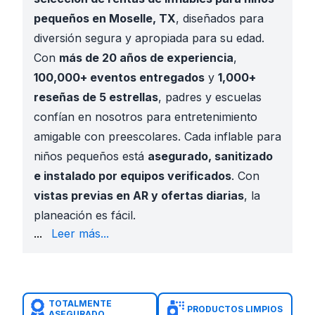
pequeños en Moselle, TX
, diseñados para
diversión segura y apropiada para su edad.
Con
más de 20 años de experiencia
,
100,000+ eventos entregados
y
1,000+
reseñas de 5 estrellas
, padres y escuelas
confían en nosotros para entretenimiento
amigable con preescolares. Cada inflable para
niños pequeños está
asegurado, sanitizado
e instalado por equipos verificados
. Con
vistas previas en AR y ofertas diarias
, la
planeación es fácil.
iglesia y festivales
en Echo Heights y Stop Six
...
Leer más...
Reuniones comunitarias
en
Eugene McCray Park y
Diseños seguros que encanta a los niños pequeños
Temas de personajes licenciados y brillantes
Sanitizados antes y después de cada renta
TOTALMENTE
PRODUCTOS LIMPIOS
ASEGURADO