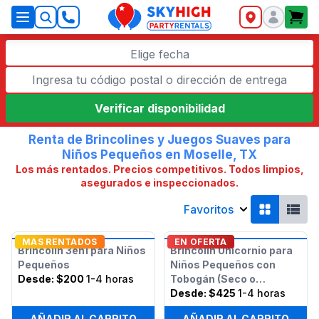
SkyHigh Logo
Elige fecha
Verificar disponibilidad
Renta de Brincolines y Juegos Suaves para
Niños Pequeños en Moselle, TX
Los más rentados. Precios competitivos. Todos limpios,
asegurados e inspeccionados.
Favoritos
MAS RENTADOS
EN OFERTA
Brincolín 3en1 para Niños
Brincolín Unicornio para
Pequeños
Niños Pequeños con
Desde:
$200
1-4 horas
Tobogán (Seco o
Húmedo)
Desde:
$425
1-4 horas
AÑADIR AL CARRITO
AÑADIR AL CARRITO