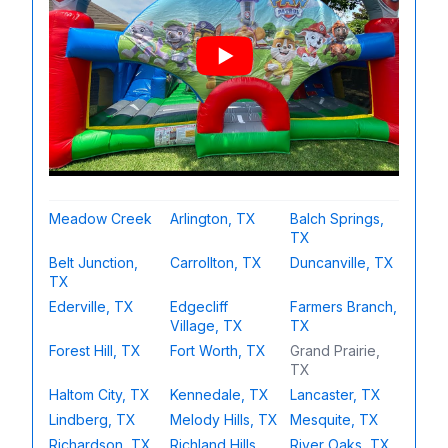
Meadow Creek
Arlington, TX
Balch Springs,
TX
Belt Junction,
Carrollton, TX
Duncanville, TX
TX
Ederville, TX
Edgecliff
Farmers Branch,
Village, TX
TX
Forest Hill, TX
Fort Worth, TX
Grand Prairie,
TX
Haltom City, TX
Kennedale, TX
Lancaster, TX
Lindberg, TX
Melody Hills, TX
Mesquite, TX
Richardson, TX
Richland Hills,
River Oaks, TX