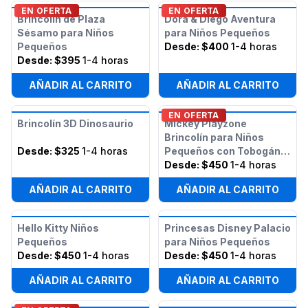
EN OFERTA
EN OFERTA
Brincolín de Plaza
Dora & Diego Aventura
Sésamo para Niños
para Niños Pequeños
Pequeños
Desde:
$400
1-4 horas
Desde:
$395
1-4 horas
AÑADIR AL CARRITO
AÑADIR AL CARRITO
EN OFERTA
Brincolín 3D Dinosaurio
Mickey Playzone
Brincolín para Niños
Desde:
$325
1-4 horas
Pequeños con Tobogán
(Húmedo o Seco)
Desde:
$450
1-4 horas
AÑADIR AL CARRITO
AÑADIR AL CARRITO
Hello Kitty Niños
Princesas Disney Palacio
Pequeños
para Niños Pequeños
Desde:
$450
1-4 horas
Desde:
$450
1-4 horas
AÑADIR AL CARRITO
AÑADIR AL CARRITO