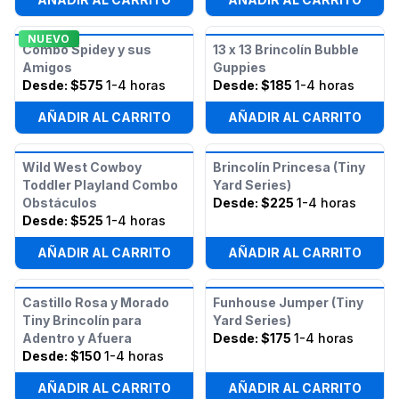
NUEVO
Combo Spidey y sus
13 x 13 Brincolín Bubble
Amigos
Guppies
Desde:
$575
1-4 horas
Desde:
$185
1-4 horas
AÑADIR AL CARRITO
AÑADIR AL CARRITO
Wild West Cowboy
Brincolín Princesa (Tiny
Toddler Playland Combo
Yard Series)
Obstáculos
Desde:
$225
1-4 horas
Desde:
$525
1-4 horas
AÑADIR AL CARRITO
AÑADIR AL CARRITO
Castillo Rosa y Morado
Funhouse Jumper (Tiny
Tiny Brincolín para
Yard Series)
Adentro y Afuera
Desde:
$175
1-4 horas
Desde:
$150
1-4 horas
AÑADIR AL CARRITO
AÑADIR AL CARRITO