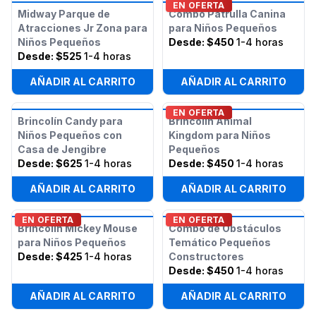
EN OFERTA
Midway Parque de
Combo Patrulla Canina
Atracciones Jr Zona para
para Niños Pequeños
Niños Pequeños
Desde:
$450
1-4 horas
Desde:
$525
1-4 horas
AÑADIR AL CARRITO
AÑADIR AL CARRITO
EN OFERTA
Brincolín Candy para
Brincolín Animal
Niños Pequeños con
Kingdom para Niños
Casa de Jengibre
Pequeños
Desde:
$625
1-4 horas
Desde:
$450
1-4 horas
AÑADIR AL CARRITO
AÑADIR AL CARRITO
EN OFERTA
EN OFERTA
Brincolín Mickey Mouse
Combo de Obstáculos
para Niños Pequeños
Temático Pequeños
Desde:
$425
1-4 horas
Constructores
Desde:
$450
1-4 horas
AÑADIR AL CARRITO
AÑADIR AL CARRITO