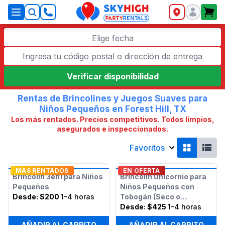
SkyHigh Logo
Elige fecha
Verificar disponibilidad
Rentas de Brincolines y Juegos Suaves para
Niños Pequeños en Forest Hill, TX
Los más rentados. Precios competitivos. Todos limpios,
asegurados e inspeccionados.
Favoritos
MAS RENTADOS
EN OFERTA
Brincolín 3en1 para Niños
Brincolín Unicornio para
Pequeños
Niños Pequeños con
Desde:
$200
1-4 horas
Tobogán (Seco o
Húmedo)
Desde:
$425
1-4 horas
AÑADIR AL CARRITO
AÑADIR AL CARRITO