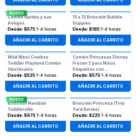
NUEVO
Combo Spidey y sus
13 x 13 Brincolín Bubble
Amigos
Guppies
Desde:
$575
1-4 horas
Desde:
$185
1-4 horas
AÑADIR AL CARRITO
AÑADIR AL CARRITO
Wild West Cowboy
Combo Princesas Disney
Toddler Playland Combo
Frozen 2 para Niños
Obstáculos
Pequeños con
Desde:
$525
1-4 horas
Obstáculos
Desde:
$575
1-4 horas
AÑADIR AL CARRITO
AÑADIR AL CARRITO
NUEVO
Brincolín Navidad
Brincolín Princesa (Tiny
Toddlerville
Yard Series)
Desde:
$675
1-4 horas
Desde:
$225
1-4 horas
AÑADIR AL CARRITO
AÑADIR AL CARRITO