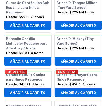
Curso de Obstáculos Bob
Brincolín Tanque Militar
Esponja para Niños
(Tiny Yard Series)
Pequeños
Desde:
$225
1-4 horas
Desde:
$525
1-4 horas
AÑADIR AL CARRITO
AÑADIR AL CARRITO
Brincolín Castillo
Brincolín Mickey (Tiny
Multicolor Pequeño para
Yard Series)
Adentro y Afuera
Desde:
$225
1-4 horas
Desde:
$150
1-4 horas
AÑADIR AL CARRITO
AÑADIR AL CARRITO
EN OFERTA
EN OFERTA
Combo Patrulla Canina
Brincolín Farmyard para
para Niños Pequeños
Niños Pequeños
Desde:
$450
1-4 horas
Desde:
$450
1-4 horas
AÑADIR AL CARRITO
AÑADIR AL CARRITO
Brincolín Candy para
Frozen Niños Pequeños