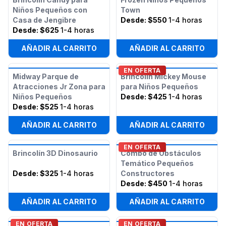
Niños Pequeños con
Town
Casa de Jengibre
Desde:
$550
1-4 horas
Desde:
$625
1-4 horas
AÑADIR AL CARRITO
AÑADIR AL CARRITO
EN OFERTA
Midway Parque de
Brincolín Mickey Mouse
Atracciones Jr Zona para
para Niños Pequeños
Niños Pequeños
Desde:
$425
1-4 horas
Desde:
$525
1-4 horas
AÑADIR AL CARRITO
AÑADIR AL CARRITO
EN OFERTA
Brincolín 3D Dinosaurio
Combo de Obstáculos
Temático Pequeños
Desde:
$325
1-4 horas
Constructores
Desde:
$450
1-4 horas
AÑADIR AL CARRITO
AÑADIR AL CARRITO
EN OFERTA
EN OFERTA