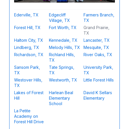
Ederville, TX
Edgecliff
Farmers Branch,
Village, TX
TX
Forest Hill, TX
Fort Worth, TX
Grand Prairie,
TX
Haltom City, TX
Kennedale, TX
Lancaster, TX
Lindberg, TX
Melody Hills, TX
Mesquite, TX
Richardson, TX
Richland Hills,
River Oaks, TX
TX
Sansom Park,
Tate Springs,
University Park,
TX
TX
TX
Westover Hills,
Westworth, TX
Little Forest Hills
TX
Lakes of Forest
Harlean Beal
David K Sellars
Hill
Elementary
Elementary
School
La Petite
Academy on
Forest Hill Drive