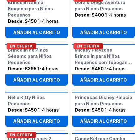
Brincolín Animal
Dora & Diego Aventura
Kingdom para Niños
para Niños Pequeños
Pequeños
Desde:
$400
1-4 horas
Desde:
$450
1-4 horas
AÑADIR AL CARRITO
AÑADIR AL CARRITO
EN OFERTA
EN OFERTA
Brincolín de Plaza
Mickey Playzone
Sésamo para Niños
Brincolín para Niños
Pequeños
Pequeños con Tobogán
Desde:
$395
1-4 horas
(Húmedo o Seco)
Desde:
$450
1-4 horas
AÑADIR AL CARRITO
AÑADIR AL CARRITO
Hello Kitty Niños
Princesas Disney Palacio
Pequeños
para Niños Pequeños
Desde:
$450
1-4 horas
Desde:
$450
1-4 horas
AÑADIR AL CARRITO
AÑADIR AL CARRITO
EN OFERTA
Princesas Disney 2
Candy Kidzone Combo