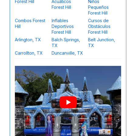
Forest Hill
Acuáticos
Niños
Forest Hill
Pequeños
Forest Hill
Combos Forest
Inflables
Cursos de
Hill
Deportivos
Obstáculos
Forest Hill
Forest Hill
Arlington, TX
Balch Springs,
Belt Junction,
TX
TX
Carrollton, TX
Duncanville, TX