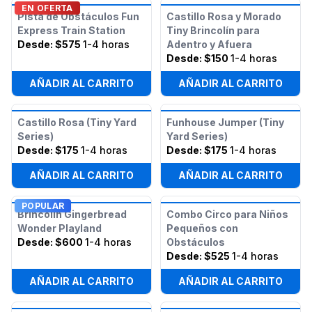
EN OFERTA
Pista de Obstáculos Fun
Castillo Rosa y Morado
Express Train Station
Tiny Brincolín para
Desde:
$575
1-4 horas
Adentro y Afuera
Desde:
$150
1-4 horas
AÑADIR AL CARRITO
AÑADIR AL CARRITO
Castillo Rosa (Tiny Yard
Funhouse Jumper (Tiny
Series)
Yard Series)
Desde:
$175
1-4 horas
Desde:
$175
1-4 horas
AÑADIR AL CARRITO
AÑADIR AL CARRITO
POPULAR
Brincolín Gingerbread
Combo Circo para Niños
Wonder Playland
Pequeños con
Desde:
$600
1-4 horas
Obstáculos
Desde:
$525
1-4 horas
AÑADIR AL CARRITO
AÑADIR AL CARRITO