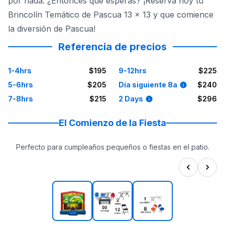
por nada. ¿Entonces qué esperas? ¡Reserva hoy tu
Brincolín Temático de Pascua 13 x 13 y que comience
la diversión de Pascua!
Referencia de precios
1-4hrs
$195
9-12hrs
$225
5-6hrs
$205
Día siguiente 8a
$240
7-8hrs
$215
2 Days
$296
El Comienzo de la Fiesta
Perfecto para cumpleaños pequeños o fiestas en el patio.