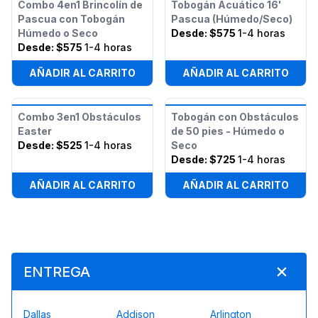
Combo 4en1 Brincolín de
Tobogán Acuático 16'
Pascua con Tobogán
Pascua (Húmedo/Seco)
Húmedo o Seco
Desde:
$575
1-4 horas
Desde:
$575
1-4 horas
AÑADIR AL CARRITO
AÑADIR AL CARRITO
Combo 3en1 Obstáculos
Tobogán con Obstáculos
Easter
de 50 pies - Húmedo o
Desde:
$525
1-4 horas
Seco
Desde:
$725
1-4 horas
AÑADIR AL CARRITO
AÑADIR AL CARRITO
ENTREGA
Dallas
Addison
Arlington