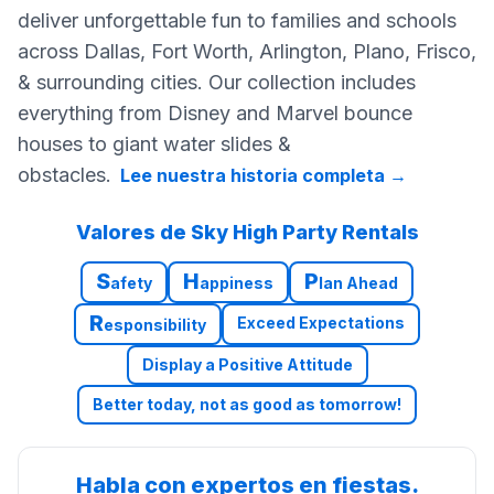
deliver unforgettable fun to families and schools
across Dallas, Fort Worth, Arlington, Plano, Frisco,
& surrounding cities. Our collection includes
everything from Disney and Marvel bounce
houses to giant water slides &
obstacles.
Lee nuestra historia completa
→
Valores de Sky High Party Rentals
S
H
P
afety
appiness
lan Ahead
R
Exceed Expectations
esponsibility
Display a Positive Attitude
Better today, not as good as tomorrow!
Habla con expertos en fiestas.