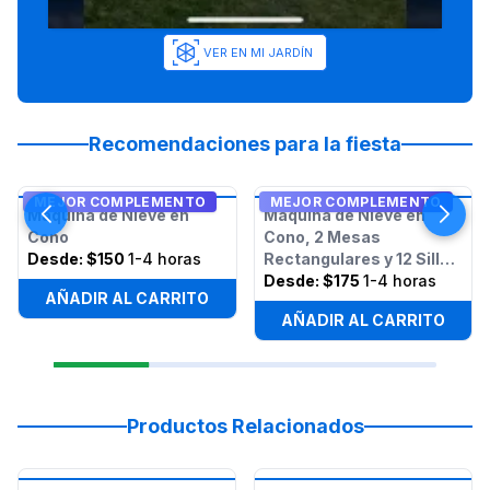
VER EN MI JARDÍN
Recomendaciones para la fiesta
MEJOR COMPLEMENTO
MEJOR COMPLEMENTO
Máquina de Nieve en
Máquina de Nieve en
Cono
Cono, 2 Mesas
Desde:
$150
1-4 horas
Rectangulares y 12 Sillas
- Paquete
Desde:
$175
1-4 horas
AÑADIR AL CARRITO
AÑADIR AL CARRITO
Productos Relacionados