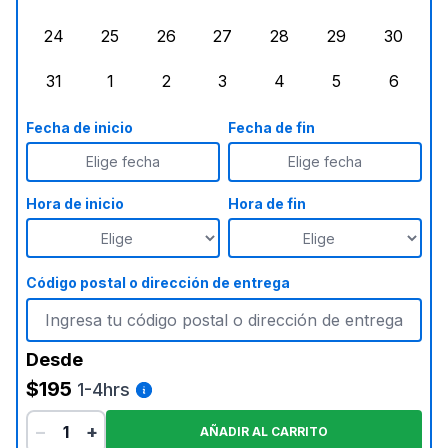
lunes, agosto 17, 2026
martes, agosto 18, 2026
miércoles, agosto 19, 2026
jueves, agosto 20, 2026
viernes, agosto 21, 20
sábado, agost
doming
24
25
26
27
28
29
30
lunes, agosto 24, 2026
martes, agosto 25, 2026
miércoles, agosto 26, 2026
jueves, agosto 27, 2026
viernes, agosto 28, 2
sábado, agost
doming
31
1
2
3
4
5
6
lunes, agosto 31, 2026
martes, septiembre 1, 2026
miércoles, septiembre 2, 2026
jueves, septiembre 3, 2026
viernes, septiembre 4
sábado, septi
doming
Fecha de inicio
Fecha de fin
Elige fecha
Elige fecha
Hora de inicio
Hora de fin
Código postal o dirección de entrega
Desde
$195
1-4hrs
−
+
AÑADIR AL CARRITO