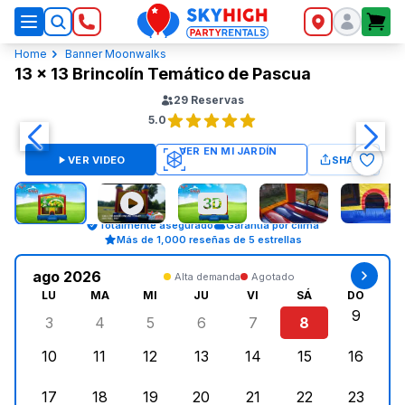
SkyHigh Logo
Home
Banner Moonwalks
13 x 13 Brincolín Temático de Pascua
29
Reservas
5.0
VER VIDEO
SHARE
Totalmente asegurado
Garantía por clima
Más de 1,000 reseñas de 5 estrellas
ago 2026
Alta demanda
Agotado
LU
MA
MI
JU
VI
SÁ
DO
9
3
4
5
6
7
8
lunes, agosto 3, 2026
martes, agosto 4, 2026
miércoles, agosto 5, 2026
jueves, agosto 6, 2026
viernes, agosto 7, 202
sábado, agost
doming
10
11
12
13
14
15
16
lunes, agosto 10, 2026
martes, agosto 11, 2026
miércoles, agosto 12, 2026
jueves, agosto 13, 2026
viernes, agosto 14, 2
sábado, agosto
doming
17
18
19
20
21
22
23